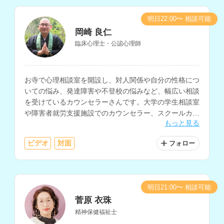
明日22:00〜 相談可能
岡崎 良仁
臨床心理士・公認心理師
お寺で心理相談室を開設し、対人関係や自分の性格につ
いての悩み、発達障害や不登校の悩みなど、幅広い相談
を受けているカウンセラーさんです。大学の学生相談室
や障害者就労支援施設でのカウンセラー、スクールカウ
もっと見る
ンセラーなどの経験もお持ちです。
ビデオ
対面
フォロー
明日21:00〜 相談可能
菅原 衣珠
精神保健福祉士