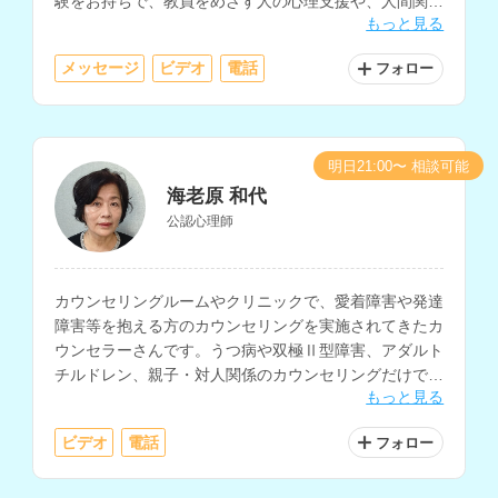
験をお持ちで、教員をめざす人の心理支援や、人間関
もっと見る
係、仕事と家庭の両立などの相談にも対応されていま
す。
メッセージ
ビデオ
電話
フォロー
明日21:00〜 相談可能
海老原 和代
公認心理師
カウンセリングルームやクリニックで、愛着障害や発達
障害等を抱える方のカウンセリングを実施されてきたカ
ウンセラーさんです。うつ病や双極Ⅱ型障害、アダルト
チルドレン、親子・対人関係のカウンセリングだけでな
もっと見る
く、小中学校で10年以上の教育相談経験をお持ちで、
不登校や引きこもり、子育ての相談も多く経験されてい
ビデオ
電話
フォロー
ます。