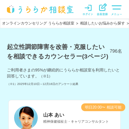
オンラインカウンセリング うららか相談室
相談したいお悩みから探す
>
>
起立性調節障害を改善・克服したい
796
名
を相談できるカウンセラー(3ページ)
ご利用者さまの
95
%が継続的にうららか相談室を利用したいと
回答しています。
（※1）
（※1）
2025年12月10日～12月16日
のアンケート結果
明日20:00〜 相談可能
山本 あい
精神保健福祉士・キャリアコンサルタント