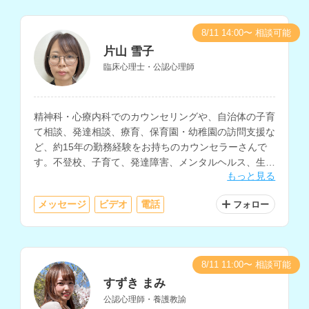
8/11 14:00〜 相談可能
片山 雪子
臨床心理士・公認心理師
精神科・心療内科でのカウンセリングや、自治体の子育
て相談、発達相談、療育、保育園・幼稚園の訪問支援な
ど、約15年の勤務経験をお持ちのカウンセラーさんで
す。不登校、子育て、発達障害、メンタルヘルス、生き
もっと見る
方の相談などに対応されています。
メッセージ
ビデオ
電話
フォロー
8/11 11:00〜 相談可能
すずき まみ
公認心理師・養護教諭