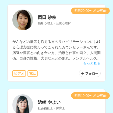
明日20:00〜 相談可能
岡田 紗枝
臨床心理士・公認心理師
がんなどの病気を抱える方のリハビリテーションにおけ
る心理支援に携わってこられたカウンセラーさんです。
病気や障害との向き合い方、治療と仕事の両立、人間関
係、自身の性格、大切な人との別れ、メンタルヘルス、
もっと見る
家族関係、介護についての相談等に対応されています。
ビデオ
電話
フォロー
明日19:00〜 相談可能
浜崎 やよい
社会福祉士・保育士