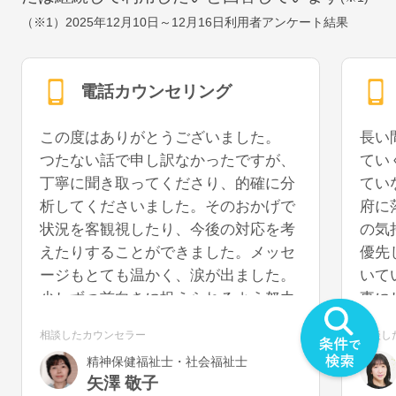
（※1）
2025年12月10日～12月16日
利用者アンケート結果
電話カウンセリング
この度はありがとうございました。
長い
つたない話で申し訳なかったですが、
てい
丁寧に聞き取ってくださり、的確に分
てい
析してくださいました。そのおかげで
府に
状況を客観視したり、今後の対応を考
の気
えたりすることができました。メッセ
優先
ージもとても温かく、涙が出ました。
いて
少しずつ前向きに捉えられるよう努力
事に
していきたいと思います。また機会が
うに
相談したカウンセラー
相談し
あれば、再度お話を聞いていただける
を切
精神保健福祉士・社会福祉士
と幸いです。
気が
矢澤 敬子
うで