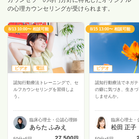
の心理カウンセリングが受けられます。
8/13 10:00〜 相談可能
8/15 13:00〜 相談可能
ビデオ
電話
ビデオ
認知行動療法トレーニングで、セ
認知行動療法でネガテ
ルフカウンセリングを習得しよ
の癖に気づき、生きづ
う。
しませんか。
臨床心理士・公認心理師
臨床心理士・
あらた ふみえ
松田 正子
27,500
円
50分×5回
50分×5回