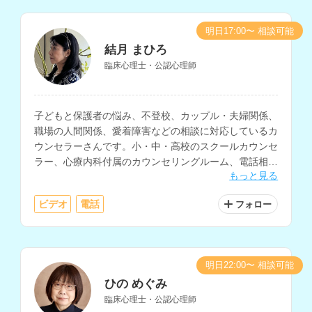
明日17:00〜 相談可能
結月 まひろ
臨床心理士・公認心理師
子どもと保護者の悩み、不登校、カップル・夫婦関係、
職場の人間関係、愛着障害などの相談に対応しているカ
ウンセラーさんです。小・中・高校のスクールカウンセ
ラー、心療内科付属のカウンセリングルーム、電話相
もっと見る
談、総合病院・大学病院の精神科、企業などでの相談経
験をお持ちです。
ビデオ
電話
フォロー
明日22:00〜 相談可能
ひの めぐみ
臨床心理士・公認心理師