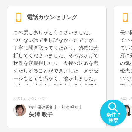
電話カウンセリング
この度はありがとうございました。
長い
つたない話で申し訳なかったですが、
てい
丁寧に聞き取ってくださり、的確に分
てい
析してくださいました。そのおかげで
府に
状況を客観視したり、今後の対応を考
の気
えたりすることができました。メッセ
優先
ージもとても温かく、涙が出ました。
いて
少しずつ前向きに捉えられるよう努力
事に
していきたいと思います。また機会が
うに
相談したカウンセラー
相談し
あれば、再度お話を聞いていただける
を切
精神保健福祉士・社会福祉士
と幸いです。
気が
矢澤 敬子
うで