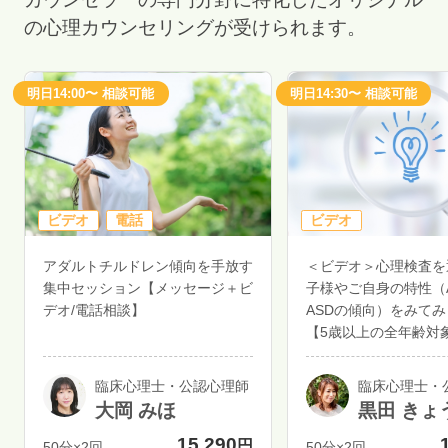
の心理カウンセリングが受けられます。
明日14:00〜 相談可能
明日14:30〜 相談可能
ビデオ
電話
ビデオ
アダルトチルドレン傾向を手放す
＜ビデオ＞心理検査を
集中セッション【メッセージ＋ビ
子様やご自身の特性（A
デオ/電話相談】
ASDの傾向）をみて
【5歳以上の全年齢対
臨床心理士・公認心理師
臨床心理士・
大岡 みほ
黒田 きょ
15,290
円
50分×2回
50分×2回