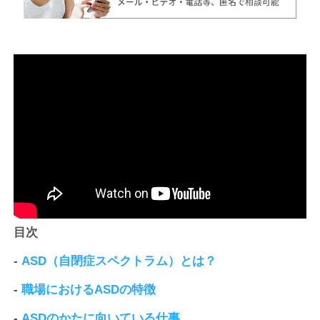
目次
-
ASD（自閉症スペクトラム）とは？
-
職場におけるASDの特徴
-
ASDのかたに向いている仕事