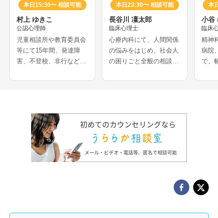
本日15:30〜 相談可能
本日23:30〜 相談可能
本日
村上 ゆきこ
長谷川 凜太郎
小谷
公認心理師
臨床心理士
臨床
児童相談所や教育委員会
心療内科にて、人間関係
精神
等にて15年間、発達障
の悩みをはじめ、社会人
病院
害、不登校、非行などの
の困りごと全般の相談を
で、
相談を多く経験されてき
受けられてきたカウンセ
を受
たカウンセラーさんで
ラーさんです。認知行動
ーさ
す。医療機関での妊娠葛
療法を専門とされ、社交
での
藤相談や、離婚等の家族
不安、うつ、強迫症、パ
に関
問題解決の経験をお持ち
ニック症などの相談も得
れ、
で、夫婦問題、DV、HS
意とされています。
の支