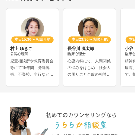
本日15:30〜 相談可能
本日23:30〜 相談可能
本日
村上 ゆきこ
長谷川 凜太郎
小谷
公認心理師
臨床心理士
臨床
児童相談所や教育委員会
心療内科にて、人間関係
精神
等にて15年間、発達障
の悩みをはじめ、社会人
病院
害、不登校、非行などの
の困りごと全般の相談を
で、
相談を多く経験されてき
受けられてきたカウンセ
を受
たカウンセラーさんで
ラーさんです。認知行動
ーさ
す。医療機関での妊娠葛
療法を専門とされ、社交
での
藤相談や、離婚等の家族
不安、うつ、強迫症、パ
に関
問題解決の経験をお持ち
ニック症などの相談も得
れ、
で、夫婦問題、DV、HS
意とされています。
の支