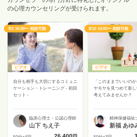
の心理カウンセリングが受けられます。
9/2 16:00〜 相談可能
8/10 10:00〜 相談可能
ビデオ
ビデオ
自分も相手も大切にするコミュニ
「このままでいいのか
ケーション・トレーニング - 初回
ヤモヤを見つめて新し
セット -
考えてみませんか？
臨床心理士・公認心理師
精神保健福祉
山下 ちえ子
新福 あゆ
26,400
円
50分×4回
50分×3回