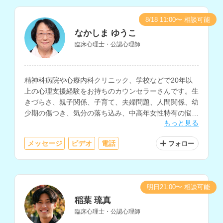
8/18 11:00〜 相談可能
なかしま ゆうこ
臨床心理士・公認心理師
精神科病院や心療内科クリニック、学校などで20年以
上の心理支援経験をお持ちのカウンセラーさんです。生
きづらさ、親子関係、子育て、夫婦問題、人間関係、幼
少期の傷つき、気分の落ち込み、中高年女性特有の悩
もっと見る
み、病気や介護の不安など、様々な相談内容に対応され
ています。
メッセージ
ビデオ
電話
フォロー
明日21:00〜 相談可能
稲葉 琉真
臨床心理士・公認心理師