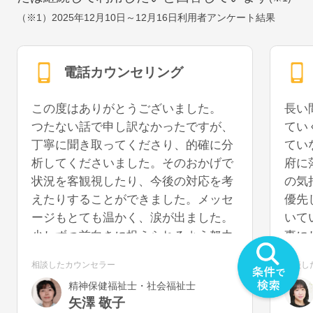
（※1）
2025年12月10日～12月16日
利用者アンケート結果
電話カウンセリング
この度はありがとうございました。
長い
つたない話で申し訳なかったですが、
てい
丁寧に聞き取ってくださり、的確に分
てい
析してくださいました。そのおかげで
府に
状況を客観視したり、今後の対応を考
の気
えたりすることができました。メッセ
優先
ージもとても温かく、涙が出ました。
いて
少しずつ前向きに捉えられるよう努力
事に
していきたいと思います。また機会が
うに
相談したカウンセラー
相談し
あれば、再度お話を聞いていただける
を切
精神保健福祉士・社会福祉士
と幸いです。
気が
矢澤 敬子
うで