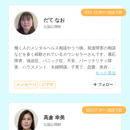
8/13 21:00〜 相談可能
だて なお
公認心理師
働く人のメンタルヘルス相談やうつ病、発達障害の相談
などを多く経験されているカウンセラーさんです。適応
障害、強迫症、パニック症、不安、パーソナリティ障
害、ハラスメント、夫婦関係、子育て、恋愛、依存、海
もっと見る
外生活の悩みなど、様々な相談内容に対応されていま
す。
メッセージ
ビデオ
フォロー
明日17:30〜 相談可能
髙倉 幸美
公認心理師