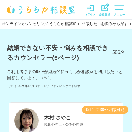
オンラインカウンセリング うららか相談室
相談したいお悩みから探す
>
>
結婚できない不安・悩みを相談でき
586
名
るカウンセラー(6ページ)
ご利用者さまの
95
%が継続的にうららか相談室を利用したいと
回答しています。
（※1）
（※1）
2025年12月10日～12月16日
のアンケート結果
9/14 22:30〜 相談可能
木村 さやこ
臨床心理士・公認心理師