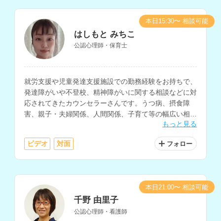
本日15:30〜 相談可能
はしもと みちこ
公認心理師・保育士
就労支援や児童発達支援施設での勤務経験をお持ちで、
発達障がいや不登校、精神障がいに関する相談などに対
応されてきたカウンセラーさんです。うつ病、摂食障
害、親子・夫婦関係、人間関係、子育て等の幅広い相談
もっと見る
内容や、認知行動療法にも対応されています。
ビデオ
対面
フォロー
本日21:00〜 相談可能
千野 由里子
公認心理師・看護師