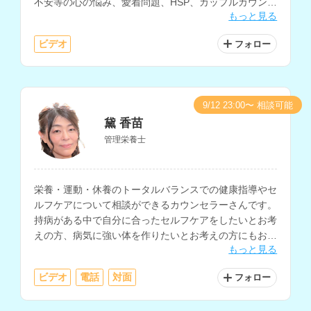
不安等の心の悩み、愛着問題、HSP、カップルカウンセ
もっと見る
リング、マインドフルネスに基づくセルフケアなどにも
対応されています。
ビデオ
フォロー
9/12 23:00〜 相談可能
黛 香苗
管理栄養士
栄養・運動・休養のトータルバランスでの健康指導やセ
ルフケアについて相談ができるカウンセラーさんです。
持病がある中で自分に合ったセルフケアをしたいとお考
えの方、病気に強い体を作りたいとお考えの方にもおす
もっと見る
すめです。ピアノプレーヤーとして音楽による機能訓練
や療育支援等も行っておられます。
ビデオ
電話
対面
フォロー