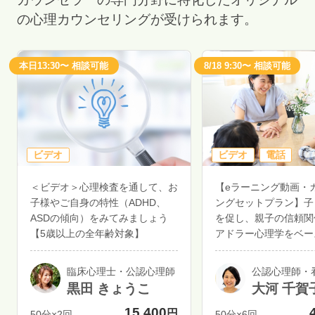
の心理カウンセリングが受けられます。
本日13:30〜 相談可能
8/18 9:30〜 相談可能
ビデオ
ビデオ
電話
＜ビデオ＞心理検査を通して、お
【eラーニング動画・
子様やご自身の特性（ADHD、
ングセットプラン】子
ASDの傾向）をみてみましょう
を促し、親子の信頼関
【5歳以上の全年齢対象】
アドラー心理学をベー
育て講座
臨床心理士・公認心理師
公認心理師・
黒田 きょうこ
大河 千賀
15,400
円
50分×2回
50分×6回