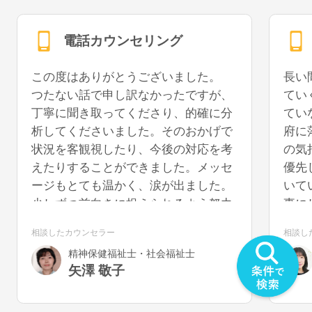
電話カウンセリング
この度はありがとうございました。
長い
つたない話で申し訳なかったですが、
てい
丁寧に聞き取ってくださり、的確に分
てい
析してくださいました。そのおかげで
府に
状況を客観視したり、今後の対応を考
の気
えたりすることができました。メッセ
優先
ージもとても温かく、涙が出ました。
いて
少しずつ前向きに捉えられるよう努力
事に
していきたいと思います。また機会が
うに
相談したカウンセラー
相談し
あれば、再度お話を聞いていただける
を切
精神保健福祉士・社会福祉士
と幸いです。
気が
矢澤 敬子
うで