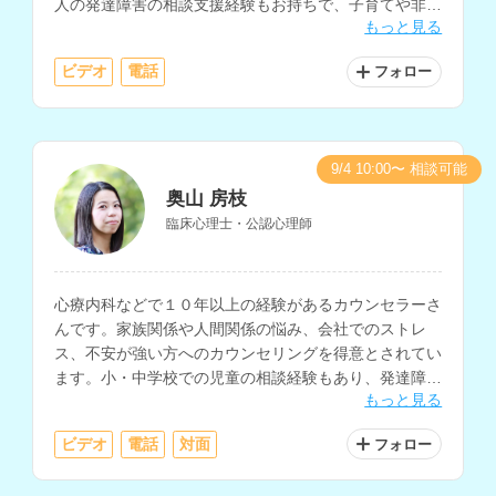
人の発達障害の相談支援経験もお持ちで、子育てや非
もっと見る
行、人間関係、仕事、依存など、様々な相談に対応され
ています。
ビデオ
電話
フォロー
9/4 10:00〜 相談可能
奥山 房枝
臨床心理士・公認心理師
心療内科などで１０年以上の経験があるカウンセラーさ
んです。家族関係や人間関係の悩み、会社でのストレ
ス、不安が強い方へのカウンセリングを得意とされてい
ます。小・中学校での児童の相談経験もあり、発達障害
もっと見る
や不登校についての相談も可能です。
ビデオ
電話
対面
フォロー