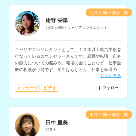
明日21:00〜 相談可能
紺野 栄津
公認心理師・キャリアコンサルタント
キャリアコンサルタントとして、１０年以上就労支援を
行なっているカウンセラーさんです。就職や転職、自身
の能力についての悩みや、職場の困りごとなど、仕事全
般の相談が可能です。学生はもちろん、仕事と家庭の両
もっと見る
立に悩む方や、中高年や障害をお持ちの方の相談にも対
応されています。
メッセージ
ビデオ
フォロー
本日20:00〜 相談可能
田中 里美
保育士