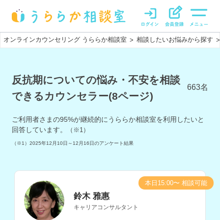
オンラインカウンセリング うららか相談室
相談したいお悩みから探す
>
>
反抗期についての悩み・不安を相談
663
名
できるカウンセラー(8ページ)
ご利用者さまの
95
%が継続的にうららか相談室を利用したいと
回答しています。
（※1）
（※1）
2025年12月10日～12月16日
のアンケート結果
本日15:00〜 相談可能
鈴木 雅惠
キャリアコンサルタント