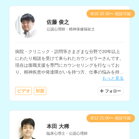
8/18 20:30〜 相談可能
佐藤 俊之
公認心理師・精神保健福祉士
病院・クリニック・訪問等さまざまな分野で20年以上
にわたり相談を受けて来られたカウンセラーさんです。
現在は復職支援を専門にカウンセリングを行なってお
り、精神疾患や発達障がいを持つ方、仕事の悩みを持つ
もっと見る
方などに対し、認知行動療法や心理教育なども用いなが
ら、一人ひとりに合わせたカウンセリングを行なってく
ビデオ
対面
フォロー
れます。
8/12 21:00〜 相談可能
本田 大稀
臨床心理士・公認心理師