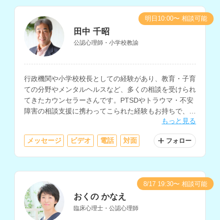
明日10:00〜 相談可能
田中 千昭
公認心理師・小学校教諭
行政機関や小学校校長としての経験があり、教育・子育
ての分野やメンタルヘルスなど、多くの相談を受けられ
てきたカウンセラーさんです。PTSDやトラウマ・不安
障害の相談支援に携わってこられた経験もお持ちで、現
もっと見る
在はスクールカウンセラーや講師・教員のためのメンタ
ルヘルス等のコーチング・悩み相談も行いながら、カウ
メッセージ
ビデオ
電話
対面
フォロー
ンセリングを実施されています。
8/17 19:30〜 相談可能
おくの かなえ
臨床心理士・公認心理師