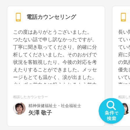
電話カウンセリング
この度はありがとうございました。
長い
つたない話で申し訳なかったですが、
てい
丁寧に聞き取ってくださり、的確に分
てい
析してくださいました。そのおかげで
府に
状況を客観視したり、今後の対応を考
の気
えたりすることができました。メッセ
優先
ージもとても温かく、涙が出ました。
いて
少しずつ前向きに捉えられるよう努力
事に
していきたいと思います。また機会が
うに
相談したカウンセラー
相談し
あれば、再度お話を聞いていただける
を切
精神保健福祉士・社会福祉士
と幸いです。
気が
矢澤 敬子
うで