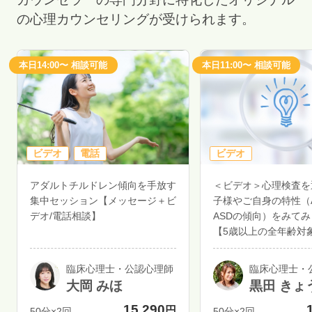
の心理カウンセリングが受けられます。
本日14:00〜 相談可能
本日11:00〜 相談可能
ビデオ
電話
ビデオ
アダルトチルドレン傾向を手放す
＜ビデオ＞心理検査を
集中セッション【メッセージ＋ビ
子様やご自身の特性（A
デオ/電話相談】
ASDの傾向）をみて
【5歳以上の全年齢対
臨床心理士・公認心理師
臨床心理士・
大岡 みほ
黒田 きょ
15,290
円
50分×2回
50分×2回