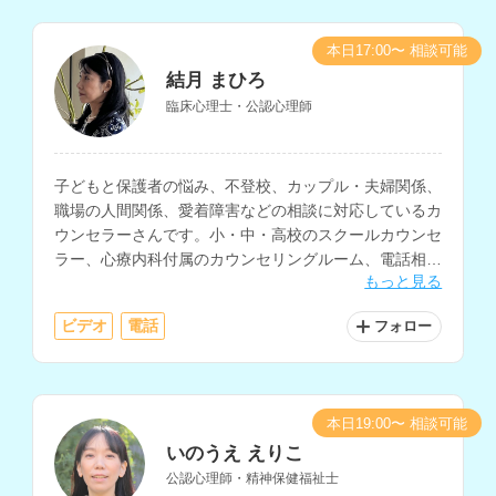
本日17:00〜 相談可能
結月 まひろ
臨床心理士・公認心理師
子どもと保護者の悩み、不登校、カップル・夫婦関係、
職場の人間関係、愛着障害などの相談に対応しているカ
ウンセラーさんです。小・中・高校のスクールカウンセ
ラー、心療内科付属のカウンセリングルーム、電話相
もっと見る
談、総合病院・大学病院の精神科、企業などでの相談経
験をお持ちです。
ビデオ
電話
フォロー
本日19:00〜 相談可能
いのうえ えりこ
公認心理師・精神保健福祉士