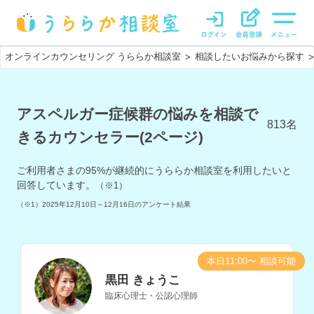
オンラインカウンセリング うららか相談室
相談したいお悩みから探す
>
>
アスペルガー症候群の悩みを相談で
813
名
きるカウンセラー(2ページ)
ご利用者さまの
95
%が継続的にうららか相談室を利用したいと
回答しています。
（※1）
（※1）
2025年12月10日～12月16日
のアンケート結果
本日11:00〜 相談可能
黒田 きょうこ
臨床心理士・公認心理師