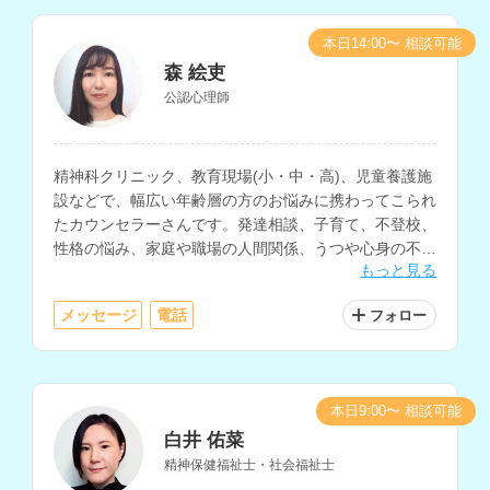
本日14:00〜 相談可能
森 絵吏
公認心理師
精神科クリニック、教育現場(小・中・高)、児童養護施
設などで、幅広い年齢層の方のお悩みに携わってこられ
たカウンセラーさんです。発達相談、子育て、不登校、
性格の悩み、家庭や職場の人間関係、うつや心身の不
もっと見る
調、自己理解や生きにくさ等に関する相談を多く経験さ
れています。
メッセージ
電話
フォロー
本日9:00〜 相談可能
白井 佑菜
精神保健福祉士・社会福祉士