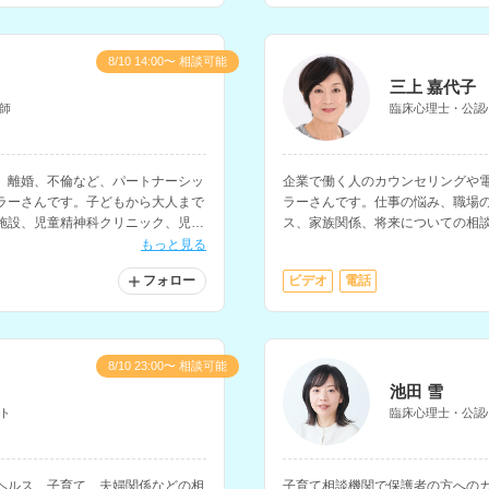
8/10 14:00〜 相談可能
三上 嘉代子
師
臨床心理士・公認
、離婚、不倫など、パートナーシッ
企業で働く人のカウンセリングや
ラーさんです。子どもから大人まで
ラーさんです。仕事の悩み、職場
施設、児童精神科クリニック、児童
ス、家族関係、将来についての相
の相談経験をお持ちです。
もっと見る
フォロー
ビデオ
電話
8/10 23:00〜 相談可能
池田 雪
ト
臨床心理士・公認
ヘルス、子育て、夫婦関係などの相
子育て相談機関で保護者の方への