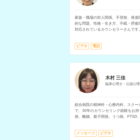
家族・職場の対人関係、不登校、発達
的な問題、性格・生き方、不眠・摂食
対応されているカウンセラーさんです
学生相談室、高校、カウンセリングル
す。
ビデオ
電話
木村 三佳
臨床心理士・公認心理
総合病院の精神科・心療内科、スクー
で、30年のカウンセリング経験をお
係、離婚、親子関係、うつ病、PTSD
を得意とされています。
メッセージ
ビデオ