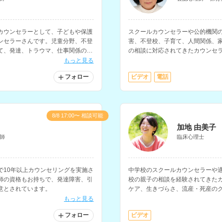
カウンセラーとして、子どもや保護
スクールカウンセラーや公的機関
ンセラーさんです。児童分野、不登
害、不登校、子育て、人間関係、
て、発達、トラウマ、仕事関係の相
の相談に対応されてきたカウンセラ
の経験もお持ちです。
もっと見る
フォロー
ビデオ
電話
8/8 17:00〜 相談可能
加地 由美子
師
臨床心理士
で10年以上カウンセリングを実施さ
中学校のスクールカウンセラーや
師の資格もお持ちで、発達障害、引
校の親子の相談を経験されてきた
意とされています。
ケア、生きづらさ、流産・死産の
ングなどを得意とされています。
もっと見る
フォロー
ビデオ