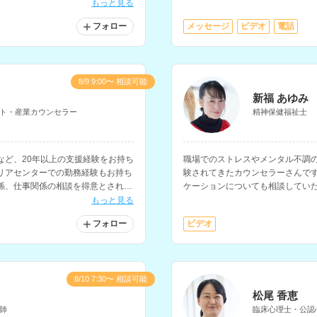
マ、ストレス・アンガーマネジメ
もっと見る
セラーさんです。
フォロー
メッセージ
ビデオ
電話
8/9 9:00〜 相談可能
新福 あゆみ
ト・産業カウンセラー
精神保健福祉士
など、20年以上の支援経験をお持ち
職場でのストレスやメンタル不調
リアセンターでの勤務経験もお持ち
験されてきたカウンセラーさんで
係、仕事関係の相談を得意とされて
ケーションについても相談してい
らどうしたら良いのかわからない
もっと見る
フォロー
ビデオ
8/10 7:30〜 相談可能
松尾 香恵
師
臨床心理士・公認