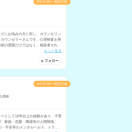
8/9 11:00〜 相談可能
などにお悩みの方に対し、カウンセリン
たカウンセラーさんです。心理検査を用
の前の課題だけではなく、相談者それぞ
題まで含めたカウンセリングを行なって
もっと見る
フォロー
8/9 20:00〜 相談可能
心理師
ーとして10年以上の経験があり、子育
婦・家族・恋愛・職場等の人間関係、
うつ・不安等のメンタルヘルス、トラウ