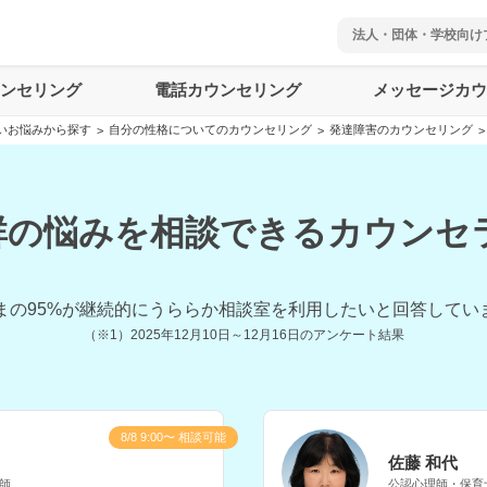
法人・団体・学校向け
ウンセリング
電話カウンセリング
メッセージカウ
いお悩みから探す
自分の性格についてのカウンセリング
発達障害のカウンセリング
>
>
>
の悩みを相談できるカウンセラ
まの
95
%が継続的にうららか相談室を利用したいと回答してい
（※1）
2025年12月10日～12月16日
のアンケート結果
8/8 9:00〜 相談可能
佐藤 和代
師
公認心理師・保育