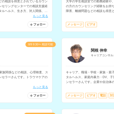
どの相談を得意とされているカウン
大学の学生相談室での勤務経験や
ンセリングセンターでの相談支援経
の方のカウンセリング経験をお持
タルヘルス、生き方、対人関係、夫
障害、離婚問題などの相談も得意
います。
もっと見る
フォロー
メッセージ
ビデオ
8/9 9:30〜 相談可能
関根 伸幸
キャリアコンサル
や家族関係などの相談、心理検査、ス
キャリア、職場・学校・家族・親
ンセラーさんです。トラウマケアの
タルヘルス、家庭内暴力・DV、子
。
ンセラーさんです。企業や自治体
幅広い年齢の方の相談に対応され
もっと見る
フォロー
メッセージ
ビデオ
電話
対