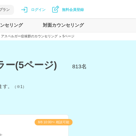
プラン
ログイン
無料会員登録
ンセリング
対面カウンセリング
アスペルガー症候群のカウンセリング
5ページ
>
ー(5ページ)
813
名
ます。
（※1）
8/8 10:00〜 相談可能
士