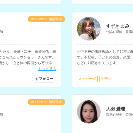
8/9 21:00〜 相談可能
すずき まみ
師
公認心理師・養護
にわたり、夫婦・親子・家族関係、非
小中学校の養護教諭として12年の
てこられたカウンセラーさんです。
す。不登校、子どもの発達、恋愛
活かし、心と体の両面から寄り添っ
などに対応されています。
もっと見る
フォロー
メッセージ
ビデオ
8/9 12:00〜 相談可能
大羽 愛理
師
臨床心理士・公認