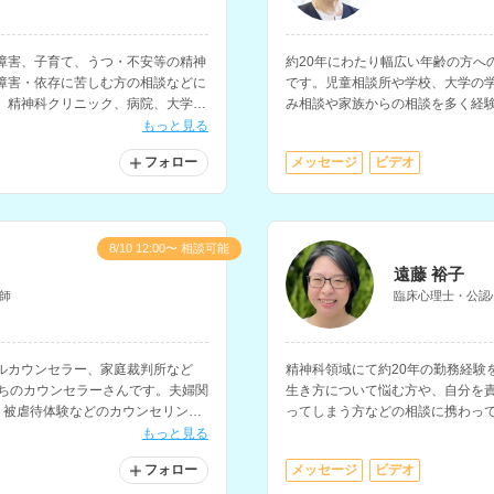
障害、子育て、うつ・不安等の精神
約20年にわたり幅広い年齢の方へ
障害・依存に苦しむ方の相談などに
です。児童相談所や学校、大学の
。精神科クリニック、病院、大学の
み相談や家族からの相談を多く経
ームなどでの相談経験をお持ちで
もっと見る
フォロー
メッセージ
ビデオ
8/10 12:00〜 相談可能
遠藤 裕子
師
臨床心理士・公認
ルカウンセラー、家庭裁判所など
精神科領域にて約20年の勤務経験
持ちのカウンセラーさんです。夫婦関
生き方について悩む方や、自分を
、被虐待体験などのカウンセリング
ってしまう方などの相談に携わっ
のメンタルヘルス研修の講師経験
もっと見る
フォロー
メッセージ
ビデオ