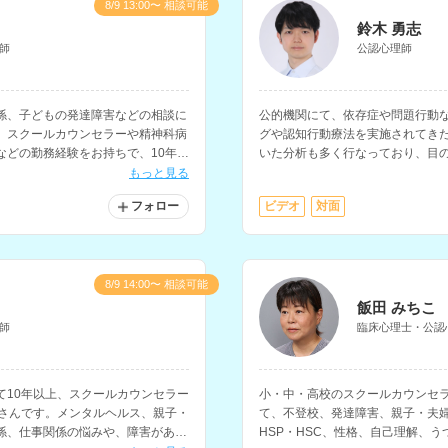
8/9 13:00〜 相談可能
鈴木 勇志
師
公認心理師
係、子どもの発達障害などの相談に
公的機関にて、依存症や問題行動
。スクールカウンセラーや精神科病
グや認知行動療法を実施されてき
などの勤務経験をお持ちで、10年以
いた分析も多く行なっており、目
わってこられています。
れの人生や背景にある生き方の問
もっと見る
いただけます。
フォロー
ビデオ
対面
8/9 14:00〜 相談可能
飯田 みちこ
師
臨床心理士・公認
て10年以上、スクールカウンセラー
小・中・高校のスクールカウンセラ
ーさんです。メンタルヘルス、親子・
て、不登校、発達障害、親子・夫
係、仕事関係の悩みや、障害がある
HSP・HSC、性格、自己理解、