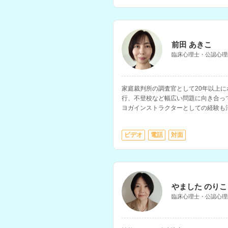
前田 あきこ
臨床心理士・公認心理
家庭裁判所の調査官として20年以上
行、不登校など幅広い問題に向き合っ
ヨガインストラクターとしての経験も
たサポートを提供されています。
ビデオ
電話
対面
やました のりこ
臨床心理士・公認心理