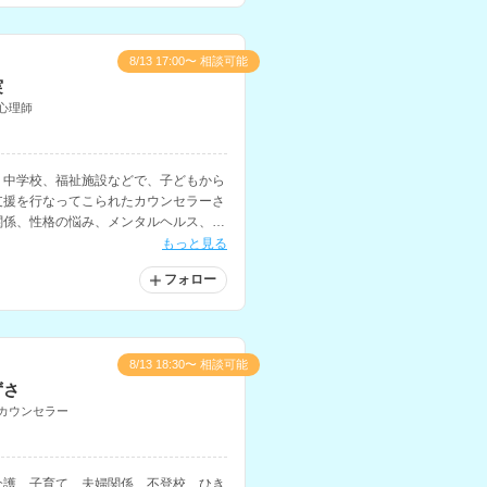
8/13 17:00〜 相談可能
実
心理師
・中学校、福祉施設などで、子どもから
支援を行なってこられたカウンセラーさ
関係、性格の悩み、メンタルヘルス、う
英語での相談も可能です。
もっと見る
フォロー
8/13 18:30〜 相談可能
ずさ
カウンセラー
介護、子育て、夫婦関係、不登校、ひき