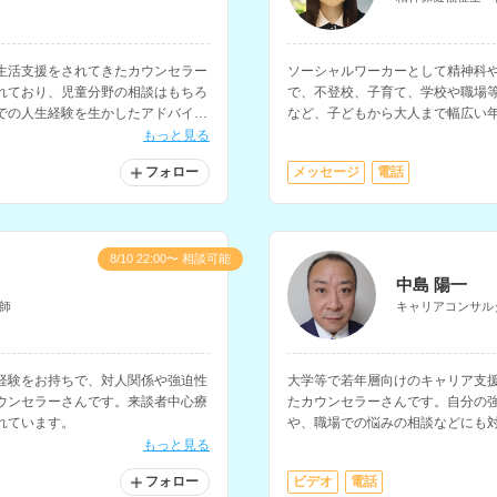
生活支援をされてきたカウンセラー
ソーシャルワーカーとして精神科
れており、児童分野の相談はもちろ
で、不登校、子育て、学校や職場
での人生経験を生かしたアドバイス
など、子どもから大人まで幅広い
ナーの資格をお持ちで、お金に関す
ンセラーさんです。
もっと見る
フォロー
メッセージ
電話
8/10 22:00〜 相談可能
中島 陽一
師
キャリアコンサル
経験をお持ちで、対人関係や強迫性
大学等で若年層向けのキャリア支
ウンセラーさんです。来談者中心療
たカウンセラーさんです。自分の
れています。
や、職場での悩みの相談などにも
もっと見る
フォロー
ビデオ
電話