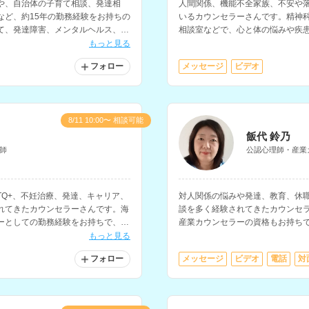
や、自治体の子育て相談、発達相
人間関係、機能不全家族、不安や
など、約15年の勤務経験をお持ちの
いるカウンセラーさんです。精神
て、発達障害、メンタルヘルス、生
相談室などで、心と体の悩みや疾
お持ちで、夢分析などのイメージ
もっと見る
ます。
フォロー
メッセージ
ビデオ
8/11 10:00〜 相談可能
飯代 鈴乃
師
公認心理師・産業
TQ+、不妊治療、発達、キャリア、
対人関係の悩みや発達、教育、休
れてきたカウンセラーさんです。海
談を多く経験されてきたカウンセ
ーとしての勤務経験をお持ちで、駐
産業カウンセラーの資格もお持ち
どにも対応されています。
カウンセリングセンターにて、様
もっと見る
れています。
フォロー
メッセージ
ビデオ
電話
対