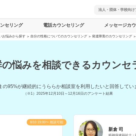
法人・団体・学校向け
ウンセリング
電話カウンセリング
メッセージカウ
いお悩みから探す
自分の性格についてのカウンセリング
発達障害のカウンセリング
>
>
>
の悩みを相談できるカウンセラ
まの
95
%が継続的にうららか相談室を利用したいと回答してい
（※1）
2025年12月10日～12月16日
のアンケート結果
8/10 19:00〜 相談可能
新倉 司
精神保健福祉士・