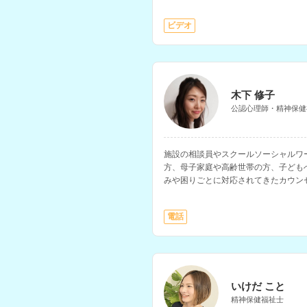
援、マインドフルネスに関する支援な
ビデオ
木下 修子
公認心理師・精神保健
施設の相談員やスクールソーシャルワ
方、母子家庭や高齢世帯の方、子ども
みや困りごとに対応されてきたカウン
り、対人関係、親子問題、HSP、摂
応されています。
電話
いけだ こと
精神保健福祉士