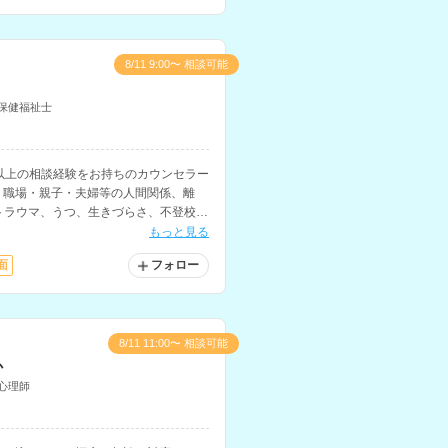
8/11 9:00〜 相談可能
保健福祉士
以上の相談経験をお持ちのカウンセラー
、職場・親子・夫婦等の人間関係、離
トラウマ、うつ、生きづらさ、不登校、
されています。
もっと見る
面
フォロー
8/11 11:00〜 相談可能
か
心理師