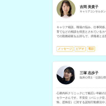
吉岡 美貴子
キャリアコンサルタン
キャリア相談、職場の悩み、仕事関係
育てなどの相談を得意とされているカ
での勤務経験をお持ちで、求職者と企
なっていただけます。
メッセージ
ビデオ
電話
三塚 志歩子
臨床心理士・公認心理
心療内科クリニックにて幅広い年齢の
セラーさんです。不安症（パニック症
怖、恐怖症）に対する認知行動療法や