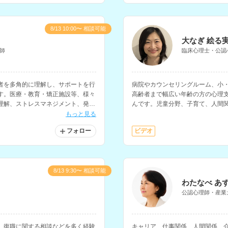
8/13 10:00〜 相談可能
大なぎ 絵る
師
臨床心理士・公認
者を多角的に理解し、サポートを行
病院やカウンセリングルーム、小
す。医療・教育・矯正施設等、様々
高齢者まで幅広い年齢の方の心理
理解、ストレスマネジメント、発達
んです。児童分野、子育て、人間
を得意とされています。
つ等の相談を得意とされており、
もっと見る
フォロー
ビデオ
8/13 9:30〜 相談可能
わたなべ あ
公認心理師・産業
、復職に関する相談などを多く経験
キャリア、仕事関係、人間関係、