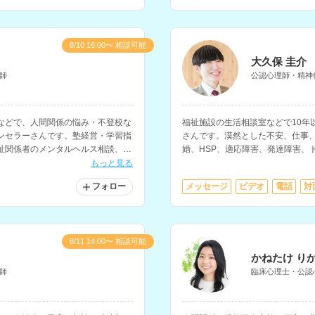
8/10 16:00〜 相談可能
大久保 圭介
師
公認心理師・精神
などで、人間関係の悩み・不登校な
福祉施設の生活相談室などで10年
ンセラーさんです。塾経営・学習指
さんです。漠然とした不安、仕事
祉関係者のメンタルヘルス相談、大
婚、HSP、適応障害、発達障害、
談などを行っておられます。
恋愛、性に関する悩みなどに対応
もっと見る
フォロー
メッセージ
ビデオ
電話
対
8/11 14:00〜 相談可能
かねたけ り
師
臨床心理士・公認