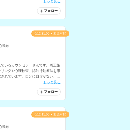
症を抱える子どもとその家族へのカウン
もっと見る
持ちです。
フォロー
8/12 21:00〜 相談可能
心理師
れているカウンセラーさんです。矯正施
セリングや心理検査、認知行動療法を用
験されています。自分に自信がない、自
めです。
もっと見る
フォロー
8/12 11:00〜 相談可能
心理師