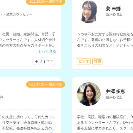
8/11 10:00〜 相談可能
姜 来娜
ト・産業カウンセラー
臨床心理士
、恋愛・結婚、家族関係、育児・子
うつや不安に対する認知行動療法
ウンセラーさんです。人材紹介会社
んです。発達の凸凹をもつお子様
業の両方の視点からのサポートを行
引きこもりの相談など、子どもか
もっと見る
フォロー
ビデオ
対面
8/12 17:00〜 相談可能
井澤 多恵
師
臨床心理士
方の支援に携わってこられたカウン
学校、病院、職場内の相談窓口、D
、社交不安症、会食恐怖・嘔吐恐
あるカウンセラーさんです。DVや
、不登校、発達特性を抱える方の支
害者支援に尽力されたり、スクー