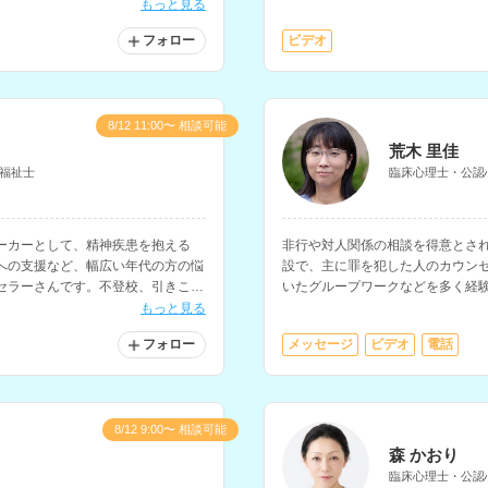
どに対応されています。
校、引きこもり等の相談や、心身
もっと見る
セリングを行なってきた経験もお
フォロー
ビデオ
8/12 11:00〜 相談可能
荒木 里佳
福祉士
臨床心理士・公認
ーカーとして、精神疾患を抱える
非行や対人関係の相談を得意とさ
への支援など、幅広い年代の方の悩
設で、主に罪を犯した人のカウン
セラーさんです。不登校、引きこも
いたグループワークなどを多く経
食障害など、様々な分野のお悩みに対
分を変えたいという方にもおすす
もっと見る
フォロー
メッセージ
ビデオ
電話
8/12 9:00〜 相談可能
森 かおり
臨床心理士・公認