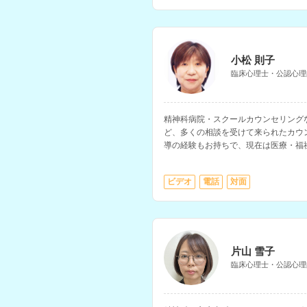
小松 則子
臨床心理士・公認心理
精神科病院・スクールカウンセリング
ど、多くの相談を受けて来られたカウ
導の経験もお持ちで、現在は医療・福
学の学生相談、小中学生・保護者の相
ビデオ
電話
対面
片山 雪子
臨床心理士・公認心理