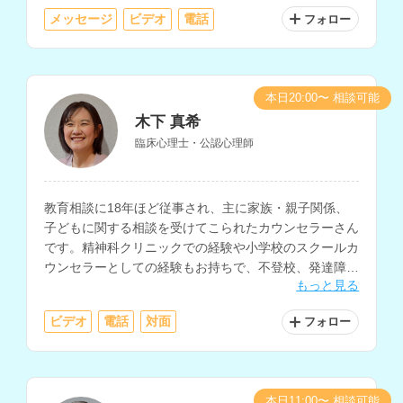
メッセージ
ビデオ
電話
フォロー
本日20:00〜 相談可能
木下 真希
臨床心理士・公認心理師
教育相談に18年ほど従事され、主に家族・親子関係、
子どもに関する相談を受けてこられたカウンセラーさん
です。精神科クリニックでの経験や小学校のスクールカ
ウンセラーとしての経験もお持ちで、不登校、発達障害
もっと見る
をはじめ、子どもについての相談全般を得意とされてい
ます。
ビデオ
電話
対面
フォロー
本日11:00〜 相談可能