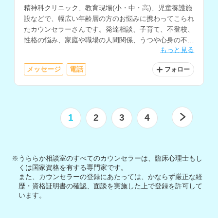
精神科クリニック、教育現場(小・中・高)、児童養護施
設などで、幅広い年齢層の方のお悩みに携わってこられ
たカウンセラーさんです。発達相談、子育て、不登校、
性格の悩み、家庭や職場の人間関係、うつや心身の不
もっと見る
調、自己理解や生きにくさ等に関する相談を多く経験さ
れています。
メッセージ
電話
フォロー
1
2
3
4
※うららか相談室のすべてのカウンセラーは、臨床心理士もし
くは国家資格を有する専門家です。
また、カウンセラーの登録にあたっては、かならず厳正な経
歴・資格証明書の確認、面談を実施した上で登録を許可して
います。