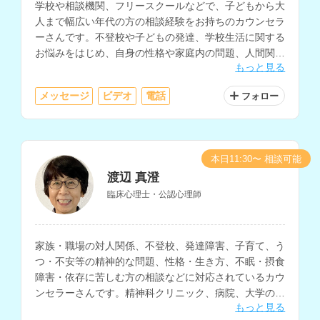
学校や相談機関、フリースクールなどで、子どもから大
人まで幅広い年代の方の相談経験をお持ちのカウンセラ
ーさんです。不登校や子どもの発達、学校生活に関する
お悩みをはじめ、自身の性格や家庭内の問題、人間関
もっと見る
係、職場での悩みなど、多様な相談に対応されていま
す。
メッセージ
ビデオ
電話
フォロー
本日11:30〜 相談可能
渡辺 真澄
臨床心理士・公認心理師
家族・職場の対人関係、不登校、発達障害、子育て、う
つ・不安等の精神的な問題、性格・生き方、不眠・摂食
障害・依存に苦しむ方の相談などに対応されているカウ
ンセラーさんです。精神科クリニック、病院、大学の学
もっと見る
生相談室、高校、カウンセリングルームなどでの相談経