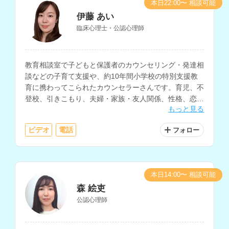
本日22:00〜 相談可能
伊藤 あい
臨床心理士・公認心理師
教育相談室で子どもと保護者のカウンセリング・発達相
談などの子育て支援や、約10年間小学校の特別支援教
育に携わってこられたカウンセラーさんです。育児、不
登校、引きこもり、夫婦・家族・友人関係、性格、恋
もっと見る
愛、仕事、妊活・不妊治療の悩みなど、様々な相談に対
応されています。
ビデオ
電話
フォロー
本日14:00〜 相談可能
森 絵吏
公認心理師