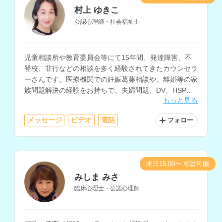
村上 ゆきこ
公認心理師・社会福祉士
児童相談所や教育委員会等にて15年間、発達障害、不
登校、非行などの相談を多く経験されてきたカウンセラ
ーさんです。医療機関での妊娠葛藤相談や、離婚等の家
族問題解決の経験をお持ちで、夫婦問題、DV、HSP、
もっと見る
職場の悩み、ひきこもり、うつ等のメンタルヘルスの相
談も得意とされています。
メッセージ
ビデオ
電話
フォロー
本日15:00〜 相談可能
みしま みさ
臨床心理士・公認心理師