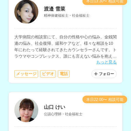
本日13:30〜 相談可能
渡邉 雪菜
精神保健福祉士・社会福祉士
大学病院の相談室にて、自分の性格や心の悩み、金銭関
連の悩み、社会復帰、緩和ケアなど、様々な相談を10
年にわたって経験されてきたカウンセラーさんです。ト
ラウマやコンプレックス、誰にも言えない悩みを抱えて
もっと見る
いる方にもおすすめです。
メッセージ
ビデオ
電話
フォロー
本日22:00〜 相談可能
山口 けい
公認心理師・社会福祉士