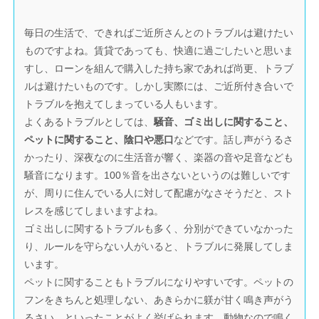
毎日の生活で、できればご近所さんとのトラブルは避けたい
ものですよね。賃貸であっても、快適に過ごしたいと思いま
すし、ローンを組んで購入した持ち家であれば尚更、トラブ
ルは避けたいものです。しかし実際には、ご近所付き合いで
トラブルを抱えてしまっている人もいます。
よくあるトラブルとしては、
騒音、ゴミ出しに関すること、
ペットに関すること、陰口や悪口
などです。話し声がうるさ
かったり、深夜なのに生活音が響く、楽器の音や足音なども
騒音になります。100％音を出さないというのは難しいです
が、周りに住んでいる人に対して配慮がなさそうだと、スト
レスを感じてしまいますよね。
ゴミ出しに関するトラブルも多く、分別ができていなかった
り、ルールを守らない人がいると、トラブルに発展してしま
います。
ペットに関することもトラブルになりやすいです。ペットの
フンをきちんと処理しない、あきらかに躾が甘く鳴き声がう
るさい、といったことがよく挙げられます。動物なので鳴く