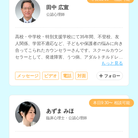
田中 広宣
公認心理師
高校・中学校・特別支援学校にて35年間、不登校、友
人関係、学習不適応など、子どもや保護者の悩みに向き
合ってこられたカウンセラーさんです。スクールカウン
セラーとして、発達障害、うつ病、アダルトチルドレ
もっと見る
ン、人間関係不安、摂食障害、ゲーム依存等の相談にも
対応されています。
メッセージ
ビデオ
電話
対面
フォロー
本日9:30〜 相談可能
あずま みほ
臨床心理士・公認心理師