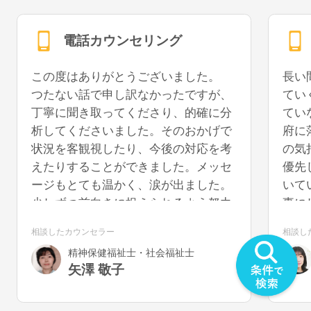
電話カウンセリング
この度はありがとうございました。
長い
つたない話で申し訳なかったですが、
てい
丁寧に聞き取ってくださり、的確に分
てい
析してくださいました。そのおかげで
府に
状況を客観視したり、今後の対応を考
の気
えたりすることができました。メッセ
優先
ージもとても温かく、涙が出ました。
いて
少しずつ前向きに捉えられるよう努力
事に
していきたいと思います。また機会が
うに
相談したカウンセラー
相談し
あれば、再度お話を聞いていただける
を切
精神保健福祉士・社会福祉士
と幸いです。
気が
矢澤 敬子
うで