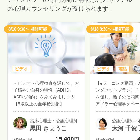
の心理カウンセリングが受けられます。
8/10 9:30〜 相談可能
8/18 9:30〜 相談可能
ビデオ
ビデオ
電話
＜ビデオ＞心理検査を通して、お
【eラーニング動画・
子様やご自身の特性（ADHD、
ングセットプラン】子
ASDの傾向）をみてみましょう
を促し、親子の信頼関
【5歳以上の全年齢対象】
アドラー心理学をベー
育て講座
臨床心理士・公認心理師
公認心理師・
黒田 きょうこ
大河 千賀
15,400
円
50分×2回
50分×6回