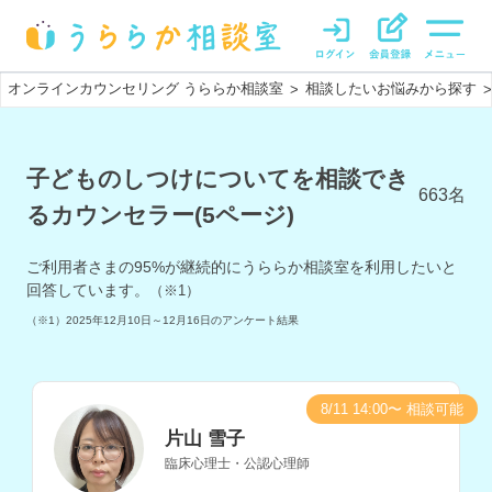
オンラインカウンセリング うららか相談室
相談したいお悩みから探す
>
>
子どものしつけについてを相談でき
663
名
るカウンセラー(5ページ)
ご利用者さまの
95
%が継続的にうららか相談室を利用したいと
回答しています。
（※1）
（※1）
2025年12月10日～12月16日
のアンケート結果
8/11 14:00〜 相談可能
片山 雪子
臨床心理士・公認心理師