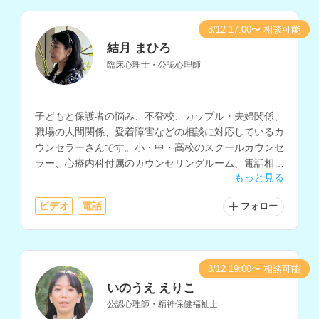
8/12 17:00〜 相談可能
結月 まひろ
臨床心理士・公認心理師
子どもと保護者の悩み、不登校、カップル・夫婦関係、
職場の人間関係、愛着障害などの相談に対応しているカ
ウンセラーさんです。小・中・高校のスクールカウンセ
ラー、心療内科付属のカウンセリングルーム、電話相
もっと見る
談、総合病院・大学病院の精神科、企業などでの相談経
験をお持ちです。
ビデオ
電話
フォロー
8/12 19:00〜 相談可能
いのうえ えりこ
公認心理師・精神保健福祉士