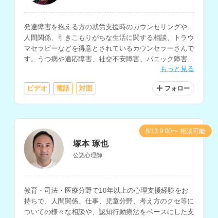
発達障害を抱える方の就労支援時のカウンセリングや、
人間関係、引きこもりがちな生活に関する相談、トラウ
マセラピーなどを得意とされているカウンセラーさんで
す。うつ病や適応障害、社交不安障害、パニック障害、
もっと見る
PTSD、生きづらさなどを抱える方の相談にも対応され
ています。
ビデオ
電話
対面
フォロー
8/13 9:00〜 相談可能
塚本 琢也
公認心理師
教育・司法・医療分野で10年以上の心理支援経験をお
持ちで、人間関係、仕事、児童分野、考え方のクセ等に
ついての様々な相談や、認知行動療法をベースにした支