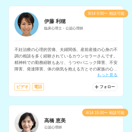
8/14 9:00〜 相談可能
伊藤 利穂
臨床心理士・公認心理師
不妊治療の心理的苦痛、夫婦関係、産前産後の心身の不
調の相談を多く経験されているカウンセラーさんです。
精神科での勤務経験もあり、うつやパニック障害、不安
障害、発達障害、体の病気を抱える方とその家族の心理
もっと見る
支援、大切な方を失った人、家族・パートナー関係に悩
む人など、様々な相談に対応されています。
ビデオ
電話
フォロー
8/14 15:00〜 相談可能
高橋 恵美
公認心理師