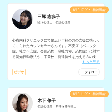
8/12 17:00〜 相談可能
三塚 志歩子
臨床心理士・公認心理師
心療内科クリニックにて幅広い年齢の方の支援に携わっ
てこられたカウンセラーさんです。不安症（パニック
症、社交不安症、会食恐怖・嘔吐恐怖、恐怖症）に対す
る認知行動療法や、不登校、発達特性を抱える方の支
もっと見る
援、マインドフルネスに関する支援などに対応されてい
ます。
ビデオ
フォロー
8/12 11:00〜 相談可能
木下 修子
公認心理師・精神保健福祉士