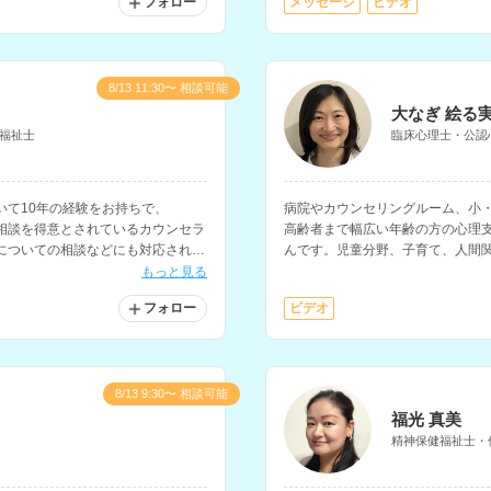
フォロー
メッセージ
ビデオ
8/13 11:30〜 相談可能
大なぎ 絵る
福祉士
臨床心理士・公認
いて10年の経験をお持ちで、
病院やカウンセリングルーム、小
の相談を得意とされているカウンセラ
高齢者まで幅広い年齢の方の心理
についての相談などにも対応されて
んです。児童分野、子育て、人間
つ等の相談を得意とされており、
もっと見る
フォロー
ビデオ
8/13 9:30〜 相談可能
福光 真美
精神保健福祉士・