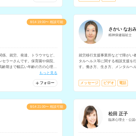
8/14 19:00〜 相談可能
さかい なお
精神保健福祉士
関係、就労、発達、トラウマなど、
就労移行支援事業所などで障がい
ンセラーさんです。保育園や病院、
タルヘルス等に関する相談支援を
高齢期まで幅広い年齢の方の心理支
す。働き方、生き方、メンタルヘ
き、福祉サービスの相談などを得
もっと見る
フォロー
メッセージ
ビデオ
電話
8/14 21:00〜 相談可能
松田 正子
臨床心理士・公認