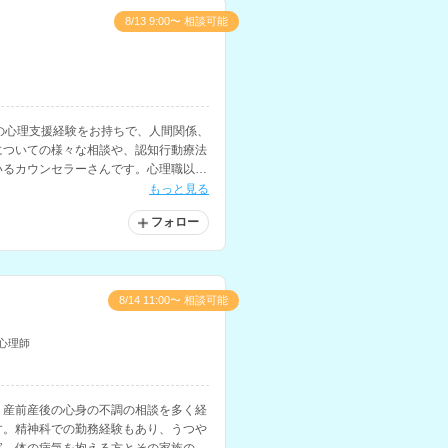
8/13 9:00〜 相談可能
の心理支援経験をお持ちで、人間関係、
についての様々な相談や、認知行動療法
いるカウンセラーさんです。心理職以外
です。
もっと見る
フォロー
8/14 11:00〜 相談可能
心理師
、産前産後の心身の不調の相談を多く経
す。精神科での勤務経験もあり、うつや