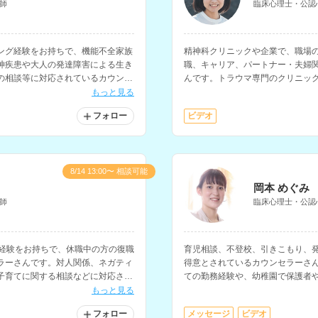
師
臨床心理士・公認
ング経験をお持ちで、機能不全家族
精神科クリニックや企業で、職場
神疾患や大人の発達障害による生き
職、キャリア、パートナー・夫婦
の相談等に対応されているカウンセ
んです。トラウマ専門のクリニッ
で、PTSD、自己理解、子育て等
もっと見る
フォロー
ビデオ
8/14 13:00〜 相談可能
岡本 めぐみ
師
臨床心理士・公認
務経験をお持ちで、休職中の方の復職
育児相談、不登校、引きこもり、
ラーさんです。対人関係、ネガティ
得意とされているカウンセラーさ
子育てに関する相談などに対応され
ての勤務経験や、幼稚園で保護者
ウンセラー、スクールカウンセラ
もっと見る
フォロー
メッセージ
ビデオ