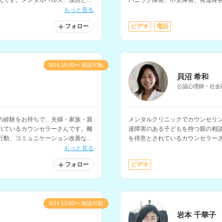
んです。メンタルヘルス、漠然とし
パニック障害、不安障害、発達障
す。
理支援、大切な方を失った人、家
もっと見る
な相談に対応されています。
フォロー
ビデオ
電話
8/14 15:00〜 相談可能
貝沼 希和
公認心理師・社会
の経験をお持ちで、夫婦・家族・親
メンタルクリニックでカウンセリ
れているカウンセラーさんです。離
達障害のある子どもを持つ親の相
行動、コミュニケーション改善など
を得意とされているカウンセラー
能で、大学でのキャリアカウンセ
もっと見る
フォロー
ビデオ
8/14 13:00〜 相談可能
岩本 千華子