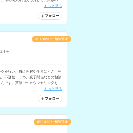
害、体の病気を抱える方とその家族の心
族・パートナー関係に悩む人など、様々
もっと見る
フォロー
8/14 10:00〜 相談可能
福祉士
ングを行い、自己理解や生きにくさ、発
談、不登校、うつ、親子関係などの相談
さんです。英語でのカウンセリングも可
リングなどの経験もお持ちです。
もっと見る
フォロー
8/14 9:30〜 相談可能