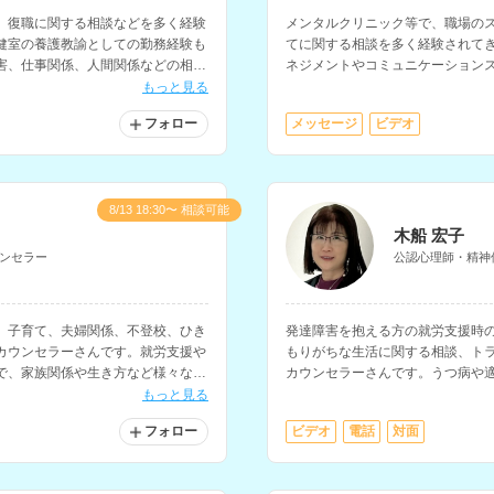
、復職に関する相談などを多く経験
メンタルクリニック等で、職場の
健室の養護教諭としての勤務経験も
てに関する相談を多く経験されて
害、仕事関係、人間関係などの相談
ネジメントやコミュニケーション
ます。
もっと見る
フォロー
メッセージ
ビデオ
8/13 18:30〜 相談可能
木船 宏子
ンセラー
公認心理師・精神
、子育て、夫婦関係、不登校、ひき
発達障害を抱える方の就労支援時
カウンセラーさんです。就労支援や
もりがちな生活に関する相談、ト
で、家族関係や生き方など様々な相
カウンセラーさんです。うつ病や
害、PTSD、生きづらさなどを抱
もっと見る
フォロー
ビデオ
電話
対面