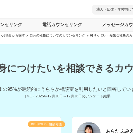
法人・団体・学校向け
ウンセリング
電話カウンセリング
メッセージカウ
いお悩みから探す
自分の性格についてのカウンセリング
怒りっぽい・短気な性格のカ
>
>
身につけたいを相談できるカウン
まの
95
%が継続的にうららか相談室を利用したいと回答してい
（※1）
2025年12月10日～12月16日
のアンケート結果
8/13 0:00〜 相談可能
あらた ふみ