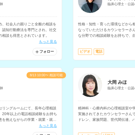
師
臨床心理士・公認
め、社会人の困りごと全般の相談を
性格・知性・育った環境などから
。認知行動療法を専門とされ、社交
なっていただけるカウンセラーさ
の相談も得意とされています。
な分野での相談経験をお持ちで、
障害、アダルトチルドレンなどの
もっと見る
フォロー
ビデオ
電話
8/13 10:00〜 相談可能
大岡 みほ
師
臨床心理士・公認
セリングルームにて、長年心理相談
精神科・心療内科の心理相談室や学
。20年以上の電話相談経験をお持ち
実施されてきたカウンセラーさん
患を抱えながらの学業・就業・就職
ドレン、家族問題、世代間伝達、
。
ます。
もっと見る