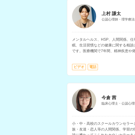
上村 謙太
公認心理師・理学療法
メンタルヘルス、HSP、人間関係、
眠、生活習慣などの健康に関する相談
です。医療機関で7年間、精神疾患や
れた経験をお持ちです。
ビデオ
電話
今倉 茜
臨床心理士・公認心理
小・中・高校のスクールカウンセラー
族・友達・恋人等の人間関係、学習の