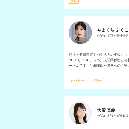
電話
やまぐち ふくこ
公認心理師・精神保健
精神・発達障害を抱える方の相談につ
ADHD、ASD、うつ、人間関係など
ーさんです。仕事関係や将来への不安
います。
メッセージ
ビデオ
大沼 真緒
公認心理師・養護教諭