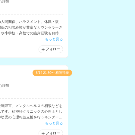
心理師
の人間関係、ハラスメント、休職・復
関係の相談経験が豊富なカウンセラーさ
クや小学校・高校での臨床経験もお持ち
の相談も得意とされています。
もっと見る
フォロー
8/14 21:30〜 相談可能
心理師
発達障害、メンタルヘルスの相談などを
んです。精神科クリニックの心理士とし
や幼児の心理相談支援を行うキンダーカ
ーなどの勤務経験もお持ちです。
もっと見る
フォロー