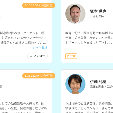
8/13 18:00〜 相談可能
塚本 琢也
士
公認心理師
仕事関係の悩みや、ダイエット、睡
教育・司法・医療分野で10年以上
に対応されているカウンセラーさん
仕事、児童分野、考え方のクセ等
発達障害を抱える方に携わってこら
をベースにした支援に対応されて
の一般企業での勤務経験もお持ち
もっと見る
フォロー
ビデオ
8/13 13:00〜 相談可能
伊藤 利穂
師
臨床心理士・公認
としての勤務経験をお持ちで、家
不妊治療の心理的苦痛、夫婦関係
悩み、不登校、発達の偏りなどの相
験されているカウンセラーさんで