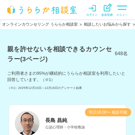
オンラインカウンセリング うららか相談室
相談したいお悩みから探す
>
>
親を許せないを相談できるカウンセ
648
名
ラー(3ページ)
ご利用者さまの
95
%が継続的にうららか相談室を利用したいと
回答しています。
（※1）
（※1）
2025年12月10日～12月16日
のアンケート結果
明日18:00〜 相談可能
長島 昌純
公認心理師・小学校教諭