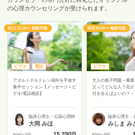
の心理カウンセリングが受けられます。
8/13 11:30〜 相談可能
明日16:00〜 相談可能
ビデオ
電話
ビデオ
アダルトチルドレン傾向を手放す
大人の親子問題～毒親
集中セッション【メッセージ＋ビ
父ってどんな人？厄介
デオ/電話相談】
付き合えばよいの？～
臨床心理士・公認心理師
臨床心理士・
大岡 みほ
みしま み
15,290
円
50分×2回
50分×3回