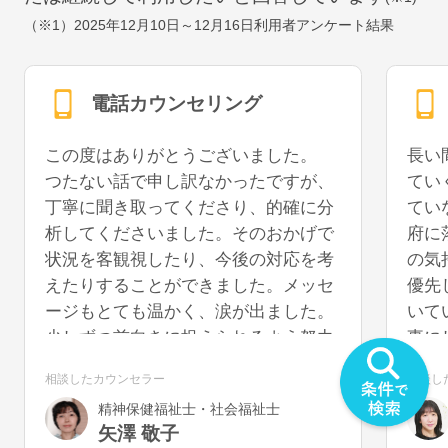
（※1）
2025年12月10日～12月16日
利用者アンケート結果
電話カウンセリング
この度はありがとうございました。
長い
つたない話で申し訳なかったですが、
てい
丁寧に聞き取ってくださり、的確に分
てい
析してくださいました。そのおかげで
府に
状況を客観視したり、今後の対応を考
の気
えたりすることができました。メッセ
優先
ージもとても温かく、涙が出ました。
いて
少しずつ前向きに捉えられるよう努力
事に
していきたいと思います。また機会が
うに
相談したカウンセラー
相談し
あれば、再度お話を聞いていただける
を切
精神保健福祉士・社会福祉士
と幸いです。
気が
矢澤 敬子
うで