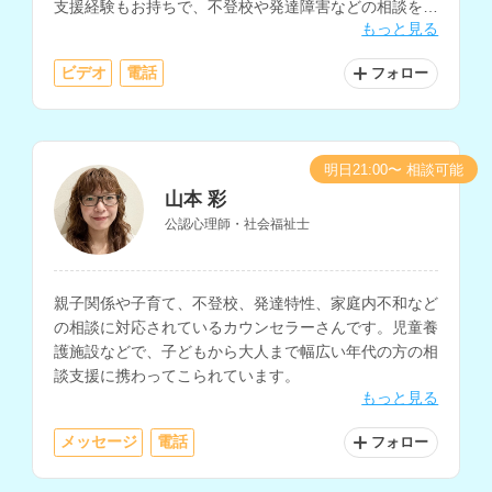
支援経験もお持ちで、不登校や発達障害などの相談を得
もっと見る
意とされています。
ビデオ
電話
フォロー
明日21:00〜 相談可能
山本 彩
公認心理師・社会福祉士
親子関係や子育て、不登校、発達特性、家庭内不和など
の相談に対応されているカウンセラーさんです。児童養
護施設などで、子どもから大人まで幅広い年代の方の相
談支援に携わってこられています。
もっと見る
メッセージ
電話
フォロー