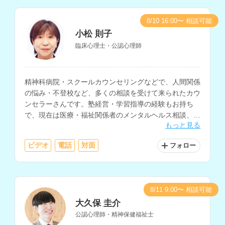
8/10 16:00〜 相談可能
小松 則子
臨床心理士・公認心理師
精神科病院・スクールカウンセリングなどで、人間関係
の悩み・不登校など、多くの相談を受けて来られたカウ
ンセラーさんです。塾経営・学習指導の経験もお持ち
で、現在は医療・福祉関係者のメンタルヘルス相談、大
もっと見る
学の学生相談、小中学生・保護者の相談などを行ってお
られます。
ビデオ
電話
対面
フォロー
8/11 9:00〜 相談可能
大久保 圭介
公認心理師・精神保健福祉士