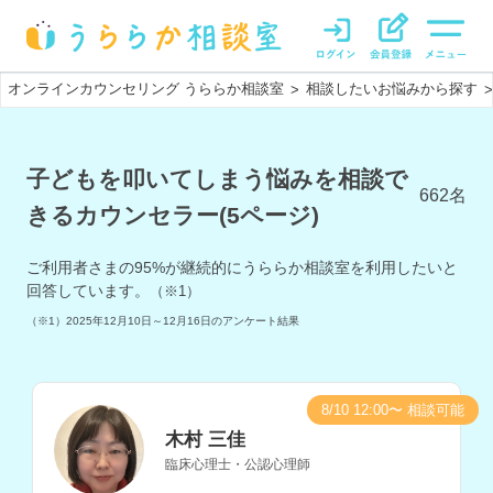
オンラインカウンセリング うららか相談室
相談したいお悩みから探す
>
>
子どもを叩いてしまう悩みを相談で
662
名
きるカウンセラー(5ページ)
ご利用者さまの
95
%が継続的にうららか相談室を利用したいと
回答しています。
（※1）
（※1）
2025年12月10日～12月16日
のアンケート結果
8/10 12:00〜 相談可能
木村 三佳
臨床心理士・公認心理師