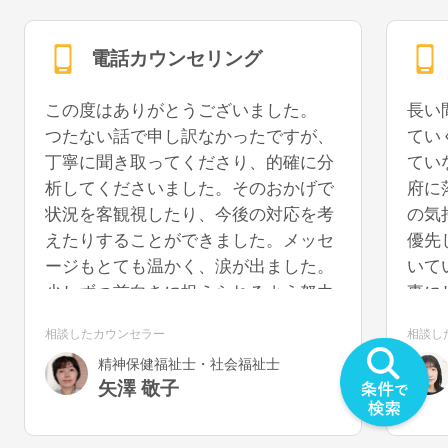
電話カウンセリング
この度はありがとうございました。
長い
つたない話で申し訳なかったですが、
てい
丁寧に聞き取ってくださり、的確に分
てい
析してくださいました。そのおかげで
府に
状況を客観視したり、今後の対応を考
の気
えたりすることができました。メッセ
優先
ージもとても温かく、涙が出ました。
いて
少しずつ前向きに捉えられるよう努力
事に
していきたいと思います。また機会が
うに
相談したカウンセラー
相談し
あれば、再度お話を聞いていただける
を切
精神保健福祉士・社会福祉士
と幸いです。
気が
矢澤 敬子
うで