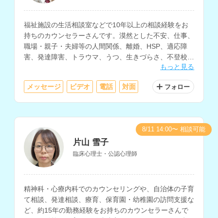
福祉施設の生活相談室などで10年以上の相談経験をお
持ちのカウンセラーさんです。漠然とした不安、仕事、
職場・親子・夫婦等の人間関係、離婚、HSP、適応障
害、発達障害、トラウマ、うつ、生きづらさ、不登校、
もっと見る
恋愛、性に関する悩みなどに対応されています。
メッセージ
ビデオ
電話
対面
フォロー
8/11 14:00〜 相談可能
片山 雪子
臨床心理士・公認心理師
精神科・心療内科でのカウンセリングや、自治体の子育
て相談、発達相談、療育、保育園・幼稚園の訪問支援な
ど、約15年の勤務経験をお持ちのカウンセラーさんで