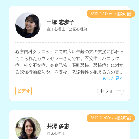
8/12 17:00〜 相談可能
三塚 志歩子
臨床心理士・公認心理師
心療内科クリニックにて幅広い年齢の方の支援に携わっ
てこられたカウンセラーさんです。不安症（パニック
症、社交不安症、会食恐怖・嘔吐恐怖、恐怖症）に対す
る認知行動療法や、不登校、発達特性を抱える方の支
もっと見る
援、マインドフルネスに関する支援などに対応されてい
ます。
ビデオ
フォロー
8/12 21:00〜 相談可能
井澤 多恵
臨床心理士