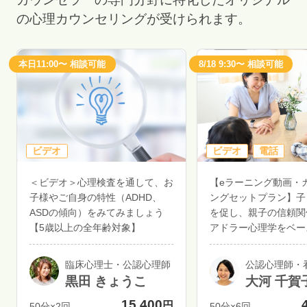
の心理カウンセリングが受けられます。
本日11:00〜 相談可能
8/18 9:30〜 相談可能
ビデオ
ビデオ
電話
＜ビデオ＞心理検査を通して、お
【eラーニング動画・
子様やご自身の特性（ADHD、
ングセットプラン】子
ASDの傾向）をみてみましょう
を促し、親子の信頼関
【5歳以上の全年齢対象】
アドラー心理学をベー
育て講座
臨床心理士・公認心理師
公認心理師・
黒田 きょうこ
大河 千賀
15,400
円
50分×2回
50分×6回