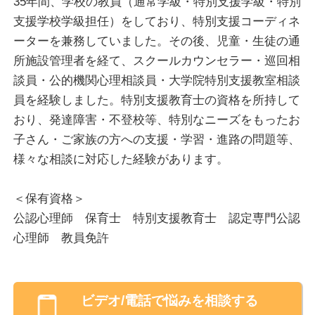
35年間、学校の教員（通常学級・特別支援学級・特別
害、不登校、子育て、人間関係、家族、仕事、性格、
支援学校学級担任）をしており、特別支援コーディネ
自己理解、精神的な不調など、様々な相談をお受けし
ーターを兼務していました。その後、児童・生徒の通
ています。
所施設管理者を経て、スクールカウンセラー・巡回相
談員・公的機関心理相談員・大学院特別支援教室相談
<ご相談について>
員を経験しました。特別支援教育士の資格を所持して
カウンセリングでは、お困りごとの改善、ご自身のな
おり、発達障害・不登校等、特別なニーズをもったお
りたい状態や目標に向けて、お気持ち、考え、現状、
子さん・ご家族の方への支援・学習・進路の問題等、
過去などを寄り添いながら、一緒に整理・振り返りを
様々な相談に対応した経験があります。
していきます。
お話されたいこと、お困りごとをご自身のペースで扱
＜保有資格＞
わせていただきます。
公認心理師 保育士 特別支援教育士 認定専門公認
心理師 教員免許
ご自身の目指される状態になるまでに、かかる時間は
人それぞれです。1回で解消される方、数か月、数年
とカウンセリングを続けられる方もいらっしゃいま
ビデオ/電話
で悩みを相談する
す。心のメンテナンスとして気軽にお申込みされる方