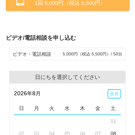
1回
5,000
円（税込
5,500
円）
もおられます。初回は、相談したいこと、現状、カウ
ンセラーへの希望などをお聞かせください。
お話がまとまらなくても大丈夫です。今のお気持ち
ビデオ/電話相談を申し込む
を、率直にお話いただければと思います。そこから、
どのように進めていくのか、何を目標にするのか等、
ビデオ・電話相談
5,000円（税込 5,500円）/ 50分
一緒に話し合いながら考えていきましょう。
<一言>
日にちを選択してください
ここまでメッセージをお読みいただき、ありがとうご
ざいました。
2026
8
年
月
次月
一歩踏み出そうとされているお気持ちを大切に、カウ
ンセリングを通して、少しでも楽になったり、前向き
日
月
火
水
木
金
土
になれたりする方法を一緒に考えていけると幸いで
01
す。
02
03
04
05
06
07
08