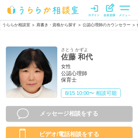
うららか相談室
肩書き・資格から探す
公認心理師のカウンセラー
>
>
>
さとう かずよ
佐藤 和代
女性
公認心理師
保育士
8/15 10:00〜 相談可能
メッセージ相談をする
ビデオ/電話相談
をする