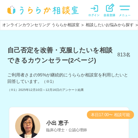
オンラインカウンセリング うららか相談室
相談したいお悩みから探す
>
>
自己否定を改善・克服したいを相談
813
名
できるカウンセラー(2ページ)
ご利用者さまの
95
%が継続的にうららか相談室を利用したいと
回答しています。
（※1）
（※1）
2025年12月10日～12月16日
のアンケート結果
本日17:00〜 相談可能
小出 恵子
臨床心理士・公認心理師