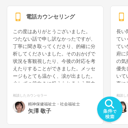
電話カウンセリング
この度はありがとうございました。
長い
つたない話で申し訳なかったですが、
てい
丁寧に聞き取ってくださり、的確に分
てい
析してくださいました。そのおかげで
府に
状況を客観視したり、今後の対応を考
の気
えたりすることができました。メッセ
優先
ージもとても温かく、涙が出ました。
いて
少しずつ前向きに捉えられるよう努力
事に
していきたいと思います。また機会が
うに
相談したカウンセラー
相談し
あれば、再度お話を聞いていただける
を切
精神保健福祉士・社会福祉士
と幸いです。
気が
矢澤 敬子
うで