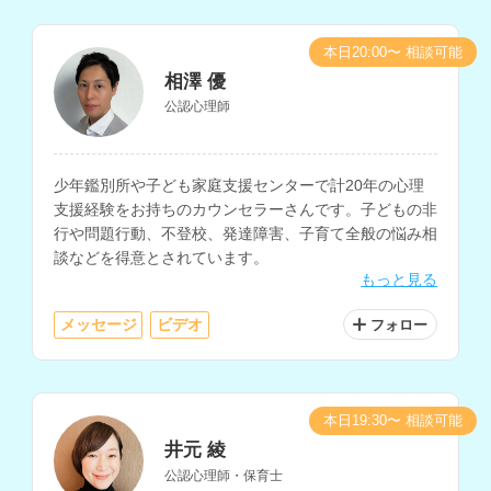
本日20:00〜 相談可能
相澤 優
公認心理師
少年鑑別所や子ども家庭支援センターで計20年の心理
支援経験をお持ちのカウンセラーさんです。子どもの非
行や問題行動、不登校、発達障害、子育て全般の悩み相
談などを得意とされています。
もっと見る
メッセージ
ビデオ
フォロー
本日19:30〜 相談可能
井元 綾
公認心理師・保育士