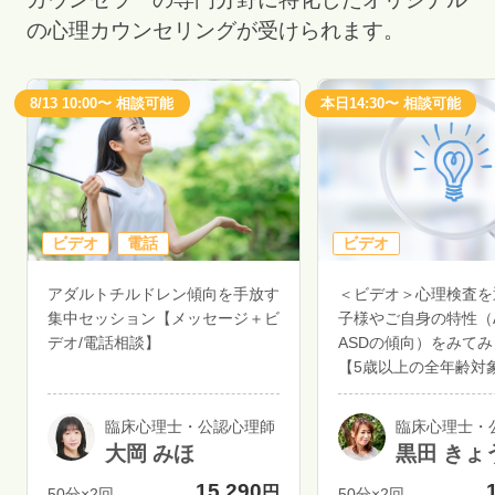
の心理カウンセリングが受けられます。
8/13 10:00〜 相談可能
本日14:30〜 相談可能
ビデオ
電話
ビデオ
アダルトチルドレン傾向を手放す
＜ビデオ＞心理検査を
集中セッション【メッセージ＋ビ
子様やご自身の特性（A
デオ/電話相談】
ASDの傾向）をみて
【5歳以上の全年齢対
臨床心理士・公認心理師
臨床心理士・
大岡 みほ
黒田 きょ
15,290
円
50分×2回
50分×2回