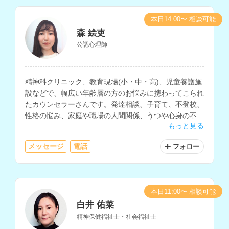
本日14:00〜 相談可能
森 絵吏
公認心理師
精神科クリニック、教育現場(小・中・高)、児童養護施
設などで、幅広い年齢層の方のお悩みに携わってこられ
たカウンセラーさんです。発達相談、子育て、不登校、
性格の悩み、家庭や職場の人間関係、うつや心身の不
もっと見る
調、自己理解や生きにくさ等に関する相談を多く経験さ
れています。
メッセージ
電話
フォロー
本日11:00〜 相談可能
白井 佑菜
精神保健福祉士・社会福祉士