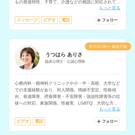
もの発達特性、子育て、介護などの相談に対応されてい
もっと見る
ます。
メッセージ
ビデオ
電話
フォロー
本日16:00〜 相談可能
うつはら ありさ
臨床心理士・公認心理師
心療内科・精神科クリニックや小・中・高校、大学など
での支援経験があり、対人関係、情緒不安定、性格傾
向、発達障害、摂食障害・不安障害・強迫性障害等の症
状への対応、家族関係、性被害、LGBTQ、大切な方を
もっと見る
亡くした方のサポート、子育てなど、様々な相談に対応
されているカウンセラーさんです。
ビデオ
電話
フォロー