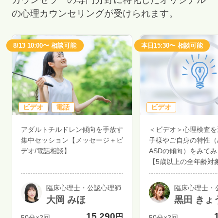
の心理カウンセリングが受けられます。
8/13 10:00〜 相談可能
本日15:30〜 相談可能
ビデオ
電話
ビデオ
アダルトチルドレン傾向を手放す
＜ビデオ＞心理検査を
集中セッション【メッセージ＋ビ
子様やご自身の特性（A
デオ/電話相談】
ASDの傾向）をみて
【5歳以上の全年齢対
臨床心理士・公認心理師
臨床心理士・
大岡 みほ
黒田 きょ
15,290
円
50分×2回
50分×2回