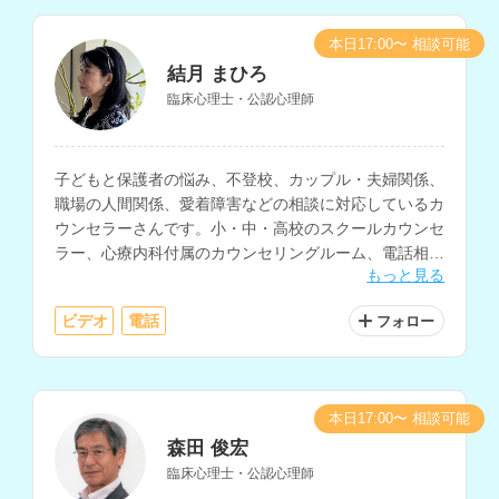
本日17:00〜 相談可能
結月 まひろ
臨床心理士・公認心理師
子どもと保護者の悩み、不登校、カップル・夫婦関係、
職場の人間関係、愛着障害などの相談に対応しているカ
ウンセラーさんです。小・中・高校のスクールカウンセ
ラー、心療内科付属のカウンセリングルーム、電話相
もっと見る
談、総合病院・大学病院の精神科、企業などでの相談経
験をお持ちです。
ビデオ
電話
フォロー
本日17:00〜 相談可能
森田 俊宏
臨床心理士・公認心理師