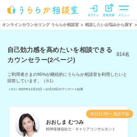
オンラインカウンセリング うららか相談室
相談したいお悩みから探す
>
>
自己効力感を高めたいを相談できる
814
名
カウンセラー(2ページ)
ご利用者さまの
95
%が継続的にうららか相談室を利用したいと
回答しています。
（※1）
（※1）
2025年12月10日～12月16日
のアンケート結果
本日21:00〜 相談可能
おおしま むつみ
精神保健福祉士・キャリアコンサルタント