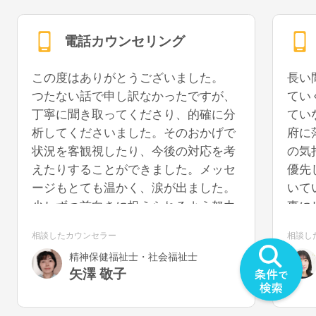
電話カウンセリング
この度はありがとうございました。
長い
つたない話で申し訳なかったですが、
てい
丁寧に聞き取ってくださり、的確に分
てい
析してくださいました。そのおかげで
府に
状況を客観視したり、今後の対応を考
の気
えたりすることができました。メッセ
優先
ージもとても温かく、涙が出ました。
いて
少しずつ前向きに捉えられるよう努力
事に
していきたいと思います。また機会が
うに
相談したカウンセラー
相談し
あれば、再度お話を聞いていただける
を切
精神保健福祉士・社会福祉士
と幸いです。
気が
矢澤 敬子
うで