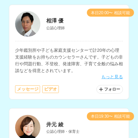
本日20:00〜 相談可能
相澤 優
公認心理師
少年鑑別所や子ども家庭支援センターで計20年の心理
支援経験をお持ちのカウンセラーさんです。子どもの非
行や問題行動、不登校、発達障害、子育て全般の悩み相
談などを得意とされています。
もっと見る
メッセージ
ビデオ
フォロー
本日19:30〜 相談可能
井元 綾
公認心理師・保育士