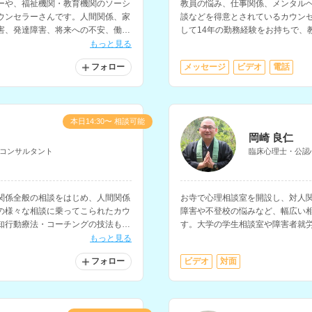
ーや、福祉機関・教育機関のソーシ
教員の悩み、仕事関係、メンタル
ウンセラーさんです。人間関係、家
談などを得意とされているカウン
害、発達障害、将来への不安、働き
して14年の勤務経験をお持ちで、
係、仕事と家庭の両立などの相談
もっと見る
フォロー
メッセージ
ビデオ
電話
本日14:30〜 相談可能
岡崎 良仁
コンサルタント
臨床心理士・公認
関係全般の相談をはじめ、人間関係
お寺で心理相談室を開設し、対人
の様々な相談に乗ってこられたカウ
障害や不登校の悩みなど、幅広い
知行動療法・コーチングの技法も取
す。大学の学生相談室や障害者就
カウンセラーなどの経験もお持ち
もっと見る
フォロー
ビデオ
対面