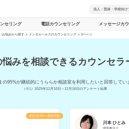
法人・団体・学校向け
ウンセリング
電話カウンセリング
メッセージカウ
いお悩みから探す
メンタルヘルスのカウンセリング
3ページ
>
>
悩みを相談できるカウンセラー
まの
95
%が継続的にうららか相談室を利用したいと回答してい
（※1）
2025年12月10日～12月16日
のアンケート結果
本日19:30〜 相談可能
川本 ひとみ
理学療法士