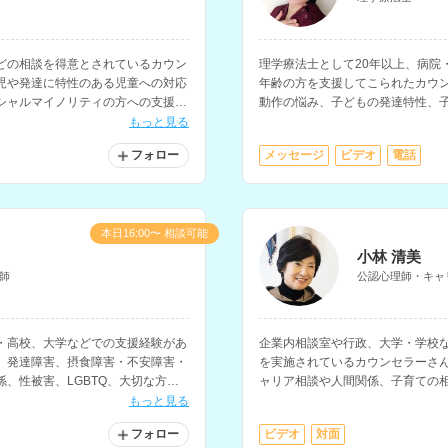
どの相談を得意とされているカウン
理学療法士として20年以上、病院
児や発達に特性のある児童への対応
年齢の方を支援してこられたカウ
シャルマイノリティの方への支援も
動作の悩み、子どもの発達特性、
ます。
もっと見る
フォロー
メッセージ
ビデオ
電話
本日16:00〜 相談可能
小林 清美
師
公認心理師・キャ
・高校、大学などでの支援経験があ
企業内相談室や行政、大学・学校な
、発達障害、摂食障害・不安障害・
を実施されているカウンセラーさ
、性被害、LGBTQ、大切な方を
ャリア相談や人間関係、子育ての
様々な相談に対応されているカウン
サルティング技能士の資格もお持
もっと見る
フォロー
ビデオ
対面