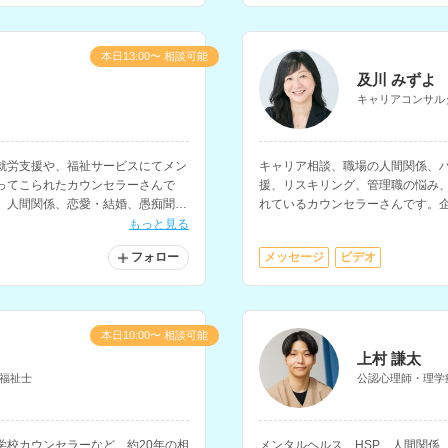
本日13:00〜 相談可能
及川 みずよ
キャリアコンサル
就労支援や、福祉サービスにてメン
キャリア相談、職場の人間関係、
ってこられたカウンセラーさんで
援、リスキリング、管理職の悩み
、人間関係、恋愛・結婚、愚痴聞
れているカウンセラーさんです。
されています。
就職支援などの経験をお持ちです
もっと見る
フォロー
メッセージ
ビデオ
本日10:00〜 相談可能
上村 謙太
福祉士
公認心理師・理学
学校カウンセラーなど、約20年の相
メンタルヘルス、HSP、人間関係