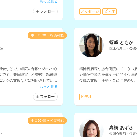
ウンセラー、スクールカウンセラ
もっと見る
フォロー
メッセージ
ビデオ
本日15:30〜 相談可能
篠﨑 ともか
師
臨床心理士・公認
員会などで、幅広い年齢の方への心
精神科病院や総合病院にて、うつ
んです。発達障害、不登校、精神障
や脳卒中等の身体疾患に伴う心理
ニングの支援などに対応されていま
復職の支援、性格・自己理解のサ
ーさんです。働く人のケアやメン
もっと見る
ています。
フォロー
ビデオ
本日10:00〜 相談可能
高橋 あずさ
ト
公認心理師・保育