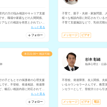
な世代の方の悩み相談やキャリア支援
子育て、親子・夫婦・家族問題、
です。職場や家庭などの人間関係、
様々な相談内容に対応されている
リアなどの相談を得意とされていま
子育て支援施設などで、乳幼児期
援経験をお持ちです。
もっと見る
フォロー
メッセージ
ビデオ
本日21:00〜 相談可能
杉本 彰緒
師
臨床心理士・公認
での子どもとその保護者の心理支援
不登校、発達障害、友人関係、夫
んです。不登校、発達相談、発達障
いるカウンセラーさんです。教育
ど、幅広い相談内容に対応されてい
ンセラーとして、登校渋りから引
経験もお持ちです。
抱える子どもとその保護者の相談
もっと見る
フォロー
メッセージ
ビデオ
電話