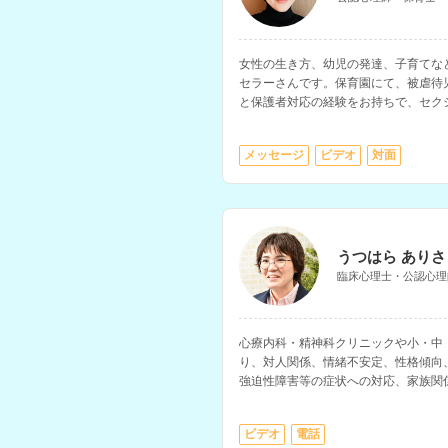
女性の生き方、幼児の発達、子育てな
セラーさんです。保育園にて、被虐待
と保護者対応の経験をお持ちで、セク
行われています。
メッセージ
ビデオ
対面
うつはら ありさ
臨床心理士・公認心理
心療内科・精神科クリニックや小・中
り、対人関係、情緒不安定、性格傾向
強迫性障害等の症状への対応、家族関係
亡くした方のサポート、子育てなど、
セラーさんです。
ビデオ
電話