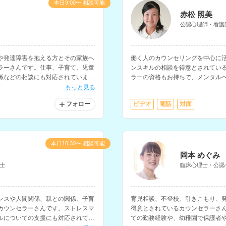
本日9:00〜 相談可能
赤松 照美
公認心理師・看護
や発達障害を抱える方とその家族へ
働く人のカウンセリングを中心に
ラーさんです。仕事、子育て、児童
ンスキルの相談を得意とされてい
係などの相談にも対応されていま
ラーの資格もお持ちで、メンタル
ンサルティングなども行なってい
もっと見る
フォロー
ビデオ
電話
対面
本日10:30〜 相談可能
岡本 めぐみ
士
臨床心理士・公認
レスや人間関係、親との関係、子育
育児相談、不登校、引きこもり、
カウンセラーさんです。ストレスマ
得意とされているカウンセラーさ
ルについての支援にも対応されてい
ての勤務経験や、幼稚園で保護者