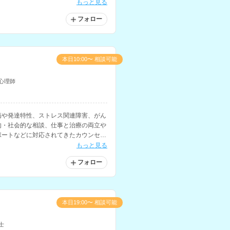
ーなどの勤務経験もお持ちです。
もっと見る
フォロー
本日10:00〜 相談可能
心理師
病や発達特性、ストレス関連障害、がん
的・社会的な相談、仕事と治療の両立や
ポートなどに対応されてきたカウンセラ
タルヘルス不調の相談なども得意とされ
もっと見る
フォロー
本日19:00〜 相談可能
士