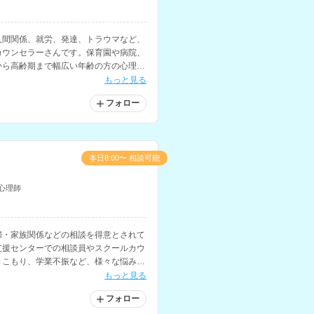
人間関係、就労、発達、トラウマなど、
カウンセラーさんです。保育園や病院、
から高齢期まで幅広い年齢の方の心理支
もっと見る
フォロー
本日8:00〜 相談可能
心理師
婦・家族関係などの相談を得意とされて
支援センターでの相談員やスクールカウ
きこもり、学業不振など、様々な悩みを
を多く経験されています。
もっと見る
フォロー