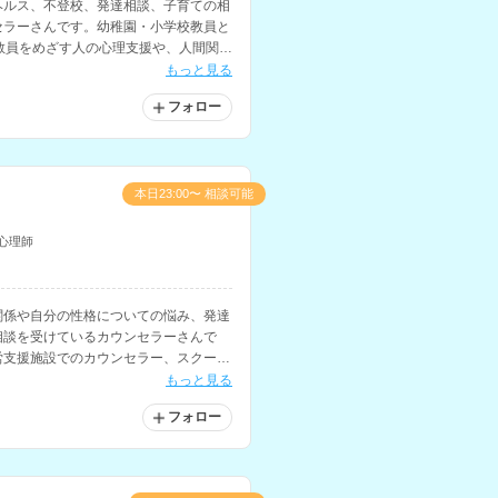
ヘルス、不登校、発達相談、子育ての相
セラーさんです。幼稚園・小学校教員と
教員をめざす人の心理支援や、人間関
にも対応されています。
もっと見る
フォロー
本日23:00〜 相談可能
心理師
関係や自分の性格についての悩み、発達
相談を受けているカウンセラーさんで
労支援施設でのカウンセラー、スクール
です。
もっと見る
フォロー