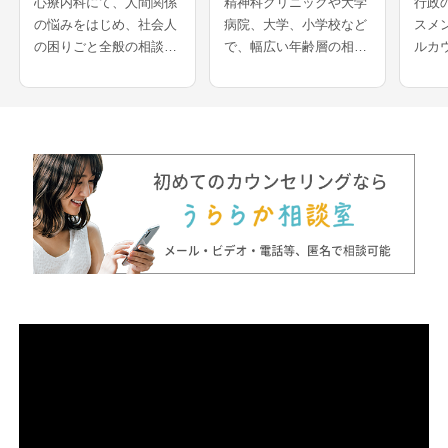
心療内科にて、人間関係
精神科クリニックや大学
行政
の悩みをはじめ、社会人
病院、大学、小学校など
スメ
の困りごと全般の相談を
で、幅広い年齢層の相談
ルカ
受けられてきたカウンセ
を受けてきたカウンセラ
年心
ラーさんです。認知行動
ーさんです。会社や学校
れて
療法を専門とされ、社交
でのストレス、家族関係
んで
不安、うつ、強迫症、パ
に関する相談を得意とさ
レン
ニック症などの相談も得
れ、発達に特性のある方
問題
意とされています。
の支援も多く行われてい
どを