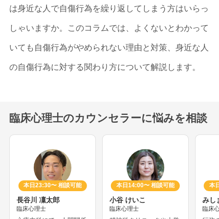
は身近な人で自傷行為を繰り返してしまう方はいらっ
しゃいますか。このコラムでは、よくないとわかって
いても自傷行為がやめられない理由と対策、身近な人
の自傷行為に対する関わり方について解説します。
臨床心理士のカウンセラーに悩みを相談
本日23:30〜 相談可能
本日14:00〜 相談可能
本日
長谷川 凜太郎
小谷 けいこ
みし
臨床心理士
臨床心理士
臨床