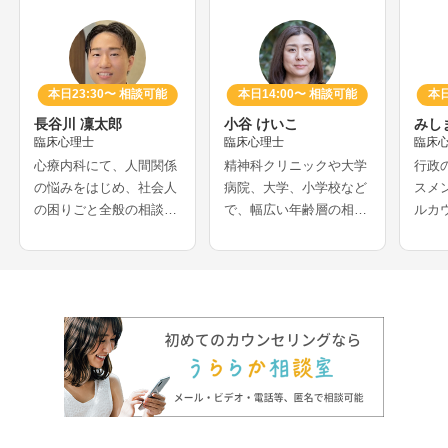
本日23:30〜 相談可能
本日14:00〜 相談可能
本日
長谷川 凜太郎
小谷 けいこ
みし
臨床心理士
臨床心理士
臨床
心療内科にて、人間関係
精神科クリニックや大学
行政
の悩みをはじめ、社会人
病院、大学、小学校など
スメ
の困りごと全般の相談を
で、幅広い年齢層の相談
ルカ
受けられてきたカウンセ
を受けてきたカウンセラ
年心
ラーさんです。認知行動
ーさんです。会社や学校
れて
療法を専門とされ、社交
でのストレス、家族関係
んで
不安、うつ、強迫症、パ
に関する相談を得意とさ
レン
ニック症などの相談も得
れ、発達に特性のある方
問題
意とされています。
の支援も多く行われてい
どを