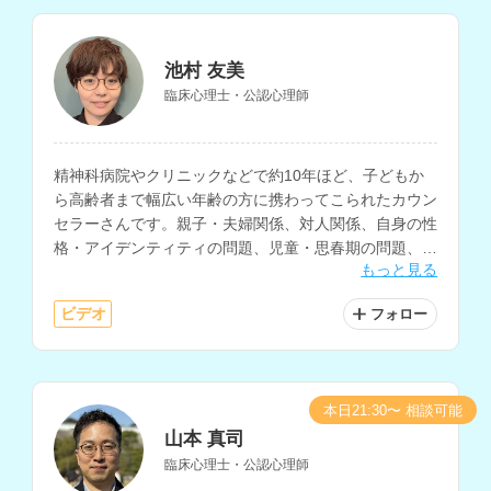
池村 友美
臨床心理士・公認心理師
精神科病院やクリニックなどで約10年ほど、子どもか
ら高齢者まで幅広い年齢の方に携わってこられたカウン
セラーさんです。親子・夫婦関係、対人関係、自身の性
格・アイデンティティの問題、児童・思春期の問題、職
もっと見る
場の悩み、不安など、様々な相談内容に対応されていま
す。
ビデオ
フォロー
本日21:30〜 相談可能
山本 真司
臨床心理士・公認心理師