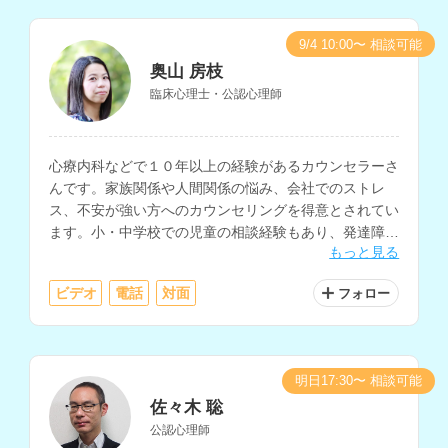
9/4 10:00〜 相談可能
奥山 房枝
臨床心理士・公認心理師
心療内科などで１０年以上の経験があるカウンセラーさ
んです。家族関係や人間関係の悩み、会社でのストレ
ス、不安が強い方へのカウンセリングを得意とされてい
ます。小・中学校での児童の相談経験もあり、発達障害
もっと見る
や不登校についての相談も可能です。
ビデオ
電話
対面
フォロー
明日17:30〜 相談可能
佐々木 聡
公認心理師