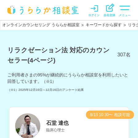
オンラインカウンセリング うららか相談室
キーワードから探す
リラ
>
>
リラクゼーション法 対応のカウン
307
名
セラー(4ページ)
ご利用者さまの
95
%が継続的にうららか相談室を利用したいと
回答しています。
（※1）
（※1）
2025年12月10日～12月16日
のアンケート結果
8/13 10:30〜 相談可能
石堂 達也
臨床心理士