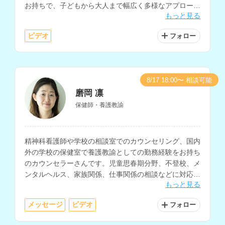
お持ちで、⼦どもから⼤⼈まで幅広く多様なアプローチ
もっと見る
で⼼理⽀援に従事されています。
ビデオ
フォロー
8/17 18:00〜 相談可能
磨岡 凛
保健師・養護教諭
精神科看護師や学校の相談室でのカウンセリング、国内
外の学校の保健室で養護教諭としての勤務経験をお持ち
のカウンセラーさんです。児童思春期分野、不登校、メ
ンタルヘルス、家族関係、仕事関係の相談などに対応さ
もっと見る
れており、異文化を尊重した心のケアを行われていま
す。
メッセージ
ビデオ
フォロー