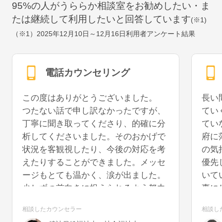
95
%の人がうららか相談室をお勧めしたい・ま
たは継続して利用したいと回答しています
(※1)
（※1）
2025年12月10日～12月16日
利用者アンケート結果
電話カウンセリング
この度はありがとうございました。
長い
つたない話で申し訳なかったですが、
てい
丁寧に聞き取ってくださり、的確に分
てい
析してくださいました。そのおかげで
府に
状況を客観視したり、今後の対応を考
の気
えたりすることができました。メッセ
優先
ージもとても温かく、涙が出ました。
いて
少しずつ前向きに捉えられるよう努力
事に
していきたいと思います。また機会が
うに
相談したカウンセラー
相談し
あれば、再度お話を聞いていただける
を切