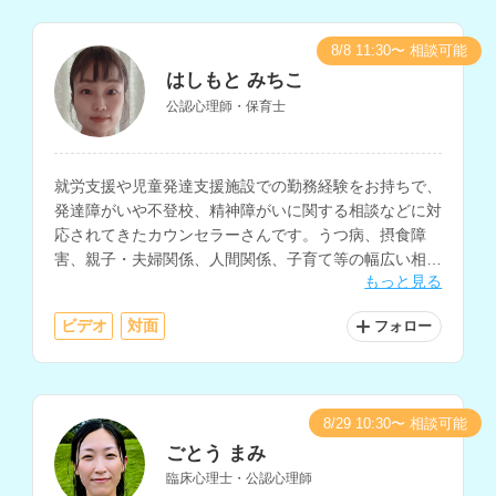
8/8 11:30〜 相談可能
はしもと みちこ
公認心理師・保育士
就労支援や児童発達支援施設での勤務経験をお持ちで、
発達障がいや不登校、精神障がいに関する相談などに対
応されてきたカウンセラーさんです。うつ病、摂食障
害、親子・夫婦関係、人間関係、子育て等の幅広い相談
もっと見る
内容や、認知行動療法にも対応されています。
ビデオ
対面
フォロー
8/29 10:30〜 相談可能
ごとう まみ
臨床心理士・公認心理師