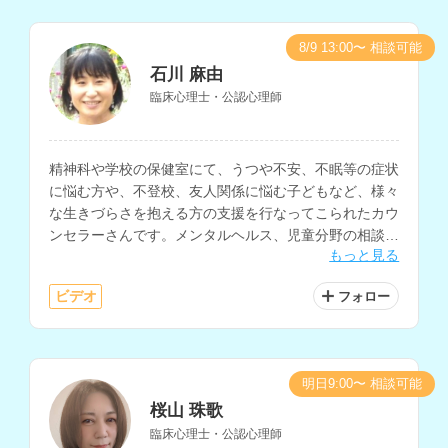
8/9 13:00〜 相談可能
石川 麻由
臨床心理士・公認心理師
精神科や学校の保健室にて、うつや不安、不眠等の症状
に悩む方や、不登校、友人関係に悩む子どもなど、様々
な生きづらさを抱える方の支援を行なってこられたカウ
ンセラーさんです。メンタルヘルス、児童分野の相談を
もっと見る
得意とされています。
ビデオ
フォロー
明日9:00〜 相談可能
桜山 珠歌
臨床心理士・公認心理師