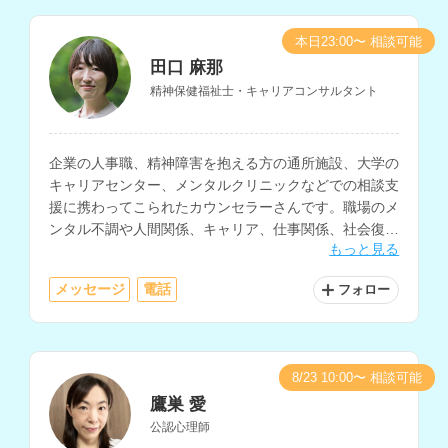
本日23:00〜 相談可能
田口 麻那
精神保健福祉士・キャリアコンサルタント
企業の人事職、精神障害を抱える方の通所施設、大学の
キャリアセンター、メンタルクリニックなどでの相談支
援に携わってこられたカウンセラーさんです。職場のメ
ンタル不調や人間関係、キャリア、仕事関係、社会復
もっと見る
帰、自己否定感や生きづらさの相談等に対応されていま
す。
メッセージ
電話
フォロー
8/23 10:00〜 相談可能
鷹巣 愛
公認心理師