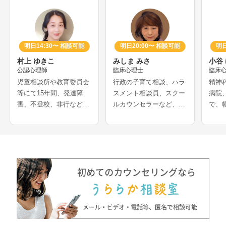
明日14:30〜 相談可能
明日20:00〜 相談可能
明日
村上 ゆきこ
みしま みさ
小谷
公認心理師
臨床心理士
臨床
児童相談所や教育委員会
行政の子育て相談、ハラ
精神
等にて15年間、発達障
スメント相談員、スクー
病院
害、不登校、非行などの
ルカウンセラーなど、長
で、
相談を多く経験されてき
年心理士として活動をさ
を受
たカウンセラーさんで
れてきたカウンセラーさ
ーさ
す。医療機関での妊娠葛
んです。アダルトチルド
での
藤相談や、離婚等の家族
レンや、愛着などの母娘
に関
問題解決の経験をお持ち
問題、発達障害の悩みな
れ、
で、夫婦問題、DV、HS
どを得意とされています
の支