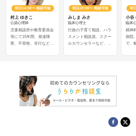
明日14:30〜 相談可能
明日20:00〜 相談可能
明日
村上 ゆきこ
みしま みさ
小谷
公認心理師
臨床心理士
臨床
児童相談所や教育委員会
行政の子育て相談、ハラ
精神
等にて15年間、発達障
スメント相談員、スクー
病院
害、不登校、非行などの
ルカウンセラーなど、長
で、
相談を多く経験されてき
年心理士として活動をさ
を受
たカウンセラーさんで
れてきたカウンセラーさ
ーさ
す。医療機関での妊娠葛
んです。アダルトチルド
での
藤相談や、離婚等の家族
レンや、愛着などの母娘
に関
問題解決の経験をお持ち
問題、発達障害の悩みな
れ、
で、夫婦問題、DV、HS
どを得意とされています
の支