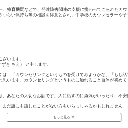
ター、療育機関などで、発達障害関連の支援に携わってこられたカ
うつらい気持ち等の相談を得意とされ、中学校のカウンセラーや子
ございます。
すずき ちえ） と申します。
くは、「カウンセリングというものを受けてみようかな」「もし話
と思います。カウンセリングというものに触れること自体が初めて
は、あなたの大切なお話です。人に話すのに勇気がいったり、不安
、まだ誰にも話したことがない方もいらっしゃるかもしれません。
、何か決めつけるような言い方をされたり、一方的に正論らしきも
るかもしれません。
もっと見る
いものです。様々な角度から状況を見つめ直したり、試行錯誤を繰