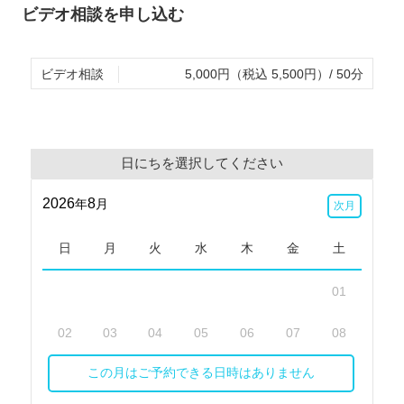
なたのお話を邪魔することなく聞かせていただきます。あなたが私
ビデオ相談を申し込む
せん。ですので、どんなことでも安心してお話しなさってください
こういうことかなと思ったのですが、私の理解はあなたの思いとず
ビデオ相談
5,000円（税込 5,500円）/ 50分
。これは、私があなたのことを適切に理解するための質問です。一
共同作業を正しく進めるために、是非遠慮なく、「そうじゃなくて
なかなか簡単には消えません。もしあなたが望んでくださるなら、
日にちを選択してください
思うこと、ちょっとした愚痴、少し重たい話、どんなことでも結構
2026
8
年
月
次月
いてご相談をなさりたい方で、発達検査や知能検査の結果をお持ち
日
月
火
水
木
金
土
能です。その場合、お子様の様子やお困りごとを聞かせていただく
だく回の【合計２回】のカウンセリングが必要になります。あらか
01
は、カウンセリングを受けてもよいかどうかあらかじめ主治医の許
を大きく混乱させることがないようにするために必要なことです。
02
03
04
05
06
07
08
す。カウンセリングの内容があなたの許可なく主治医に伝わるとい
公認心理師法第42条２項）
この月はご予約できる日時はありません
09
10
11
12
13
14
15
いった場合、カメラをオフにして相談を行うことも可能です。