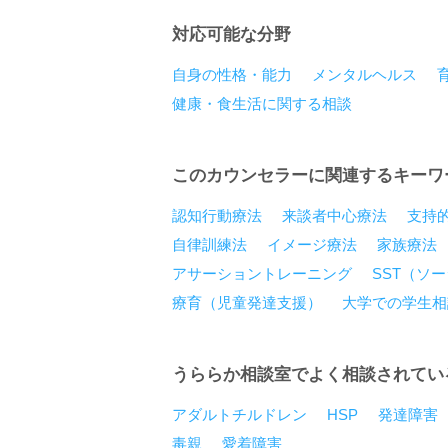
対応可能な分野
自身の性格・能力
メンタルヘルス
健康・食生活に関する相談
このカウンセラーに関連するキーワ
認知行動療法
来談者中心療法
支持
自律訓練法
イメージ療法
家族療法
アサーショントレーニング
SST（ソ
療育（児童発達支援）
大学での学生相
うららか相談室でよく相談されてい
アダルトチルドレン
HSP
発達障害
毒親
愛着障害