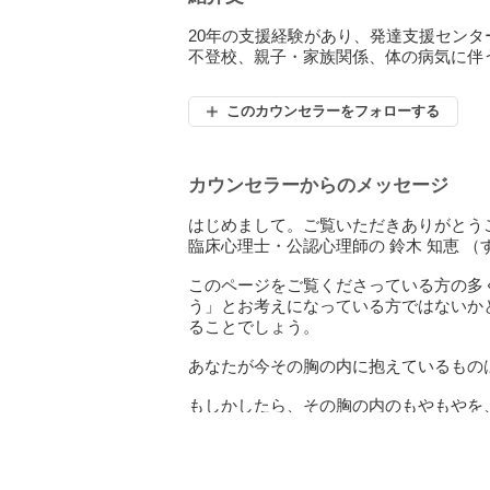
20年の支援経験があり、発達支援セン
不登校、親子・家族関係、体の病気に伴
このカウンセラーをフォローする
カウンセラーからのメッセージ
はじめまして。ご覧いただきありがとう
臨床心理士・公認心理師の 鈴木 知恵 （
このページをご覧くださっている方の多
う」とお考えになっている方ではないか
ることでしょう。
あなたが今その胸の内に抱えているもの
もしかしたら、その胸の内のもやもやを
ど、なかなか理解してもらえなかったり
もやしてしまったという方もいらっしゃ
心の悩みは、なかなかすぐには解決しな