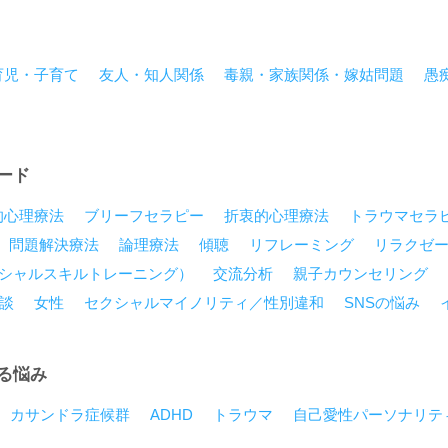
育児・子育て
友人・知人関係
毒親・家族関係・嫁姑問題
愚
ード
的心理療法
ブリーフセラピー
折衷的心理療法
トラウマセラ
問題解決療法
論理療法
傾聴
リフレーミング
リラクゼ
ーシャルスキルトレーニング）
交流分析
親子カウンセリング
談
女性
セクシャルマイノリティ／性別違和
SNSの悩み
る悩み
カサンドラ症候群
ADHD
トラウマ
自己愛性パーソナリテ