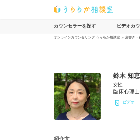
カウンセラーを探す
ビデオカ
オンラインカウンセリング うららか相談室
肩書き・
>
鈴木 知恵
女性
臨床心理士
ビデオ
紹介文