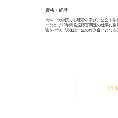
自身の置かれた環境に合った方法を見つ
感じることもあるでしょう。出口なんか
資格・経歴
そんな時、あなたに伴走し、共に考え、
大学、大学院で心理学を学び、公立中学
探し、もしもそれがうまくいかなかった
ーなどで12年間発達障害関連の仕事に
験を持つ。現在は一生の付き合いとなる
ここからは、私が皆さんのご相談を伺う
す。少し長い文章になりますが、ご興味
まず、私がカウンセリング場面で一番大
いって人の心が読めるわけではありませ
理解しているのが心の専門家である私た
ます。
あなたのことを一番よく知っているのは
いことは無理にお話いただかなくて結構
をさせていただきます。話すこと自体が
く知れば知るほど、あなたの気持ちの整
【う
人に相談するなんて恥ずかしい行為だ、
グは自分で自分を助けていくプロセスで
に、適切な人に相談ができるということ
う気持ちを大切にしてあげてください。