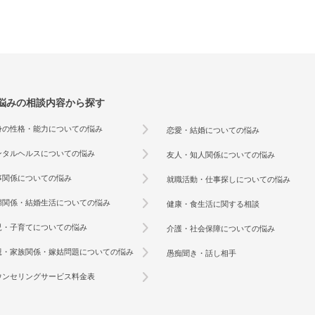
悩みの相談内容から探す
身の性格・能力についての悩み
恋愛・結婚についての悩み
ンタルヘルスについての悩み
友人・知人関係についての悩み
事関係についての悩み
就職活動・仕事探しについての悩み
婦関係・結婚生活についての悩み
健康・食生活に関する相談
児・子育てについての悩み
介護・社会保障についての悩み
親・家族関係・嫁姑問題についての悩み
愚痴聞き・話し相手
ウンセリングサービス料金表