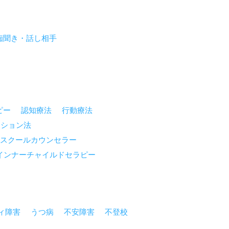
痴聞き・話し相手
ピー
認知療法
行動療法
ーション法
スクールカウンセラー
インナーチャイルドセラピー
ィ障害
うつ病
不安障害
不登校