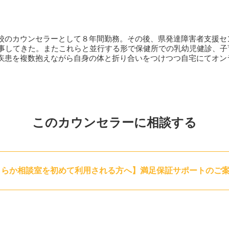
け出していく必要があります。お一人でこの作業をしていくのは、
ないのではないかと思えることもあるでしょう。
心理学の知識と経験をもとにご提案を差し上げ、あなたが「それな
校のカウンセラーとして８年間勤務。その後、県発達障害者支援セ
時にはまた別の方法を共に考えていく、それがカウンセラーとして
従事してきた。またこれらと並行する形で保健所での乳幼児健診、
疾患を複数抱えながら自身の体と折り合いをつけつつ自宅にてオン
時にどんなことに気を付けているのか、どんなことを大切にしてい
があれば、ぜひ最後までお読みになってみてください。
切にしていることは、相談者様のことをできるだけ深くよく知ろう
ん。「人の心は複雑で奥が深く、どんなに知ろうとしても理解しき
ちカウンセラーです。だからこそ、私たちは相談者様のお話をよく
このカウンセラーに相談する
あなたです。是非あなたのことを聞かせてください。うまく話す必
です。カウンセラーは話を聴くプロです。あなたが胸の内に抱えて
ご自分の気持ちを整理することに繋がるということはよくあること
理をお手伝いしたり、解決の糸口を見つけるお手伝いをしたりする
ららか相談室を初めて利用される方へ】満足保証サポートのご
自分のことは自分で解決するべきだ、とお考えの方もいらっしゃる
す。カウンセラーを利用しながら、あなた自身が、あなたの心に自
は、あなたに備わった大事な能力です。是非、今あなたの中に芽生
私もまた、そのあなたの勇気を大切に受け止めたいと思います。