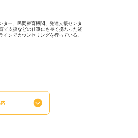
なかなか辛いことだと思います。孤独を
らやってみよう」と思えることを一緒に
ンター、民間療育機関、発達支援センタ
の私の役割だと思っています。
子育て支援などの仕事にも長く携わった経
ラインでカウンセリングを行っている。
るのかをお伝えしていきたいと思いま
とすることです。カウンセラーだからと
れるものではない。」ということをよく
聴き、少しでもよく理解しようと努力し
要はありません。もちろん、話したくな
いることを、話しやすいようにサポート
です。また私たちは、あなたのことをよ
ことがしやすくなります。
案内
かもしれません。ですが、カウンセリン
分で向き合っていくのです。必要な時
えつつある「相談してみようかな」とい