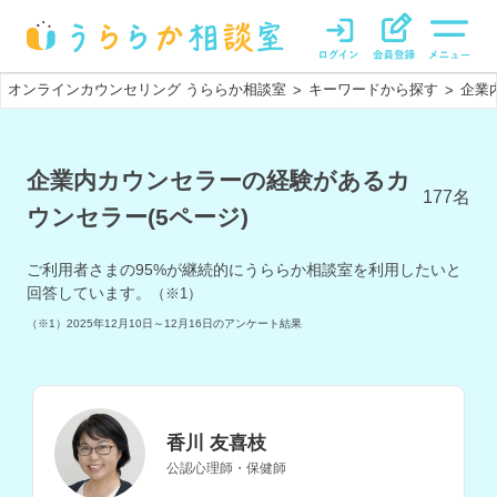
オンラインカウンセリング うららか相談室
キーワードから探す
企業
>
>
企業内カウンセラーの経験があるカ
177
名
ウンセラー(5ページ)
ご利用者さまの
95
%が継続的にうららか相談室を利用したいと
回答しています。
（※1）
（※1）
2025年12月10日～12月16日
のアンケート結果
香川 友喜枝
公認心理師・保健師