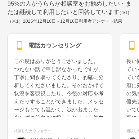
95
%の人がうららか相談室をお勧めしたい・ま
たは継続して利用したいと回答しています
(※1)
（※1）
2025年12月10日～12月16日
利用者アンケート結果
電話カウンセリング
この度はありがとうございました。
長い
つたない話で申し訳なかったですが、
てい
丁寧に聞き取ってくださり、的確に分
てい
析してくださいました。そのおかげで
府に
状況を客観視したり、今後の対応を考
の気
えたりすることができました。メッセ
優先
ージもとても温かく、涙が出ました。
いて
少しずつ前向きに捉えられるよう努力
事に
していきたいと思います。また機会が
うに
相談したカウンセラー
相談し
あれば、再度お話を聞いていただける
を切