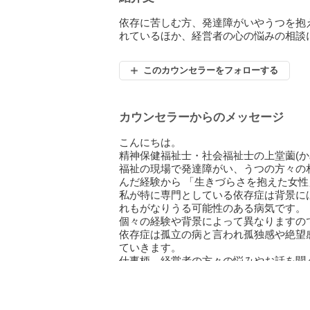
依存に苦しむ方、発達障がいやうつを抱
れているほか、経営者の心の悩みの相談
このカウンセラーをフォローする
カウンセラーからのメッセージ
こんにちは。
精神保健福祉士・社会福祉士の上堂薗(か
福祉の現場で発達障がい、うつの方々の
んだ経験から 「生きづらさを抱えた女
私が特に専門としている依存症は背景に
れもがなりうる可能性のある病気です。
個々の経験や背景によって異なりますの
依存症は孤立の病と言われ孤独感や絶望
ていきます。
仕事柄、経営者の方々の悩みやお話を聞
子育て中の方やご家族の介護をされてい
っと身近に感じていただけたらと思って
※ビデオ相談でお顔を見られたくない場