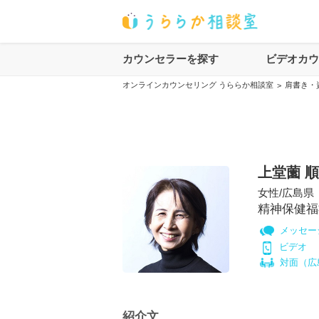
カウンセラーを探す
ビデオカ
オンラインカウンセリング うららか相談室
肩書き・
>
上堂薗 
女性
/
広島県
精神保健福
メッセー
ビデオ
対面（
広
紹介文