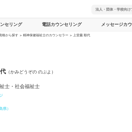
法人・団体・学校向け
ウンセリング
電話カウンセリング
メッセージカウ
資格から探す
精神保健福祉士のカウンセラー
上堂薗 順代
>
>
順代
（
かみどうぞの のぶよ
）
祉士・社会福祉士
ジ
島県
）