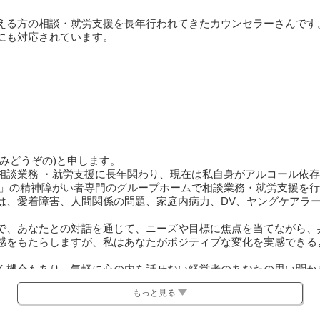
える方の相談・就労支援を長年行われてきたカウンセラーさんです
にも対応されています。
みどうぞの)と申します。
相談業務 ・就労支援に長年関わり、現在は私自身がアルコール依存
性」の精神障がい者専門のグループホームで相談業務・就労支援を
は、愛着障害、人間関係の問題、家庭内病力、DV、ヤングケアラ
で、あなたとの対話を通じて、ニーズや目標に焦点を当てながら、
感をもたらしますが、私はあなたがポジティブな変化を実感できる
く機会もあり、気軽に心の内を話せない経営者のあなたの思い聞か
る方、遠慮なさらず、話しやすい場所、タイミングでお話しくださ
もっと見る
おります。
合、カメラをオフにして相談を行うことも可能です。