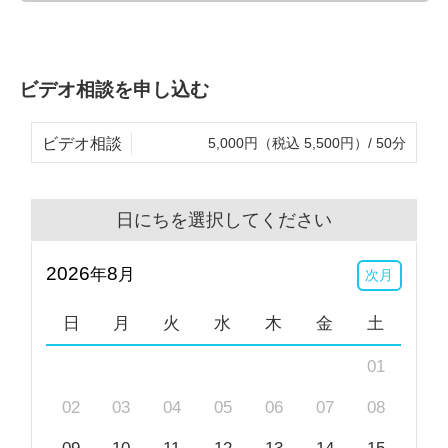
く)
・夫婦に関する悩み
・対人関係の悩みにアサーションを使う方法
ビデオ相談を申し込む
・基本にはストレングスモデルを利用し、あなたの強
みについて一緒に探していきます
ビデオ相談
5,000円（税込 5,500円）/ 50分
私にできないこと
・EMDR、SEなどのトラウマ治療(知見についてお伝
日にちを選択してください
えはできますが、実際の治療は行えません)
・病名の診断
2026
8
年
月
次月
・心理検査
・特定の医師、病院、薬の斡旋
日
月
火
水
木
金
土
・精神科の主治医がいる場合、主治医にカウンセリン
01
グを受ける旨を先に相談されることをおすすめしま
す。
02
03
04
05
06
07
08