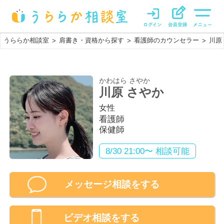
うららか相談室
肩書き・資格から探す
看護師のカウンセラー
川原
>
>
>
かわはら さやか
川原 さやか
女性
看護師
保健師
8/30 21:00〜 相談可能
メッセージ相談をする
ビデオ相談
をする