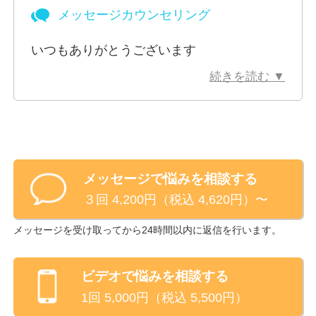
どんなお話も、大切なあなたの人生の一部です。
メッセージカウンセリング
また、私は過去に急性期病院で周術期看護、がん看
いつもありがとうございます
護、終末期の看護にも関わっておりましたので、身体
続きを読む ▼
に関するお悩みも受け付けております。
私に分かる範囲で真剣に向き合わせていただきます。
私にできるカウンセリングは以下です。
・上記に記載したような精神疾患をお持ちの方に、そ
メッセージで悩みを相談する
れぞれ病状に合わせた対処法を共に考える
３回 4,200円（税込 4,620円）〜
・精神疾患を患った後に利用できる福祉サービスの情
報提供
メッセージを受け取ってから24時間以内に返信を行います。
・身体面での病気の不安について共に考える
(特に、消化器系の疾患にまつわる手術、化学療法、
ビデオ
で悩みを相談する
緩和ケアに関する不安、糖尿病について)
1回
5,000
円（税込
5,500
円）
・認知行動療法を利用したセッション(暴露療法は除