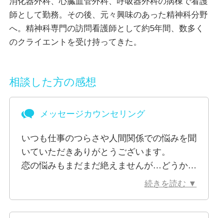
消化器外科、心臓血管外科、呼吸器外科の病棟で看護
「話したらスッキリした」
師として勤務。その後、元々興味のあった精神科分野
「頭の中が整理された感じがする」
へ。精神科専門の訪問看護師として約5年間、数多く
「イライラがおさまりました」
のクライエントを受け持ってきた。
など話してくださいます。
退院直後の表情から、みるみるその人らしい表情を取
り戻していく過程を何人も見てまいりました。
相談した方の感想
こうして、定期的に心のメンテナンスを行なっていく
事は、メンタルヘルスの予防になると感じています。
メッセージカウンセリング
うつ病、双極性障害、統合失調症、境界性パーソナリ
ティ障害、複雑性PTSD、強迫性障害、発達障害
いつも仕事のつらさや人間関係での悩みを聞
(ASD、ADHD)、パニック障害、各種依存症など、
いていただきありがとうございます。
様々な症状をお持ちの方も、回復のきっかけは
恋の悩みもまだまだ絶えませんが…どうかよ
「誰かに相談する事」から始まっています。
ろしくお願いいたします。
続きを読む ▼
こんな事くらいで人に話して良いのかな？
そう思った時こそ、第三者に話してみてくださいね。