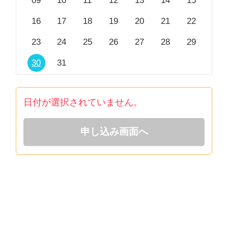
09
10
11
12
13
14
15
カウンセリングには魔法のように全ての問題を解決す
る力はありませんが、
16
17
18
19
20
21
22
「安全な場での対話」
23
24
25
26
27
28
29
には癒しの力があると、信じています。
30
31
あなたに誠実に向き合わせていただきます。
まずは、お気軽にご相談ください。
日付が選択されていません。
お話しできることを楽しみにしております。
申し込み画面へ
※ビデオカウンセリングをご希望の方は、無理に顔出
しをしなくても大丈夫です。
※性にまつわるご相談の場合、男性の方からのご相談
はメッセージのみ受け付けさせていただきます。ご了
承ください。