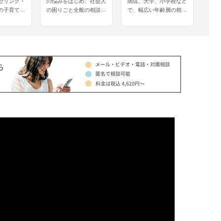
セリング・
の悩みをはじめ、社会人
病院、大学、小学校など
スメ
の子育て支
の困りごと全般の相談を
で、幅広い年齢層の相談
ルカ
年間小学校の
受けられてきたカウンセ
を受けてきたカウンセラ
年心
に携わって
ラーさんです。認知行動
ーさんです。会社や学校
れて
ンセラーさ
療法を専門とされ、社交
でのストレス、家族関係
んで
、不登校、
不安、うつ、強迫症、パ
に関する相談を得意とさ
レン
夫婦・家
ニック症などの相談も得
れ、発達に特性のある方
問題
、性格、恋
意とされています。
の支援も多く行われてい
どを