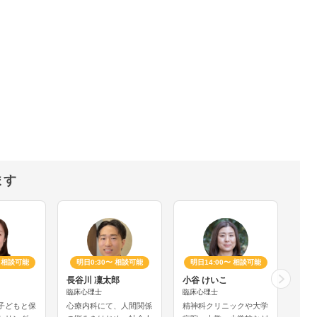
ます
〜 相談可能
明日0:30〜 相談可能
明日14:00〜 相談可能
明
長谷川 凜太郎
小谷 けいこ
みし
臨床心理士
臨床心理士
臨床
子どもと保
心療内科にて、人間関係
精神科クリニックや大学
行政