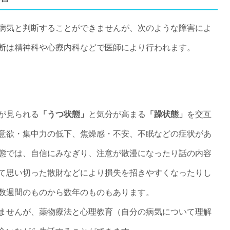
病気と判断することができませんが、次のような障害によ
断は精神科や心療内科などで医師により行われます。
が見られる
「うつ状態」
と気分が高まる
「躁状態」
を交互
意欲・集中力の低下、焦燥感・不安、不眠などの症状があ
態では、自信にみなぎり、注意が散漫になったり話の内容
て思い切った散財などにより損失を招きやすくなったりし
数週間のものから数年のものもあります。
ませんが、薬物療法と心理教育（自分の病気について理解