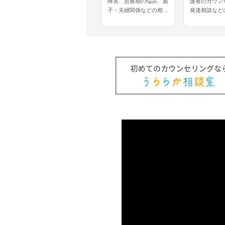
障害、思春期の悩み、親
護者のカウン
子・夫婦関係などの相談
発達相談など
に対応されているカウン
援や、約10
セラーさんです。児童福
特別支援教育
祉施設や小・中学校での
こられたカウ
勤務経験をお持ちで、認
んです。育児
知行動療法を用いたサポ
引きこもり、
ートにも対応されていま
族・友人関係