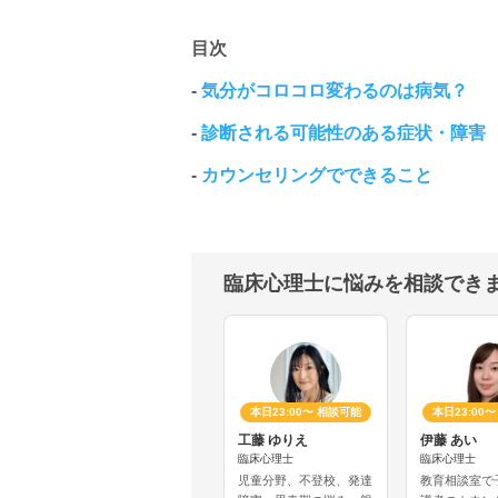
目次
-
気分がコロコロ変わるのは病気？
-
診断される可能性のある症状・障害
-
カウンセリングでできること
臨床心理士に悩みを相談でき
本日23:00〜 相談可能
本日23:00
工藤 ゆりえ
伊藤 あい
臨床心理士
臨床心理士
児童分野、不登校、発達
教育相談室で