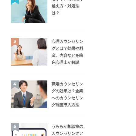
ント相談員、スクー
のカウンセリング経験が
に関する相談などを得意
越え方・対処法
ウンセラーなど、長
あり、依存症や発達障
とされているカウンセラ
理士として活動をさ
害、認知症など多くの相
ーさんです。小学校や高
は？
きたカウンセラーさ
談に対応されてきたカウ
校のスクールカウンセラ
す。アダルトチルド
ンセラーさんです。対人
ーとして、人間関係やア
や、愛着などの母娘
関係や家族関係、摂食障
イデンティティの悩みな
、発達障害の悩みな
害、アンガーマネジメン
どに関して、子どもや保
得意とされています
ト、不登校など、幅広い
護者に寄り添ってこられ
心理カウンセリン
相
グとは？効果や料
金、内容などを臨
床心理士が解説
職場カウンセリン
グの効果は？企業
へのカウンセリン
グ制度導入方法
うららか相談室の
カウンセリングア