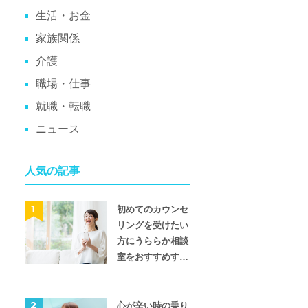
生活・お金
家族関係
介護
職場・仕事
就職・転職
ニュース
人気の記事
初めてのカウンセ
リングを受けたい
方にうららか相談
日15:30〜 相談可能
明日22:00〜 相談可能
明日10:00〜 相談可能
室をおすすめする
ま みさ
橋本 章吾
７つの理由
加藤 明日花
心理士
臨床心理士
臨床心理士
の子育て相談、ハラ
精神科・心療内科で６年
家庭の悩みや自身の性格
心が辛い時の乗り