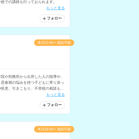
学校での講師も行っておられます。
もっと見る
フォロー
本日21:00〜 相談可能
年院や刑務所から出所した人の指導や、
、思春期の悩みを持つ子どもに寄り添っ
神疾患、引きこもり、不登校の相談も得
ービスの心理士としても活動されていま
もっと見る
フォロー
本日19:00〜 相談可能