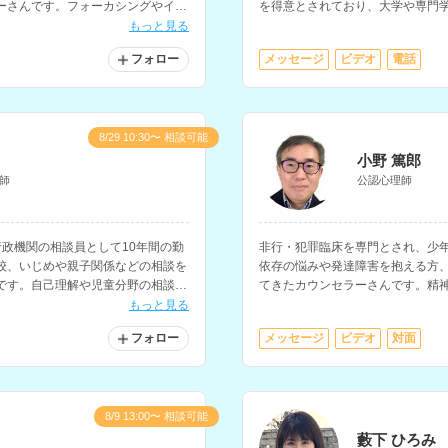
ーさんです。フォーカシングやイメ
を得意とされており、大学や専門
、トラウマに特化した技法などにも
もっと見る
フォロー
メッセージ
ビデオ
電話
8/29 10:30〜 相談可能
小野 篤郎
師
公認心理師
政機関の相談員として10年間の勤
非行・犯罪臨床を専門とされ、少
校、いじめや親子関係などの相談を
依存の悩みや発達障害を抱える方
です。自己理解や児童分野の相談も
てきたカウンセラーさんです。精
意とされており、放課後等デイサ
もっと見る
す。
フォロー
メッセージ
ビデオ
対面
8/9 13:00〜 相談可能
藪下 ひろみ