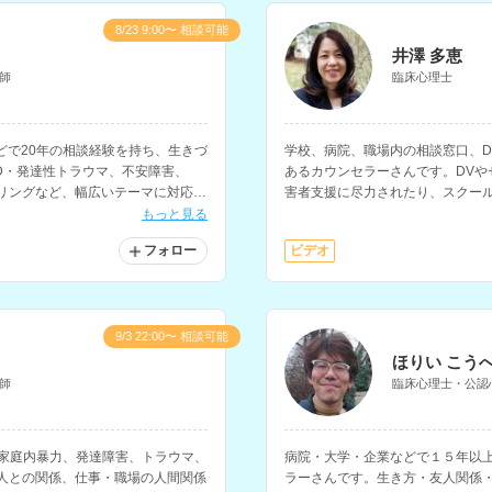
8/23 9:00〜 相談可能
井澤 多恵
師
臨床心理士
どで20年の相談経験を持ち、生きづ
学校、病院、職場内の相談窓口、D
D・発達性トラウマ、不安障害、
あるカウンセラーさんです。DVや
セリングなど、幅広いテーマに対応さ
害者支援に尽力されたり、スクー
の専門的技法を統合し、一人ひとり
校、引きこもり等の相談や、心身
もっと見る
います。
セリングを行なってきた経験もお
フォロー
ビデオ
9/3 22:00〜 相談可能
ほりい こう
師
臨床心理士・公認
、家庭内暴力、発達障害、トラウマ、
病院・大学・企業などで１５年以
恋人との関係、仕事・職場の人間関係
ラーさんです。生き方・友人関係