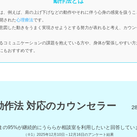
動作法とは
は、例えば、肩の上げ下げなどの動作やそれに伴う心身の感覚を扱うこ
開された
心理療法
です。
意図した動きをうまく実現させようとする努力が表れると考え、カウン
るコミュニケーションの課題を抱えている方や、身体が緊張しやすい方
にもおすすめです。
動作法 対応のカウンセラー
2
まの
95
%が継続的にうららか相談室を利用したいと回答してい
（※1）
2025年12月10日～12月16日
のアンケート結果