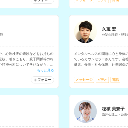
フォロー
メッセージ
ビデオ
対面
久宝 宏
師
公認心理師・理学
や、心理検査の経験などをお持ちの
メンタルヘルスの問題に心と身体
登校、引きこもり、親子関係等の相
ているカウンセラーさんです。会
や精神分析について学びながら、オ
健康、介護・社会保障、仕事関係
おられます。
もっと見る
フォロー
メッセージ
ビデオ
電話
穂積 美奈子
臨床心理士・公認