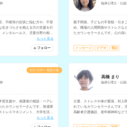
師
臨床心理士・公認
安、不眠等の症状に悩む方や、不登
親子関係、子どもの不登校・引き
な生きづらさを抱える方の支援を行
め、職場の人間関係やストレスな
。メンタルヘルス、児童分野の相談
たカウンセラーさんです。心の深
どの手法に対応されています。
もっと見る
フォロー
メッセージ
ビデオ
電話
8/12 0:00〜 相談可能
高橋 まり
師
臨床心理士・公認
学習支援や、保護者の相談・ペアレ
介護、ストレスや体の緊張、対人
れたカウンセラーさんです。発達障
れているカウンセラーさんです。
ストレスマネジメント、大学生活の
高齢者介護施設、老年精神科など
グを行われています。
もっと見る