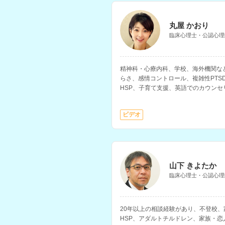
丸屋 かおり
臨床心理士・公認心理
精神科・心療内科、学校、海外機関な
らさ、感情コントロール、複雑性PTS
HSP、子育て支援、英語でのカウン
れているカウンセラーさんです。複数
に合わせた丁寧なサポートを行われて
ビデオ
山下 きよたか
臨床心理士・公認心理
20年以上の相談経験があり、不登校
HSP、アダルトチルドレン、家族・