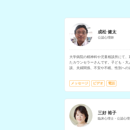
成松 健太
公認心理師
大学病院の精神科や児童相談所にて、
たカウンセラーさんです。子ども・大
談、夫婦関係、不安や不眠、性別への
れています。
メッセージ
ビデオ
電話
三好 裕子
臨床心理士・公認心理