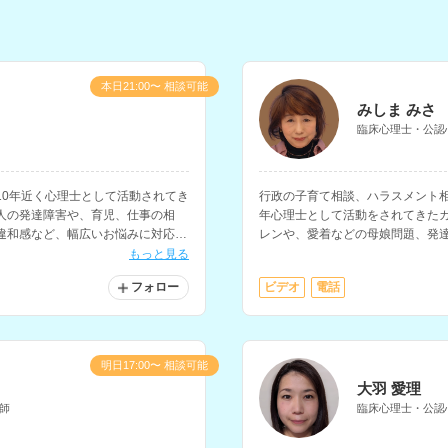
本日21:00〜 相談可能
みしま みさ
臨床心理士・公認
10年近く心理士として活動されてき
行政の子育て相談、ハラスメント
人の発達障害や、育児、仕事の相
年心理士として活動をされてきた
違和感など、幅広いお悩みに対応さ
レンや、愛着などの母娘問題、発
す。講師経験もお持ちで心理学に
もっと見る
する相談が可能です。
フォロー
ビデオ
電話
明日17:00〜 相談可能
大羽 愛理
師
臨床心理士・公認