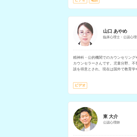
ビデオ
電話
山口 あやめ
臨床心理士・公認心理
精神科・公的機関でのカウンセリング
カウンセラーさんです。児童分野、不
談を得意とされ、現在は国外で教育学
ンラインでカウンセリングを行なって
ビデオ
東 大介
公認心理師