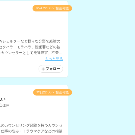
8/24 22:00〜 相談可能
Vシェルターなど様々な分野で経験の
セクハラ・モラハラ、性犯罪などの被
ルカウンセラーとして発達障害、不登
症を抱える子どもとその家族へのカウン
もっと見る
持ちです。
フォロー
本日22:00〜 相談可能
へい
心理師
上のカウンセリング経験を持つカウンセ
・仕事の悩み・トラウマケアなどの相談