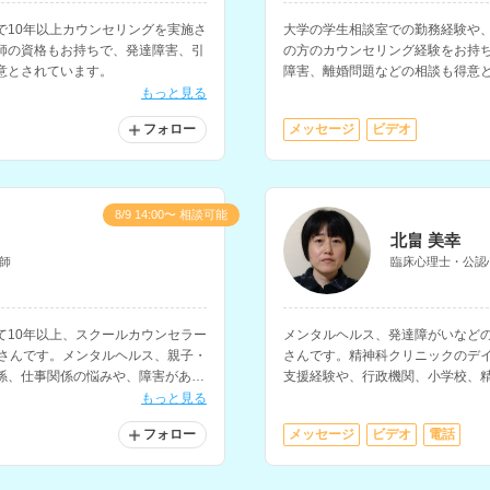
で10年以上カウンセリングを実施さ
大学の学生相談室での勤務経験や
師の資格もお持ちで、発達障害、引
の方のカウンセリング経験をお持
意とされています。
障害、離婚問題などの相談も得意
もっと見る
フォロー
メッセージ
ビデオ
8/9 14:00〜 相談可能
北畠 美幸
師
臨床心理士・公認
て10年以上、スクールカウンセラー
メンタルヘルス、発達障がいなど
ーさんです。メンタルヘルス、親子・
さんです。精神科クリニックのデ
係、仕事関係の悩みや、障害がある
支援経験や、行政機関、小学校、
ループホームでの介護などの支援
もっと見る
フォロー
メッセージ
ビデオ
電話