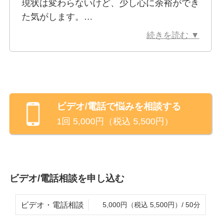
現状は変わらないけど、少し心に余裕ができ
た。私の場合は、心理学を学び進んでいくと気づいて
た気がします。
いきました。学んでいく中で、仲間に話して理解して
自分のために、これからも利用していきたい
もらって、自分に疑問を持つことができました。誰か
続きを読む ▼
と思いました。ありがとうございました。
に話し、一緒に思い悩んで考えるだけで、少しはここ
ろが安心するのではなかろうか、と考えます。
私の好きな神田橋條治先生（精神科医）の著書の中
で、ある生徒さんと先生とのやりとりでこう言ってい
ビデオ/電話
で悩みを相談する
ます。「『修学旅行に行けません』と言っていた子が
1回
5,000
円（税込
5,500
円）
『修学旅行に行きません』と拒否（自己主張）が「で
きた」からいいんだ」と。その生徒さんは“〇〇ねば
ならない”といった考えに捕らわれ、無理なことをや
ろうとしている感覚だったかもしれません。もしそう
ビデオ/電話相談を申し込む
であれば、無理して頑張ろうとせず、一つそうやって
主張ができてOK。しかもそれがもし私だったら、効
ビデオ・電話相談
5,000円（税込 5,500円）/ 50分
率よく省エネできていて、自分で選択して生きている