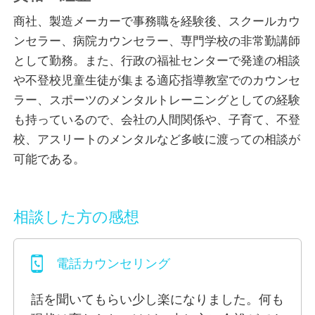
悩み、学生は恋愛や家族・就職のことなどの領域でお
商社、製造メーカーで事務職を経験後、スクールカウ
待ちしております。
ンセラー、病院カウンセラー、専門学校の非常勤講師
として勤務。また、行政の福祉センターで発達の相談
カウンセリングって無理に話さなければならない、と
や不登校児童生徒が集まる適応指導教室でのカウンセ
いうわけではないです。『相談してくる』『ちょっと
ラー、スポーツのメンタルトレーニングとしての経験
話してくる』ぐらい、気兼ねなくご相談いただきた
も持っているので、会社の人間関係や、子育て、不登
い、と思っています。現に、“カウンセリング”と聞い
校、アスリートのメンタルなど多岐に渡っての相談が
て、『それだったら行かない』『結構です』という方
可能である。
もいらっしゃいます。誰かに話してみる、昔で言う近
所のおばさんに悩みを打ち明けてみる、という感覚で
ご相談に来られませんか？
相談した方の感想
実は、私は社会人の時期、子育ての時期、話せる人が
電話カウンセリング
おらず、本当に一人で悩み、もがき苦しみ、体を壊し
たことがありました。『～ねばならない』という気持
話を聞いてもらい少し楽になりました。何も
ちを強く持っていて、それに疑問を持ちませんでし