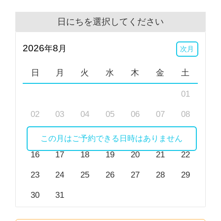
感じがするな！と考える、非常に大好きな場面です。
日にちを選択してください
あたなと一緒に思い、考えることができれば、と願っ
2026
8
ております。
年
月
次月
日
月
火
水
木
金
土
＜カウンセリングの内容について＞
・カウンセリングでは、初回にて“このことを相談し
01
たい”といった内容と、現在のご状況や過去（家族歴
02
03
04
05
06
07
08
や生育歴などご自身のこと）をお伺いすることがあり
ますので、あらかじめご了承ください。
09
10
11
12
13
14
15
この月はご予約できる日時はありません
・ビデオカウンセリングにおいてはお顔出しにご抵抗
16
17
18
19
20
21
22
がある方は、カメラＯＦＦにしていただいても構いま
せん。
23
24
25
26
27
28
29
・精神科・心療内科などにご通院の方は、「医師の指
30
31
示」が必要となります。主治医の先生にカウンセリン
グを受ける旨をご相談・ご了承をいただきますようお