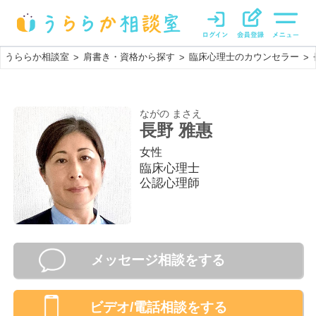
うららか相談室
肩書き・資格から探す
臨床心理士のカウンセラー
>
>
>
ながの まさえ
長野 雅惠
女性
臨床心理士
公認心理師
メッセージ相談をする
ビデオ/電話相談
をする