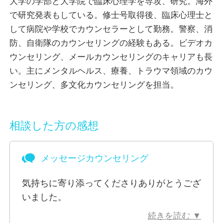
大学の学部と大学院で臨床心理学を専攻、研究。海外
伴走します。
で研究発表もしている。修士号取得後、臨床心理士と
して病院や学校でカウンセラーとして勤務。警察、消
海外の最先端のサイコセラピーの修行を積み、トラウ
防、自衛隊のカウンセリングの経験もある。ビデオカ
マに配慮した身体アプローチなど北米の専門的なトラ
ウンセリング、メールカウンセリングのキャリアも長
ウマカウンセリングを実践しています。
い。主にメンタルヘルス、療養、トラウマ領域のカウ
ハラスメントやいじめ問題、DV、介護問題、被害、
ンセリング、多文化カウンセリングを担当。
災害など心の安全を脅かす体験やトラウマの問題から
の回復など数多くのセッションを実践しています。
多文化、留学、多様性、人種問題に関するカウンセリ
相談した方の感想
ングもお受けしています。
メッセージカウンセリング
自衛隊や警察官、消防など社会貢献をされている方の
カウンセリングをさせて頂いた経験があります。ぜ
気持ちに寄り添ってくださりありがとうござ
ひ、お声がけください。
いました。
続きを読む ▼