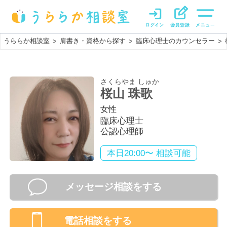
うららか相談室
肩書き・資格から探す
臨床心理士のカウンセラー
>
>
>
さくらやま しゅか
桜山 珠歌
女性
臨床心理士
公認心理師
本日20:00〜 相談可能
メッセージ相談をする
電話相談
をする