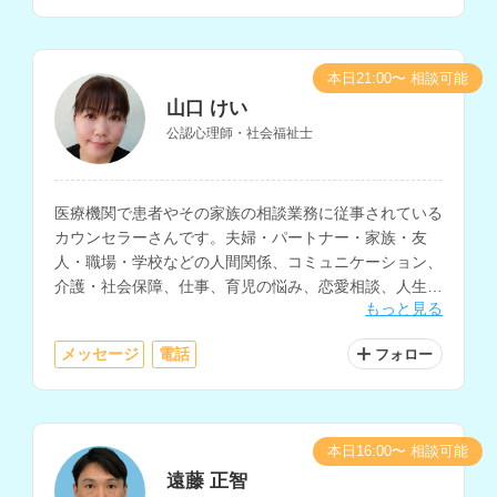
本日21:00〜 相談可能
山口 けい
公認心理師・社会福祉士
医療機関で患者やその家族の相談業務に従事されている
カウンセラーさんです。夫婦・パートナー・家族・友
人・職場・学校などの人間関係、コミュニケーション、
介護・社会保障、仕事、育児の悩み、恋愛相談、人生相
もっと見る
談など、様々な相談内容に対応されています。
メッセージ
電話
フォロー
本日16:00〜 相談可能
遠藤 正智