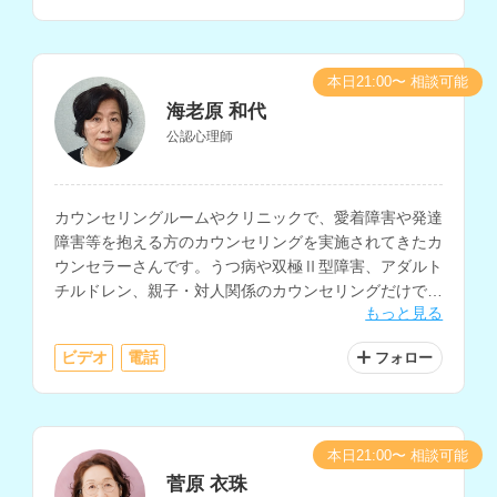
本日21:00〜 相談可能
海老原 和代
公認心理師
カウンセリングルームやクリニックで、愛着障害や発達
障害等を抱える方のカウンセリングを実施されてきたカ
ウンセラーさんです。うつ病や双極Ⅱ型障害、アダルト
チルドレン、親子・対人関係のカウンセリングだけでな
もっと見る
く、小中学校で10年以上の教育相談経験をお持ちで、
不登校や引きこもり、子育ての相談も多く経験されてい
ビデオ
電話
フォロー
ます。
本日21:00〜 相談可能
菅原 衣珠