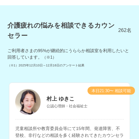
介護疲れの悩みを相談できるカウン
262
名
セラー
ご利用者さまの
95
%が継続的にうららか相談室を利用したいと
回答しています。
（※1）
（※1）
2025年12月10日～12月16日
のアンケート結果
本日21:30〜 相談可能
村上 ゆきこ
公認心理師・社会福祉士
児童相談所や教育委員会等にて15年間、発達障害、不
登校、非行などの相談を多く経験されてきたカウンセラ