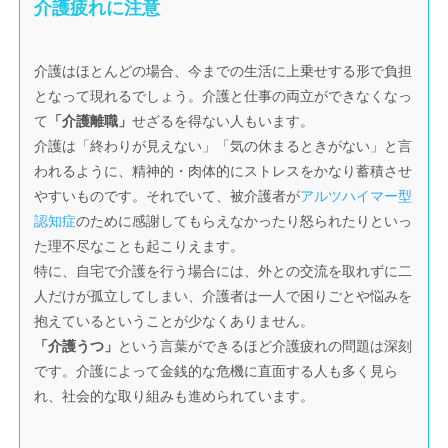
介護疲れに注意
介護はほとんどの場合、今までの生活に上乗せする形で負担
となって現れるでしょう。介護と仕事の両立ができなくなっ
て
「介護離職」
せざるを得ない人もいます。
介護は「終わりが見えない」「気の休まるときがない」と言
われるように、精神的・肉体的にストレスをかなり蓄積させ
やすいものです。それでいて、被介護者が
アルツハイマー型
認知症
のために感謝してもらえなかったり怒られたりといっ
た理不尽なことも起こりえます。
特に、自宅で介護を行う場合には、外との交流を取れずに二
人だけが孤立してしまい、介護者は一人で困りごとや悩みを
抱えているということが少なくありません。
「介護うつ」
という言葉ができるほど介護疲れの問題は深刻
です。介護によって金銭的な危機に直面する人も多く見ら
れ、社会的な取り組みも進められています。