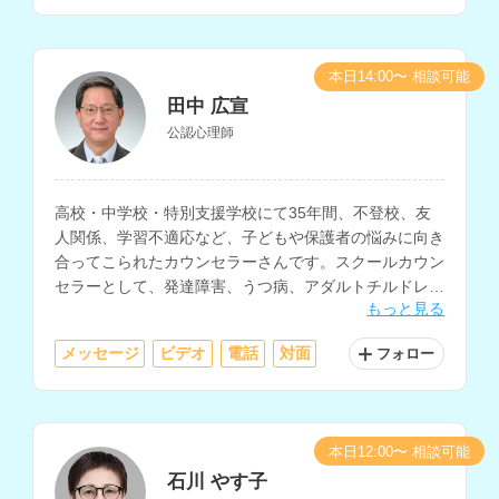
本日14:00〜 相談可能
田中 広宣
公認心理師
高校・中学校・特別支援学校にて35年間、不登校、友
人関係、学習不適応など、子どもや保護者の悩みに向き
合ってこられたカウンセラーさんです。スクールカウン
セラーとして、発達障害、うつ病、アダルトチルドレ
もっと見る
ン、人間関係不安、摂食障害、ゲーム依存等の相談にも
対応されています。
メッセージ
ビデオ
電話
対面
フォロー
本日12:00〜 相談可能
石川 やす子