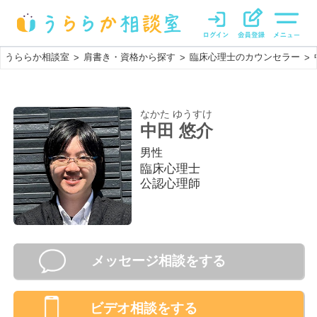
うららか相談室
肩書き・資格から探す
臨床心理士のカウンセラー
>
>
>
なかた ゆうすけ
中田 悠介
男性
臨床心理士
公認心理師
メッセージ相談をする
ビデオ相談
をする