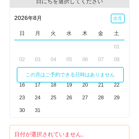
日にちを選択してください
どうぞ、お気軽にご利用いただけたらと思います。よ
2026
8
年
月
次月
ろしくお願いします。
日
月
火
水
木
金
土
なお、公認心理師法第42条第２項により、精神科・心
01
療内科に通院中の方のカウンセリングには「医師の指
示」が必要となります。そのため、現在通院中の方
02
03
04
05
06
07
08
は、ご予約の前に主治医にご相談いただきますようお
09
10
11
12
13
14
15
願いいたします。
この月はご予約できる日時はありません
16
17
18
19
20
21
22
※ビデオ相談にてお顔を表示したくない場合に関して
23
24
25
26
27
28
29
は、カメラ機能をオフにしていただくことも可能で
す。無理のない範囲でご利用ください。
30
31
日付が選択されていません。