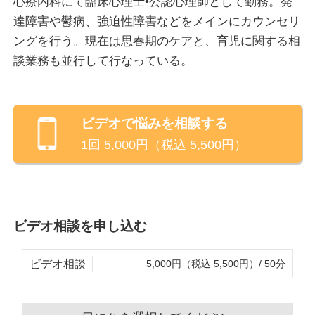
心療内科にて臨床心理士•公認心理師として勤務。発
達障害や鬱病、強迫性障害などをメインにカウンセリ
心理士としてクリニックで働く中でも上記のようなし
ングを行う。現在は思春期のケアと、育児に関する相
んどさを抱える方は多くいらっしゃいます。
談業務も並行して行なっている。
私のカウンセリングの中では「考えない」ではなく、
ネガティブな思考や不安が生起した時に、「どう行
動・対処するか」を一緒に考えていきたいと思いま
ビデオ
で悩みを相談する
す。
1回
5,000
円（税込
5,500
円）
また、私自身の経歴としましては、クリニックにて発
達障害やうつ病、不安神経症などのカウンセリングを
しつつ、子育てに関する相談やPMSの対処など関係
ビデオ相談を申し込む
機関と連携をしつつ広い範囲で関わらせていただいて
います。
ビデオ相談
5,000円（税込 5,500円）/ 50分
また、大きく困っているわけではないけど少し話をし
たいなど、目的が曖昧であっても問題ありません。一
緒に一つずつ考えていかせてください。