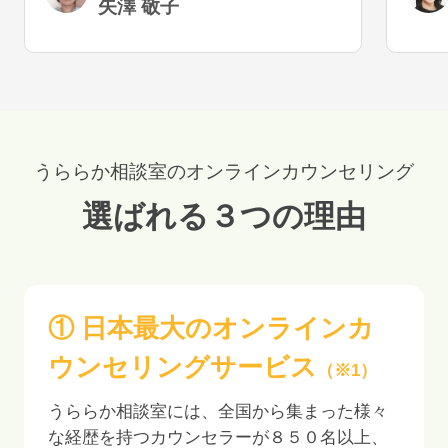
矢澤 敬子
うで
うららか相談室のオンラインカウンセリング
選ばれる３つの理由
① 日本最大のオンラインカ
ウンセリングサービス
（※1）
うららか相談室には、全国から集まった様々
な経歴を持つカウンセラーが
８５０
名以上、