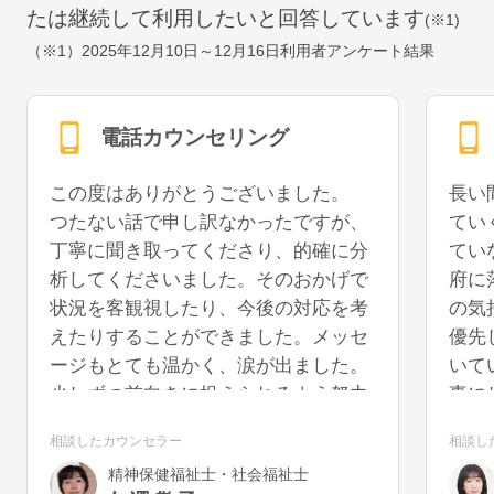
たは継続して利用したいと回答しています
(※1)
（※1）
2025年12月10日～12月16日
利用者アンケート結果
電話カウンセリング
この度はありがとうございました。
長い
つたない話で申し訳なかったですが、
てい
丁寧に聞き取ってくださり、的確に分
てい
析してくださいました。そのおかげで
府に
状況を客観視したり、今後の対応を考
の気
えたりすることができました。メッセ
優先
ージもとても温かく、涙が出ました。
いて
少しずつ前向きに捉えられるよう努力
事に
していきたいと思います。また機会が
うに
相談したカウンセラー
相談し
あれば、再度お話を聞いていただける
を切
精神保健福祉士・社会福祉士
と幸いです。
気が