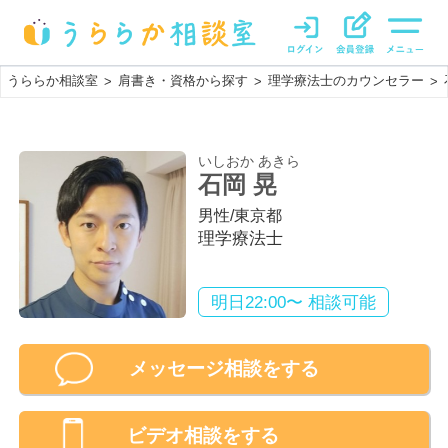
うららか相談室
肩書き・資格から探す
理学療法士のカウンセラー
>
>
>
いしおか あきら
石岡 晃
男性
/
東京都
理学療法士
明日22:00〜 相談可能
メッセージ相談をする
ビデオ相談
をする