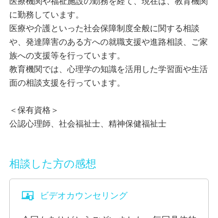
医療機関や福祉施設の勤務を経て、現在は、教育機関
に勤務しています。
また、プライベートでは二人の子どもがおり、子育て
医療や介護といった社会保障制度全般に関する相談
真最中です。長男には、軽度の自閉症があり、毎日試
や、発達障害のある方への就職支援や進路相談、ご家
行錯誤しながら関わっています。教育機関では、発達
族への支援等を行っています。
障害のある学生さんの対応もしております。
教育機関では、心理学の知識を活用した学習面や生活
心理面以外の社会保障制度も専門としております。
面の相談支援を行っています。
最後になりましたが、考え方一つで物事の見方が全く
＜保有資格＞
違ってみえます。
公認心理師、社会福祉士、精神保健福祉士
その為には、誰かの助けが必要な時期もあります。迷
惑を掛けてしまうからと思わずに、お気軽にご相談く
ださい。
相談した方の感想
そして、皆様が「自分らしい人生を活きる（生き
る）」ことができるように全力でお力になりたいと思
ビデオカウンセリング
います。