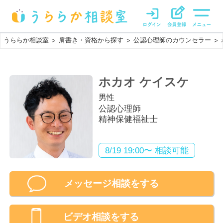
うららか相談室
肩書き・資格から探す
公認心理師のカウンセラー
>
>
>
ホカオ ケイスケ
男性
公認心理師
精神保健福祉士
8/19 19:00〜 相談可能
メッセージ相談をする
ビデオ相談
をする