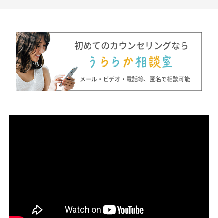
れてきたカウンセラーさ
生きづらさを抱える方の
セラ
んです。アダルトチルド
支援を行なっているカウ
祉施
レンや、愛着などの母娘
ンセラーさんです。相談
勤務
問題、発達障害の悩みな
者の悩みに応じて心理療
知行
どを得意とされています
法や精神療法などを取り
ート