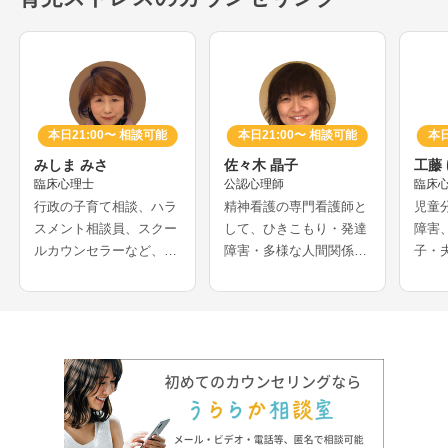
本日21:00〜 相談可能
本日21:00〜 相談可能
本日
みしま みさ
佐々木 晶子
工藤
臨床心理士
公認心理師
臨床
行政の子育て相談、ハラ
精神看護の専門看護師と
児童
スメント相談員、スクー
して、ひきこもり・発達
障害
ルカウンセラーなど、長
障害・多様な人間関係・
子・
年心理士として活動をさ
育児でお悩みの方など、
に対
れてきたカウンセラーさ
生きづらさを抱える方の
セラ
んです。アダルトチルド
支援を行なっているカウ
祉施
レンや、愛着などの母娘
ンセラーさんです。相談
勤務
問題、発達障害の悩みな
者の悩みに応じて心理療
知行
どを得意とされています
法や精神療法などを取り
ート