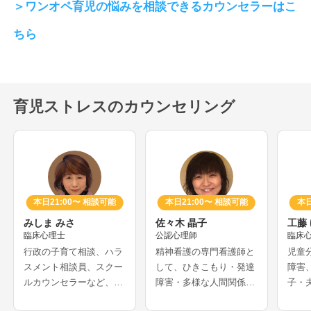
＞ワンオペ育児の悩みを相談できるカウンセラーはこ
ちら
育児ストレスのカウンセリング
本日21:00〜 相談可能
本日21:00〜 相談可能
本日
みしま みさ
佐々木 晶子
工藤
臨床心理士
公認心理師
臨床
行政の子育て相談、ハラ
精神看護の専門看護師と
児童
スメント相談員、スクー
して、ひきこもり・発達
障害
ルカウンセラーなど、長
障害・多様な人間関係・
子・
年心理士として活動をさ
育児でお悩みの方など、
に対