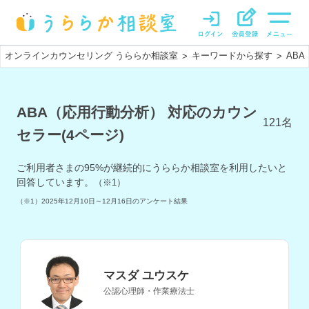
オンラインカウンセリング うららか相談室
キーワードから探す
AB
>
>
ABA（応用行動分析） 対応のカウン
121
名
セラー(4ページ)
ご利用者さまの
95
%が継続的にうららか相談室を利用したいと
回答しています。
（※1）
（※1）
2025年12月10日～12月16日
のアンケート結果
マスダ ユウスケ
公認心理師・作業療法士