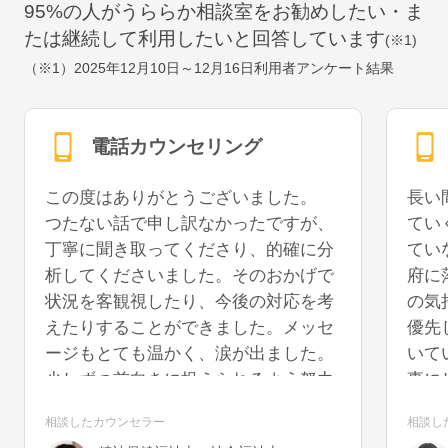
95
%の人がうららか相談室をお勧めしたい・ま
たは継続して利用したいと回答しています
(※1)
（※1）
2025年12月10日～12月16日
利用者アンケート結果
電話カウンセリング
この度はありがとうございました。
長い
つたない話で申し訳なかったですが、
てい
丁寧に聞き取ってくださり、的確に分
てい
析してくださいました。そのおかげで
府に
状況を客観視したり、今後の対応を考
の気
えたりすることができました。メッセ
優先
ージもとても温かく、涙が出ました。
いて
少しずつ前向きに捉えられるよう努力
事に
していきたいと思います。また機会が
うに
相談したカウンセラー
相談し
あれば、再度お話を聞いていただける
を切