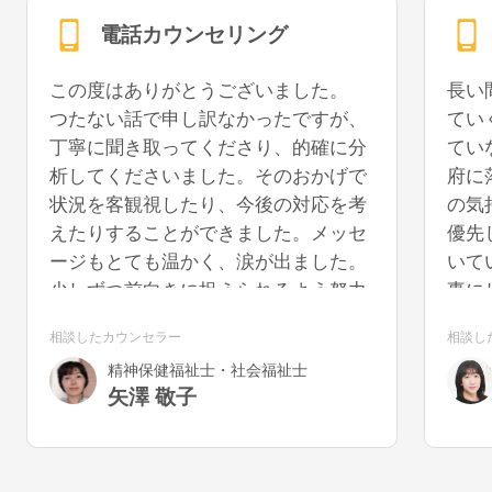
電話カウンセリング
この度はありがとうございました。
長い
つたない話で申し訳なかったですが、
てい
丁寧に聞き取ってくださり、的確に分
てい
析してくださいました。そのおかげで
府に
状況を客観視したり、今後の対応を考
の気
えたりすることができました。メッセ
優先
ージもとても温かく、涙が出ました。
いて
少しずつ前向きに捉えられるよう努力
事に
していきたいと思います。また機会が
うに
相談したカウンセラー
相談し
あれば、再度お話を聞いていただける
を切
精神保健福祉士・社会福祉士
と幸いです。
気が
矢澤 敬子
うで