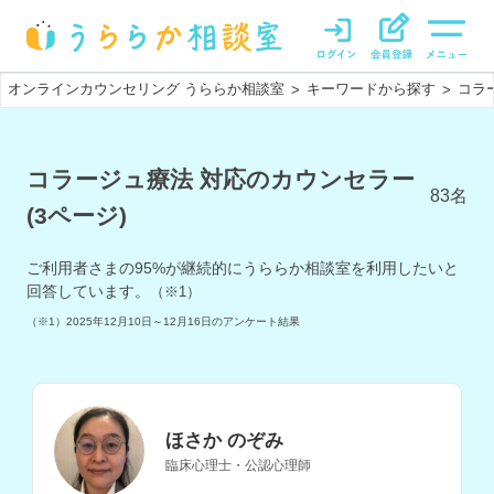
オンラインカウンセリング うららか相談室
キーワードから探す
コラ
>
>
コラージュ療法 対応のカウンセラー
83
名
(3ページ)
ご利用者さまの
95
%が継続的にうららか相談室を利用したいと
回答しています。
（※1）
（※1）
2025年12月10日～12月16日
のアンケート結果
ほさか のぞみ
臨床心理士・公認心理師