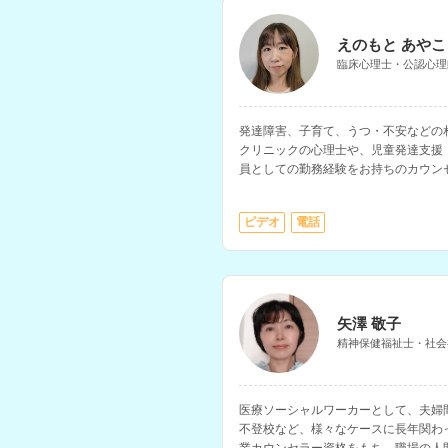
えのもと あやこ
臨床心理士・公認心理
発達障害、子育て、うつ・不安などの
クリニックの心理士や、児童発達支援
員としての勤務経験をお持ちのカウン
える方への子育てコーチングも得意と
ビデオ
電話
矢澤 敬子
精神保健福祉士・社会
医療ソーシャルワーカーとして、夫婦
不登校など、様々なケースに長年関わ