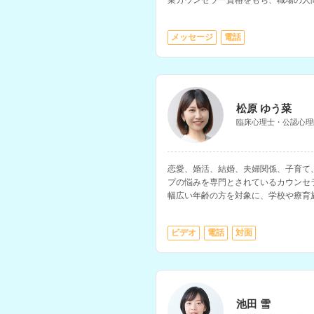
業カウンセラー資格をもち、職場の人
みも相談できます。
メッセージ
電話
松原 ゆう菜
臨床心理士・公認心理
恋愛、婚活、結婚、夫婦関係、子育て
プの悩みを専門とされているカウンセ
幅広い年齢の方を対象に、学校や療育
相談所、自治体のDV相談窓口などで
ビデオ
電話
対面
池田 雪