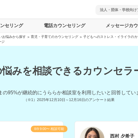
法人・団体・学校向け
ウンセリング
電話カウンセリング
メッセージカウ
いお悩みから探す
育児・子育てのカウンセリング
子どもへのストレス・イライラのカ
>
>
ージ
悩みを相談できるカウンセラー
まの
95
%が継続的にうららか相談室を利用したいと回答してい
（※1）
2025年12月10日～12月16日
のアンケート結果
8/9 9:00〜 相談可能
西村 夕希子