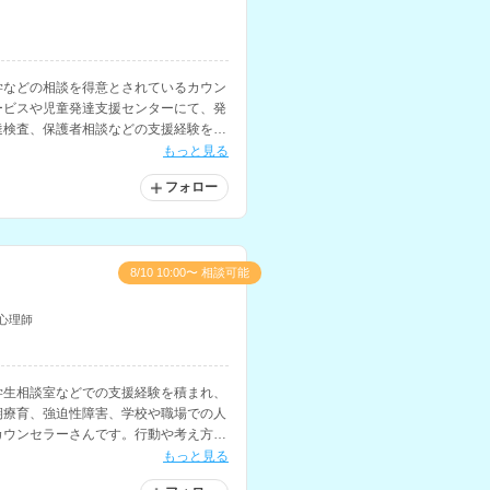
学などの相談を得意とされているカウン
ービスや児童発達支援センターにて、発
達検査、保護者相談などの支援経験をお
もっと見る
フォロー
8/10 10:00〜 相談可能
心理師
学生相談室などでの支援経験を積まれ、
期療育、強迫性障害、学校や職場での人
カウンセラーさんです。行動や考え方に
います。
もっと見る