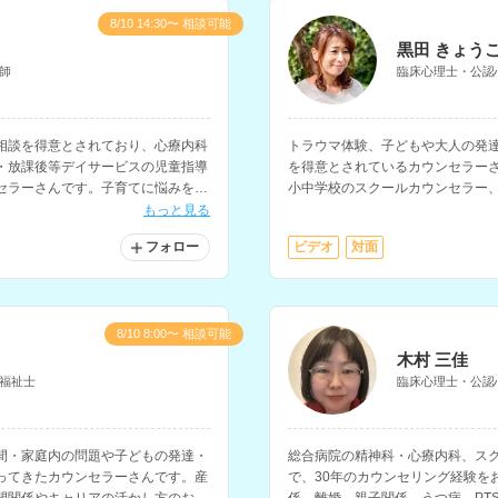
8/10 14:30〜 相談可能
黒田 きょう
師
臨床心理士・公認
相談を得意とされており、心療内科
トラウマ体験、子どもや大人の発
・放課後等デイサービスの児童指導
を得意とされているカウンセラー
セラーさんです。子育てに悩みを抱
小中学校のスクールカウンセラー
されています。
クリニックなどでの支援経験をお
もっと見る
フォロー
ビデオ
対面
8/10 8:00〜 相談可能
木村 三佳
福祉士
臨床心理士・公認
間・家庭内の問題や子どもの発達・
総合病院の精神科・心療内科、ス
ってきたカウンセラーさんです。産
で、30年のカウンセリング経験を