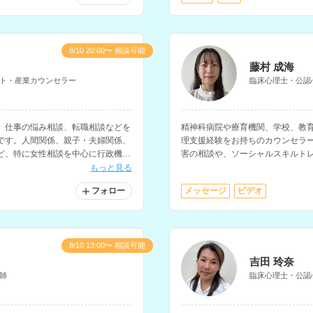
8/10 20:00〜 相談可能
藤村 成海
ト・産業カウンセラー
臨床心理士・公認
、仕事の悩み相談、転職相談などを
精神科病院や療育機関、学校、教
です。人間関係、親子・夫婦関係、
理支援経験をお持ちのカウンセラ
ど、特に女性相談を中心に行政機関
害の相談や、ソーシャルスキルト
います。
す。
もっと見る
フォロー
メッセージ
ビデオ
8/10 13:00〜 相談可能
吉田 玲奈
師
臨床心理士・公認