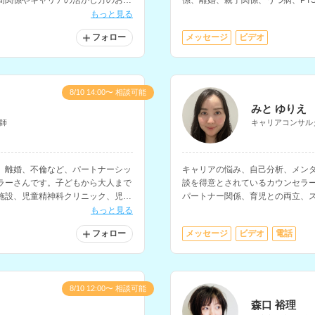
間関係やキャリアの活かし方のお悩
係、離婚、親子関係、うつ病、PT
を得意とされています。
もっと見る
フォロー
メッセージ
ビデオ
8/10 14:00〜 相談可能
みと ゆりえ
師
キャリアコンサル
、離婚、不倫など、パートナーシッ
キャリアの悩み、自己分析、メン
ラーさんです。子どもから大人まで
談を得意とされているカウンセラ
施設、児童精神科クリニック、児童
パートナー関係、育児との両立、
の相談経験をお持ちです。
す。
もっと見る
フォロー
メッセージ
ビデオ
電話
8/10 12:00〜 相談可能
森口 裕理