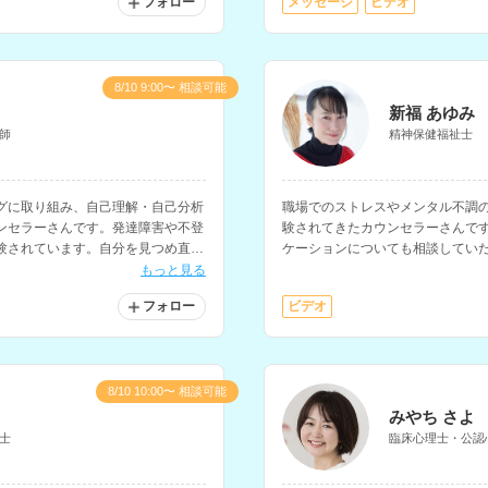
フォロー
メッセージ
ビデオ
対応しておりません。ご了承くださ
8/10 9:00〜 相談可能
新福 あゆみ
師
精神保健福祉士
グに取り組み、自己理解・自己分析
職場でのストレスやメンタル不調
ンセラーさんです。発達障害や不登
験されてきたカウンセラーさんで
験されています。自分を見つめ直し
ケーションについても相談してい
方にもおすすめです。
らどうしたら良いのかわからない
もっと見る
フォロー
ビデオ
8/10 10:00〜 相談可能
みやち さよ
士
臨床心理士・公認