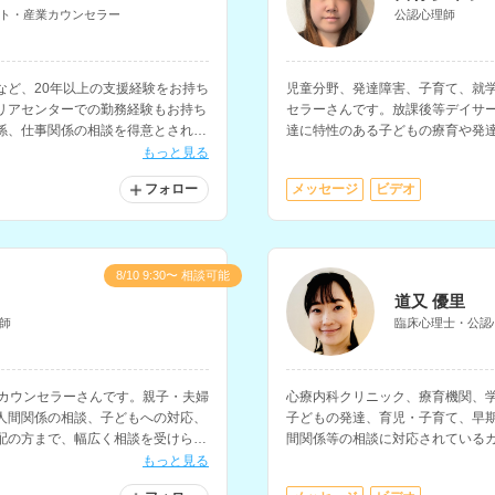
ト・産業カウンセラー
公認心理師
など、20年以上の支援経験をお持ち
児童分野、発達障害、子育て、就
リアセンターでの勤務経験もお持ち
セラーさんです。放課後等デイサ
係、仕事関係の相談を得意とされて
達に特性のある子どもの療育や発
持ちです。
もっと見る
フォロー
メッセージ
ビデオ
8/10 9:30〜 相談可能
道又 優里
師
臨床心理士・公認
るカウンセラーさんです。親子・夫婦
心療内科クリニック、療育機関、
人間関係の相談、子どもへの対応、
子どもの発達、育児・子育て、早
配の方まで、幅広く相談を受けられ
間関係等の相談に対応されている
焦点を当てた支援にも対応されて
もっと見る