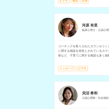
ビデオ
電話
対面
※性依存・性犯罪に関するご相談には
い。
河原 有里
臨床心理士・公認心理
コーチングを取り入れたカウンセリン
に関する相談を得意とされているカウ
校など、子育てに関する相談も多く経
たい、前向きに生きたいと考えている
メッセージ
ビデオ
貝沼 希和
公認心理師・社会福祉