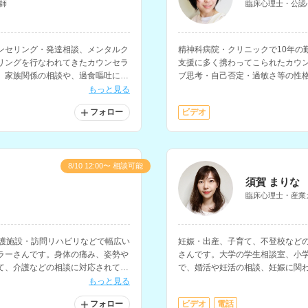
師
臨床心理士・公認
ンセリング・発達相談、メンタルク
精神科病院・クリニックで10年の
リングを行なわれてきたカウンセラ
支援に多く携わってこられたカウ
、家族関係の相談や、過食嘔吐に関
ブ思考・自己否定・過敏さ等の性
ています。
もっと見る
フォロー
ビデオ
8/10 12:00〜 相談可能
須賀 まりな
臨床心理士・産業
介護施設・訪問リハビリなどで幅広い
妊娠・出産、子育て、不登校など
ラーさんです。身体の痛み、姿勢や
さんです。大学の学生相談室、小
て、介護などの相談に対応されてい
で、婚活や妊活の相談、妊娠に関
す。
もっと見る
フォロー
ビデオ
電話