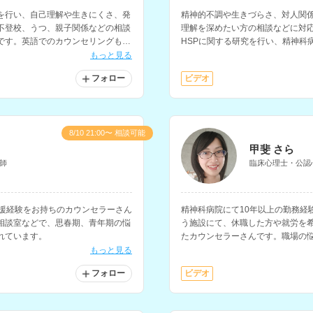
を行い、自己理解や生きにくさ、発
精神的不調や生きづらさ、対人関
不登校、うつ、親子関係などの相談
理解を深めたい方の相談などに対
です。英語でのカウンセリングも可
HSPに関する研究を行い、精神科
グなどの経験もお持ちです。
もっと見る
フォロー
ビデオ
8/10 21:00〜 相談可能
甲斐 さら
師
臨床心理士・公認
支援経験をお持ちのカウンセラーさん
精神科病院にて10年以上の勤務経
相談室などで、思春期、青年期の悩
う施設にて、休職した方や就労を
れています。
たカウンセラーさんです。職場の
の相談を得意とされています。
もっと見る
フォロー
ビデオ