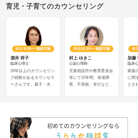
育児・子育てのカウンセリング
8/10 8:00〜 相談可能
本日16:30〜 相談可能
本日
酒井 祥子
村上 ゆきこ
加藤
臨床心理士
公認心理師
臨床
20年以上のカウンセリン
児童相談所や教育委員会
家庭
グ経験があるカウンセラ
等にて15年間、発達障
に関
ーさんです。親子・夫婦
害、不登校、非行などの
とさ
など家族関係の相談、働
相談を多く経験されてき
ーさ
き方や職場の人間関係の
たカウンセラーさんで
校の
相談、子どもへの対応、
す。医療機関での妊娠葛
ーと
不安、生きづらさなど、
藤相談や、離婚等の家族
イデ
若年層から年配の方ま
問題解決の経験をお持ち
どに
で、幅広く相談を受けら
で、夫婦問題、DV、HS
護者