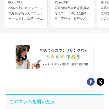
臨床心理士
公認心理師
臨床
20年以上のカウンセリン
児童相談所や教育委員会
家庭
グ経験があるカウンセラ
等にて15年間、発達障
に関
ーさんです。親子・夫婦
害、不登校、非行などの
とさ
など家族関係の相談、働
相談を多く経験されてき
ーさ
き方や職場の人間関係の
たカウンセラーさんで
校の
相談、子どもへの対応、
す。医療機関での妊娠葛
ーと
不安、生きづらさなど、
藤相談や、離婚等の家族
イデ
若年層から年配の方ま
問題解決の経験をお持ち
どに
で、幅広く相談を受けら
で、夫婦問題、DV、HS
護者
このコラムを書いた人