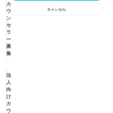
カ
精神分析的心理療法
キャンセル
ウ
ン
来談者中心療法
セ
ラ
支持的心理療法
ー
募
ブリーフセラピー
集
ナラティブセラピー
法
折衷的心理療法
人
トラウマセラピー
向
け
EMDR
カ
ウ