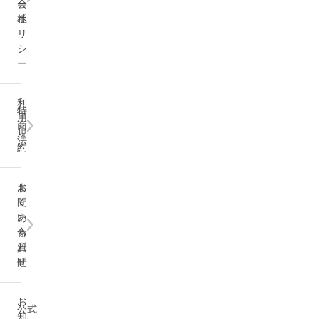
会
ー
ゲシュタルト療法
社
ポ
リ
問題解決療法
シ
ー
対人関係療法
利
特
論理療法
用
商
規
法
約
行動活性化療法
よ
お
動作法
く
問
あ
い
内観
る
合
質
わ
問
せ
森田療法
お
WRAP（元気回復行動プラン）
公式
知