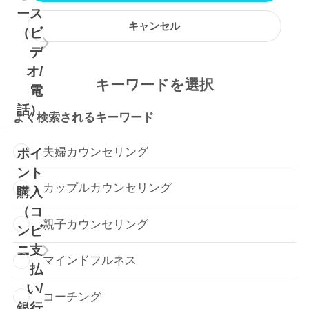
ース
作業療法士
キャンセル
（ビ
デ
理学療法士
オ/
キーワード
を選択
介護福祉士
電
話）
よく検索されるキーワード
言語聴覚士
夫婦カウンセリング
ポイ
養護教諭
ント
カップルカウンセリング
購入
小学校教諭
（コ
親子カウンセリング
ンビ
幼稚園教諭
ニ支
マインドフルネス
払
い/
コーチング
銀行