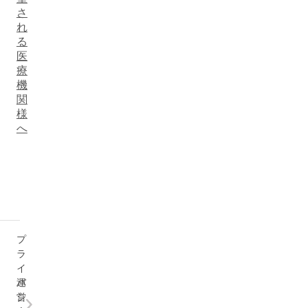
さ
弁証法的行動療法
れ
る
医
箱庭療法
療
機
芸術療法
関
様
へ
コラージュ療法
イメージ療法
催眠療法
プ
遊戯療法（プレイセラピー）
ラ
イ
家族療法
運
バ
営
シ