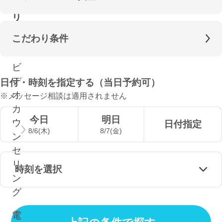
セ
リ
ン
こだわり条件
グ
ビ
デ
日付・時刻を指定する（当日予約可）
オ
※メッセージ相談は適用されません
カ
今日
明日
ウ
日付指定
8/6(木)
8/7(金)
ン
セ
リ
時刻を選択
ン
グ
電