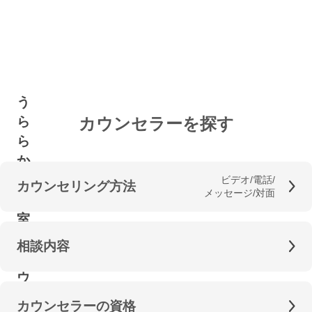
う
カウンセラーを探す
ら
ら
か
相
ビデオ/電話/
カウンセリング方法
メッセージ/対面
談
室
の
相談内容
カ
ウ
ン
カウンセラーの資格