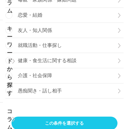
ラ
ム
恋愛・結婚
キ
友人・知人関係
ー
ワ
就職活動・仕事探し
ー
健康・食生活に関する相談
ド
か
介護・社会保障
ら
探
愚痴聞き・話し相手
す
コ
ラ
この条件を選択する
ム