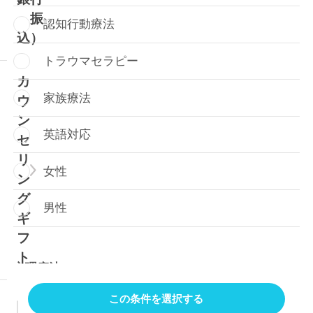
振
認知行動療法
込）
トラウマセラピー
カ
家族療法
ウ
ン
英語対応
セ
リ
女性
ン
グ
男性
ギ
フ
ト
心理療法
この条件を選択する
認知行動療法