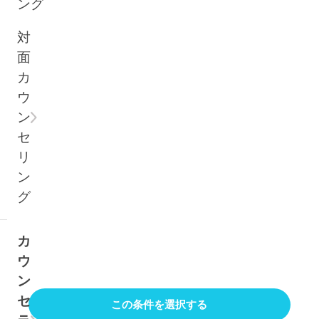
ング
対
面
カ
ウ
ン
セ
リ
ン
グ
カ
ウ
ン
セ
この条件を選択する