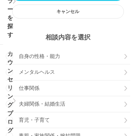
ラ
ー
キャンセル
を
探
す
相談内容
を選択
カ
自身の性格・能力
ウ
ン
メンタルヘルス
セ
リ
仕事関係
ン
夫婦関係・結婚生活
グ
プ
育児・子育て
ロ
グ
毒親・家族関係・嫁姑問題