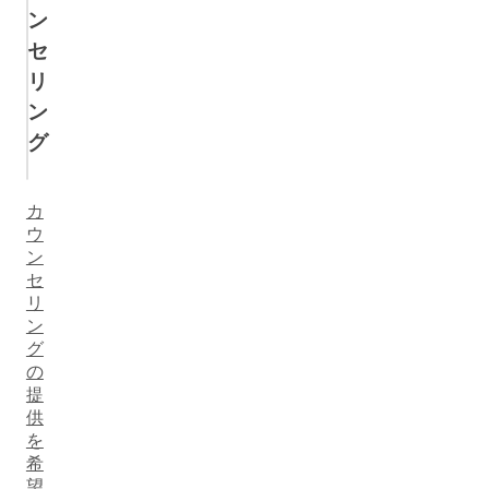
エクスポージャー療法（暴露療法）
ン
セ
TFT（思考場療法）
リ
ン
EFT（感情解放テクニック）
グ
認知療法
カ
ウ
行動療法
ン
セ
スキーマ療法
リ
ン
グ
ACT
の
提
曝露反応妨害法
供
を
希
自律訓練法
望