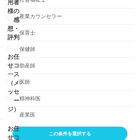
用者
様の
産業カウンセラー
感
想・
保育士
評判
保健師
お任
せコ
助産師
ース
医師
（メ
ッセ
精神科医
ー
ジ）
産業医
お任
管理栄養士
この条件を選択する
せコ