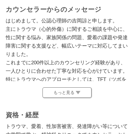
カウンセラーからのメッセージ
はじめまして。公認心理師の吉岡諒と申します。
主にトラウマ（心的外傷）に関するご相談を中心に、
性に関する悩み、家族関係の問題、愛着の課題や発達
障害に関する支援など、幅広いテーマに対応してまい
りました。
これまでに200件以上のカウンセリング経験があり、
一人ひとりに合わせた丁寧な対応を心がけています。
特にトラウマへのアプローチとしては、TFT（ツボを
タッピングする療法）やEMDR（眼球運動による脱感
もっと見る
作と再処理法）を用いたカウンセリングを行ってお
り、過去のつらい記憶が現在の生活や人間関係にどの
ように影響しているのかを丁寧に見つめ直すお手伝い
資格・経歴
をしています。
トラウマ、愛着、性加害被害、発達障がい等について
性や家族に関する悩みは、周囲にはなかなか相談しに