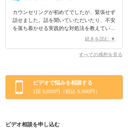
進めてくださったので、50分が全く無駄に
大きな画面（カメラオン）で参加いただきますようお
なりませんでした。
願いいたします。
カウンセリングが初めてでしたが、緊張せず
臨床の経験が多いのか引き出しがすごく多い
話せました。話を聞いていただいたり、不安
印象があり、安心して相談することができま
を落ち着かせる実践的な対処法を教えていた
した。
だけてためになりました。ありがとうござい
続きを読む ▼
カウンセラーは相性があると思いますが、吉
ました。
岡さんはまた相談したいと思いました。
すべての感想を見る
またよろしくお願いします。
ビデオ
で悩みを相談する
1回
5,000
円（税込
5,500
円）
ビデオ相談を申し込む