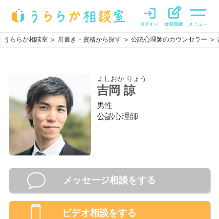
うららか相談室
肩書き・資格から探す
公認心理師のカウンセラー
>
>
>
よしおか りょう
吉岡 諒
男性
公認心理師
メッセージ相談をする
ビデオ相談
をする