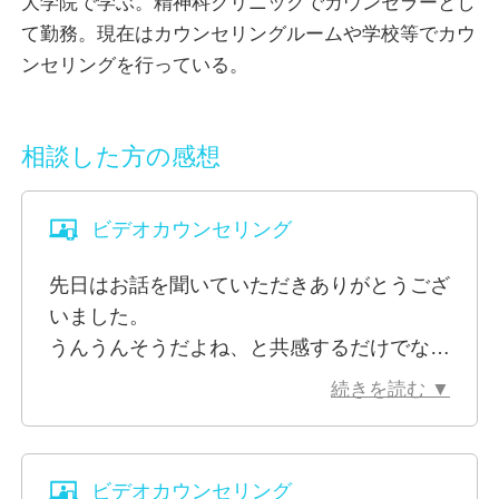
大学院で学ぶ。精神科クリニックでカウンセラーとし
くく、ひとりで抱え込んでしまいやすいものです。
て勤務。現在はカウンセリングルームや学校等でカウ
また、愛着の問題や発達特性に由来する生きづらさ
ンセリングを行っている。
も、背景にある感情や経験に目を向けながら、じっく
りと取り組むことが必要だと感じています。
私は「話すことが安心につながる場」であることを何
相談した方の感想
より大切にしています。どんな内容であっても、評価
や批判をすることなく、あなたのペースを尊重しなが
ビデオカウンセリング
らお話をうかがいます。
ひとりでは言葉にしづらいことでも、安心できる対話
先日はお話を聞いていただきありがとうござ
のなかで少しずつ整理し、自分らしい歩みを取り戻す
いました。
お手伝いができれば幸いです。どうぞお気軽にご相談
うんうんそうだよね、と共感するだけでな
ください。
く、ではこうしたらいいと思います、という
続きを読む ▼
相談者が求めているところをきちんと考えて
※ビデオ相談でお顔を見られたくないといった場合、
くださりました。
カメラをオフにして相談を行うことも可能です。
また、あまり間を空けずにサクサクとお話を
※EMDRをご希望の場合は、PCやタブレットなどの
ビデオカウンセリング