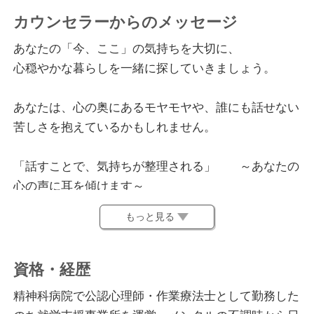
カウンセラーからのメッセージ
あなたの「今、ここ」の気持ちを大切に、
心穏やかな暮らしを一緒に探していきましょう。
あなたは、心の奥にあるモヤモヤや、誰にも話せない
苦しさを抱えているかもしれません。
「話すことで、気持ちが整理される」 ～あなたの
心の声に耳を傾けます～
無条件の受容：どんな感情や考えも否定せず、ありの
もっと見る
ままを受け止めます。
共感的理解：感じていることや状況を深く理解しよう
と努めます。
資格・経歴
精神科病院で公認心理師・作業療法士として勤務した
「マインドフルネス」を取り入れたアプローチ