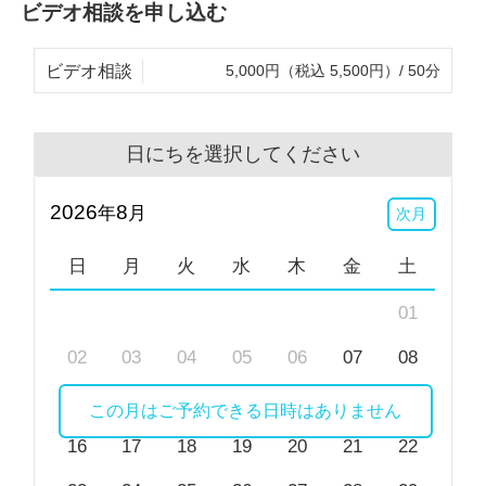
ビデオ相談を申し込む
まずはお話を聞かせてください。あなたとの出逢いを
ビデオ相談
5,000円（税込 5,500円）/ 50分
心よりお待ちしております。
公認心理師・作業療法士
日にちを選択してください
田村 健
2026
8
年
月
次月
※ビデオ相談でお顔を見られたくないといった場合、
カメラをオフにして相談を行うことも可能です。
日
月
火
水
木
金
土
01
02
03
04
05
06
07
08
09
10
11
12
13
14
15
この月はご予約できる日時はありません
16
17
18
19
20
21
22