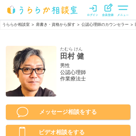
うららか相談室
肩書き・資格から探す
公認心理師のカウンセラー
>
>
>
たむら けん
田村 健
男性
公認心理師
作業療法士
メッセージ相談をする
ビデオ相談
をする