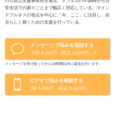
のち就労支援事業所を運営。メンタルの不調時から日
日々の忙しさの中で忘れがちな「今、この瞬間」に意
常生活での困りごとまで幅広く対応している。マイン
識を向けるマインドフルネスの視点を取り入れていま
ドフルネスの視点を中心に「今、ここ」に注目し、自
す。
分らしく輝くための支援を行っている。
過去の後悔や未来の不安から離れ、「今」に優しく意
識を戻すことは、心の波を穏やかにし、あなた本来の
回復力を高めます。
メッセージで悩みを相談する
あなたの心の中で絡まってしまった事柄をゆっくりと
３回 4,200円（税込 4,620円）〜
紐解いていき、あなたがご自身の内側にある「答え」
に気づき、自分らしいペースで前へ進めるよう、全力
メッセージを受け取ってから24時間以内に返信を行います。
でサポートいたします。
ビデオ
で悩みを相談する
長年の精神科病院・就労支援事業所での勤務経験を通
1回
5,000
円（税込
5,500
円）
じて培った深い知見と心理学に基づいた専門的なスキ
ルで「心の悩み」に寄り添います。
あなたがあなたらしく輝けるように。