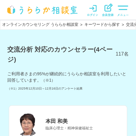
オンラインカウンセリング うららか相談室
キーワードから探す
交流
>
>
交流分析 対応のカウンセラー(4ペー
117
名
ジ)
ご利用者さまの
95
%が継続的にうららか相談室を利用したいと
回答しています。
（※1）
（※1）
2025年12月10日～12月16日
のアンケート結果
本田 和美
臨床心理士・精神保健福祉士