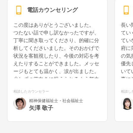
電話カウンセリング
この度はありがとうございました。
長い
つたない話で申し訳なかったですが、
てい
丁寧に聞き取ってくださり、的確に分
てい
析してくださいました。そのおかげで
府に
状況を客観視したり、今後の対応を考
の気
えたりすることができました。メッセ
優先
ージもとても温かく、涙が出ました。
いて
少しずつ前向きに捉えられるよう努力
事に
していきたいと思います。また機会が
うに
相談したカウンセラー
相談し
あれば、再度お話を聞いていただける
を切
精神保健福祉士・社会福祉士
と幸いです。
気が
矢澤 敬子
うで