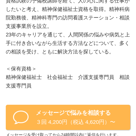
資格試験の予備校講師を経て、人の心に関する仕事が
でも、あなたにとって一番良い「答え」は、必ずあり
したいと考え、精神保健福祉士資格を取得。精神科病
ます。
院勤務後、精神科専門の訪問看護ステーション・相談
それを、あなたと一緒に探すために、私は精一杯、あ
支援事業所を設立。
なたの力になります。
23年のキャリアを通じて、人間関係の悩みや病気と上
手に付き合いながら生活する方法などについて、多く
私は、精神科領域の医療関係で約20年、福祉関係で約
の相談を受け、ともに解決方法を探している。
15年、クライアントさんのご相談を受けてきました。
＜保有資格＞
統合失調症・うつ病・躁うつ病・発達障害・適応障害
精神保健福祉士 社会福祉士 介護支援専門員 相談
などにより、生活上の困難を抱える多くの方のお話を
支援専門員
聞き、
・経済的問題
・病気療養上の問題
メッセージで悩みを相談する
・家族関係の問題
３回 4,200円（税込 4,620円）〜
・パートナーとの問題
・さまざまな人間関係の問題
メッセージを受け取ってから24時間以内に返信を行います。