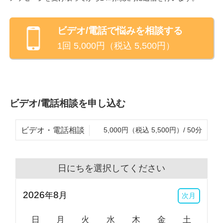
・就労や職場環境に関する問題
などについて、解決法を探すお手伝いをして来まし
ビデオ/電話
で悩みを相談する
た。
1回
5,000
円（税込
5,500
円）
ソーシャルワーカーとして長く働いてきたので、社会
制度・福祉制度にも詳しいです。
ビデオ/電話相談を申し込む
介護関係の資格も有しており、私自身も両親を看取っ
た経験があるので、
ビデオ・電話相談
5,000円（税込 5,500円）/ 50分
・介護関係の問題や悩み
にも対応できます。
日にちを選択してください
どうぞよろしくお願いいたします。
2026
8
年
月
次月
※ビデオ相談でお顔を見られたくないといった場合、
カメラをオフにして相談を行うことも可能です。
日
月
火
水
木
金
土