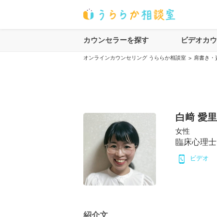
カウンセラーを探す
ビデオカ
オンラインカウンセリング うららか相談室
肩書き・
>
白﨑 愛里
女性
臨床心理士
ビデオ
紹介文