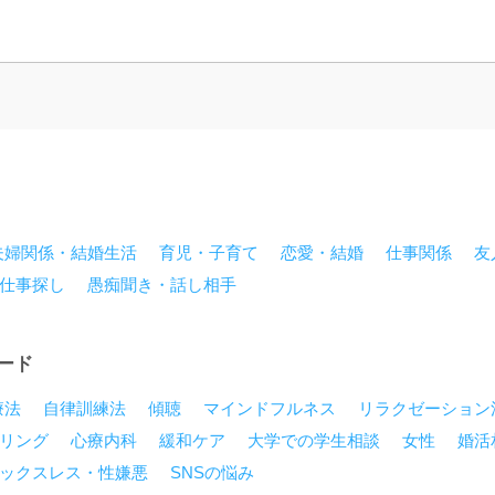
夫婦関係・結婚生活
育児・子育て
恋愛・結婚
仕事関係
友
仕事探し
愚痴聞き・話し相手
ード
療法
自律訓練法
傾聴
マインドフルネス
リラクゼーション
リング
心療内科
緩和ケア
大学での学生相談
女性
婚活
ックスレス・性嫌悪
SNSの悩み