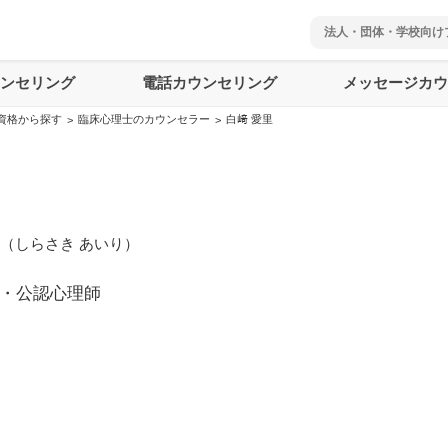
法人・団体・学校向け
ウンセリング
電話カウンセリング
メッセージカウ
資格から探す
臨床心理士のカウンセラー
白﨑 愛里
>
>
（
しらさき あいり
）
・公認心理師