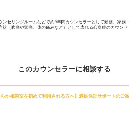
ど、話してみたいこと
ウンセリングルームなどで約9年間カウンセラーとして勤務。家族
症状（腹痛や頭痛、体の痛みなど）として表れる心身症のカウンセ
さい。
いった場合、カメラをオフにして相談を行うことも可能です。
このカウンセラーに相談する
ららか相談室を初めて利用される方へ】満足保証サポートのご