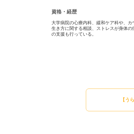
職場のこと
自分の性格や生き方に関すること
資格・経歴
これまで誰にも言える機会がなかったけ
一人で抱えて過ごすにはしんどいこと
大学病院の心療内科、緩和ケア科や、カ
生き方に関する相談、ストレスが身体の
どんなことでも構いません。ご相談くだ
の支援も行っている。
※ビデオ相談でお顔を見られたくないと
【う