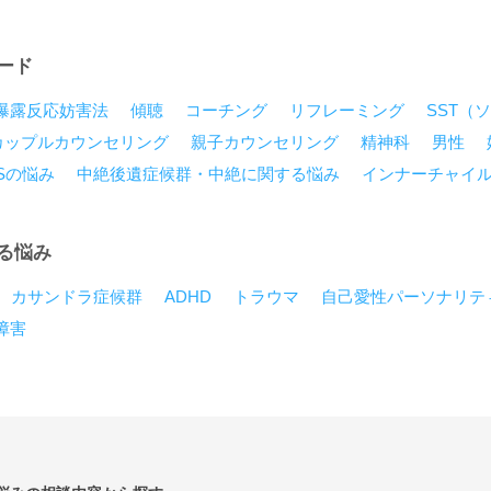
ード
曝露反応妨害法
傾聴
コーチング
リフレーミング
SST（
カップルカウンセリング
親子カウンセリング
精神科
男性
Sの悩み
中絶後遺症候群・中絶に関する悩み
インナーチャイ
る悩み
カサンドラ症候群
ADHD
トラウマ
自己愛性パーソナリテ
障害