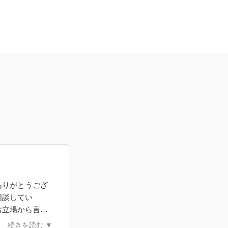
ありがとうござ
相談してい
お立場から言え
て、とてもわか
続きを読む ▼