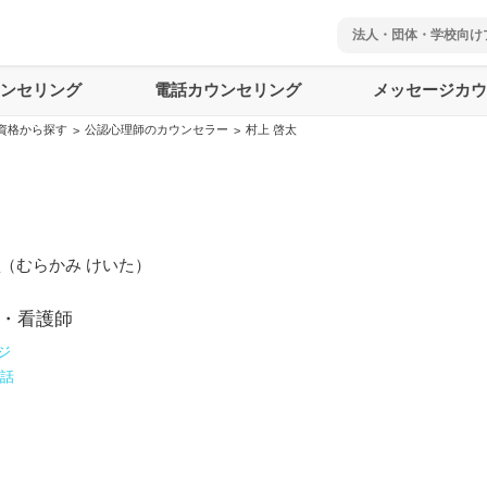
法人・団体・学校向け
ウンセリング
電話カウンセリング
メッセージカウ
資格から探す
公認心理師のカウンセラー
村上 啓太
>
>
（
むらかみ けいた
）
・看護師
ジ
電話