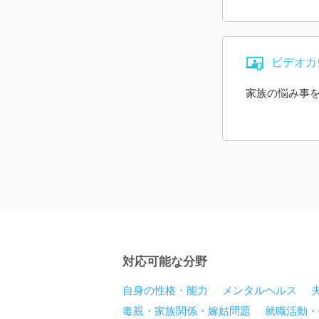
りやすかった
文章でこれだ
添ったアドバ
上さんの優し
ビデオカ
進んだ際には
家族の悩み事
本当にありが
対応可能な分野
自身の性格・能力
メンタルヘルス
毒親・家族関係・嫁姑問題
就職活動・