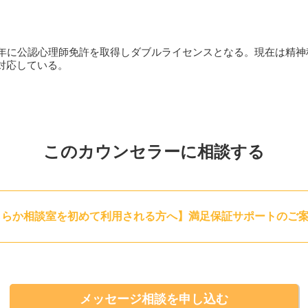
します。
３年に公認心理師免許を取得しダブルライセンスとなる。現在は精
ょうか？
対応している。
このカウンセラーに相談する
ららか相談室を初めて利用される方へ】満足保証サポートのご
っきりしないまま精神科病院に来院されます。
方が良いので、精神科の医師や看護師、心理師は疾患の原因を考え
。
、原因に対しアプローチしていきます。
係に、
メッセージ相談を申し込む