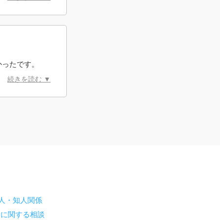
うな丁寧で寄り
きましたが、村
ます。また事が
かったです。
続きを読む ▼
人・知人関係
活に関する相談