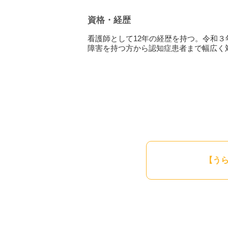
•発達障害
資格・経歴
など様々な疾患を抱えた方が通院、入院
看護師として12年の経歴を持つ。令和
ではなぜ精神疾患になってしまうのでし
障害を持つ方から認知症患者まで幅広く
主な原因として
•外因性
→事故や薬の影響
•心因性
→津波の被害に遭ったなどのストレス
•内因性
→原因不明
に分類されます。
【う
精神疾患患者さんのほとんどは原因がは
病気を治療するには原因がはっきりした
この考える作業が「アセスメント」です
アセスメントを行い原因が見えてきたら
例えば家族関係が原因であれば、家族関
仕事の失敗が原因であれば、仕事に、