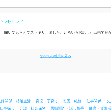
点です。
け的確にまとめてお話しするのは難しいと思いますが、毎回そのよ
イスを下さり、とてもありがたかったです。両親の悩みを聞いて頂
い言葉かけに、いつのまにか自分も一緒にケアをして頂けた気がし
ウンセリング
ご報告したり、躓いた時にはまた話を聞いてもらいたいです。
を、聞いてもらえてスッキリしました。いろいろお話しが出来て良
とうございました。
すべての感想を見る
夫婦関係・結婚生活
育児・子育て
恋愛・結婚
仕事関係
友
仕事探し
介護・社会保障
愚痴聞き・話し相手
健康・食生