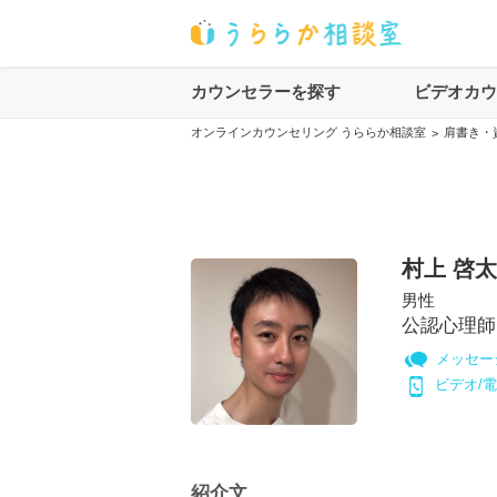
カウンセラーを探す
ビデオカ
オンラインカウンセリング うららか相談室
肩書き・
>
村上 啓太
男性
公認心理師
メッセー
ビデオ/
紹介文