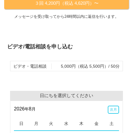
３回 4,200円（税込 4,620円）〜
考えます。
に妄想や幻聴を抑えるイメージを持っている方も多いと思いますが
メッセージを受け取ってから24時間以内に返信を行います。
す。
いますが、それと同じくらい大切なのがカウンセリング療法です。
り自分の考え方の癖を理解し、もっと別の見方ができるようになる
ビデオ/電話相談を申し込む
！」
できるようなカウンセリングを提供したいと思っています。
ビデオ・電話相談
5,000円（税込 5,500円）/ 50分
いった場合、カメラをオフにして相談を行うことも可能です。
日にちを選択してください
2026
8
年
月
次月
日
月
火
水
木
金
土