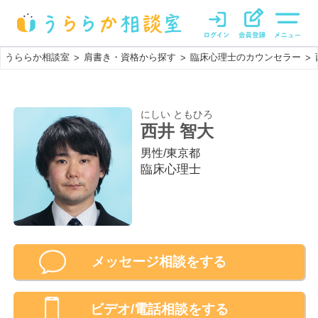
うららか相談室
肩書き・資格から探す
臨床心理士のカウンセラー
>
>
>
にしい ともひろ
西井 智大
男性
/
東京都
臨床心理士
メッセージ相談をする
ビデオ/電話相談
をする