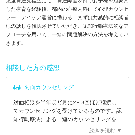
児童発達支援室にて、発達障害を持つお子様を対象と
す。
した療育を経験後、都内の心療内科にて心理カウンセ
ラー、デイケア運営に携わる。まずは共感的に相談者
家族や友人に相談するのもとても良いと思いますが、
様の話しを傾聴させていただき、認知行動療法的なア
周りの人が忙しかったり、距離が近いからこそ、上手
プローチを用いて、一緒に問題解決の方法を考えてい
く話しを聞いてもらえなかったりすることがあります
きます。
よね。
また、家族関係そのものが悩み、なんてこともあると
思います。
相談した方の感想
そんな時はぜひ、気軽にこちらをご利用していただけ
ると嬉しいです。
対面カウンセリング
※対面相談は貸し会議室の空き状況によって、場所の
対面相談を半年ほど月に2～3回ほど継続し
変更をお願いさせていただく場合がございます。
てカウンセリングを受けているものです。認
知行動療法による一連のカウンセリングを受
けたことで、一年前の自分より気持ちが前向
続きを読む ▼