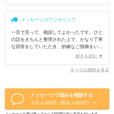
きになりました。以前はいじめ等の苦い人間
関係の経験により、人を信頼するのが難しく
できれば人と会いたくないと思っていまし
メッセージカウンセリング
た。最近は信頼できる人と会うことや、新し
い人と会うことに抵抗感がなくなり、また人
一言で言って、相談してよかったです。ひと
と会っている時でも自分らしく振る舞えるこ
の話をきちんと整理された上で、かなり丁寧
とが多くなりました。まだ人を完全に信頼す
な回答をしていただき、的確なご指摘をいた
ることは難しいのですが、前よりは大分良く
だけたと思います。得意分野とされる「認知
続きを読む ▼
なっているのをハッキリ感じられています。
行動療法」の最新の知見などもご紹介いただ
これもカウンセラーの西井さんの手腕が優れ
き、大変勉強になりました。また、自分では
すべての感想を見る
ていて、私と良い信頼関係を築いてくれたか
あまり考えたこともなかったことに対する
らです。とても感謝しています。毎日不安な
「気づき」もあり、刺激になりました。
気持ちで押し潰さそうな方には、西井さんの
いずれにいたしましても、今回はどうもあり
カウンセリングをオススメします。
メッセージで悩みを相談する
がとうございました。近いうちにまた利用し
解決の糸口が見つかるだけでも、健やかに生
３回 4,200円（税込 4,620円）〜
たいと考えています。
きていけるものだと私は思います。
メッセージを受け取ってから24時間以内に返信を行います。