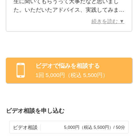
生に聞いてもらうって大事だなと思いまし
どで悩んでいるなど。
た。いただいたアドバイス、実践してみま
す。ありがとうございました！
話すことは、離すこと。
続きを読む ▼
話すことで少し悩みを客観的に見られるようになりま
す。
悩みに大小も深い浅いもありません。
少しでもお役に立てればと思います。
ビデオ
で悩みを相談する
※ビデオ相談でお顔を見られたくないといった場合、
1回
5,000
円（税込
5,500
円）
カメラをオフにして相談を行うことも可能です。
ビデオ相談を申し込む
ビデオ相談
5,000円（税込 5,500円）/ 50分