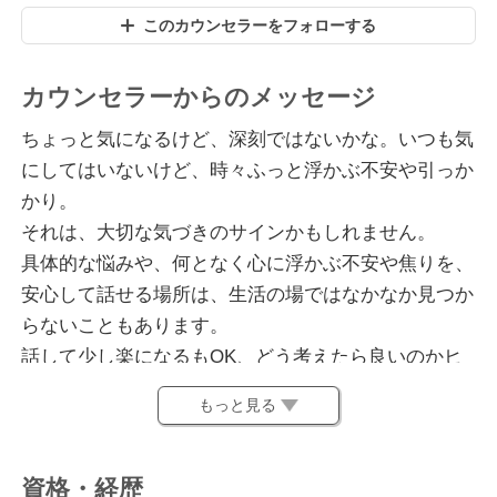
このカウンセラーをフォローする
カウンセラーからのメッセージ
ちょっと気になるけど、深刻ではないかな。いつも気
にしてはいないけど、時々ふっと浮かぶ不安や引っか
かり。
それは、大切な気づきのサインかもしれません。
具体的な悩みや、何となく心に浮かぶ不安や焦りを、
安心して話せる場所は、生活の場ではなかなか見つか
らないこともあります。
話して少し楽になるもOK、どう考えたら良いのかヒ
ントになるもOK、どう行動していけば良いのか具体
もっと見る
的な最初の一歩が見えるもOK。
白黒や正誤では、私たちの悩みは解決しきれないこと
が多いです。
資格・経歴