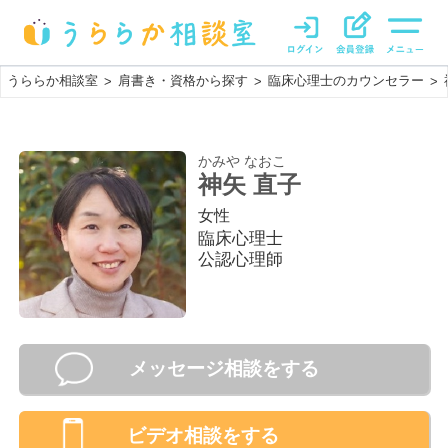
うららか相談室
肩書き・資格から探す
臨床心理士のカウンセラー
>
>
>
かみや なおこ
神矢 直子
女性
臨床心理士
公認心理師
メッセージ相談をする
ビデオ相談
をする