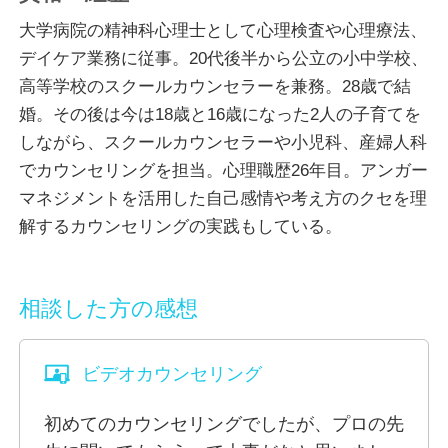
だからこそ、前向きになれたり、穏やかに過ごせる考
大学病院の精神科心理士として心理検査や心理療法、
えや感じ方、環境も人が違えば違ってきますね。
デイケア業務に従事。20代後半から公立の小中学校、
あなたの大切なサインを、まずは話してみませんか。
高等学校のスクールカウンセラーを兼務。28歳で結
婚。その後は今は18歳と16歳になった2人の子育てを
具体的には…
しながら、スクールカウンセラーや小児科、産婦人科
・自分の性格が好きになれない
でカウンセリングを担当。心理職歴26年目。アンガー
・自信が持てない
マネジメントを活用した自己感情や考え方のクセを理
・不安や緊張を感じることが多い
解するカウンセリングの実践もしている。
・人付き合いが苦手、疲れる
など、自分に関すること。
相談した方の感想
・子どもの育て方、接し方に悩んでいる
・子どもの様子に心配なことがある
ビデオカウンセリング
・子どもの学習に心配なことがある
・子どもの学校との付き合い方に悩んでいる
初めてのカウンセリングでしたが、プロの先
など、お子さんの成長や発達、学校の先生との関係な