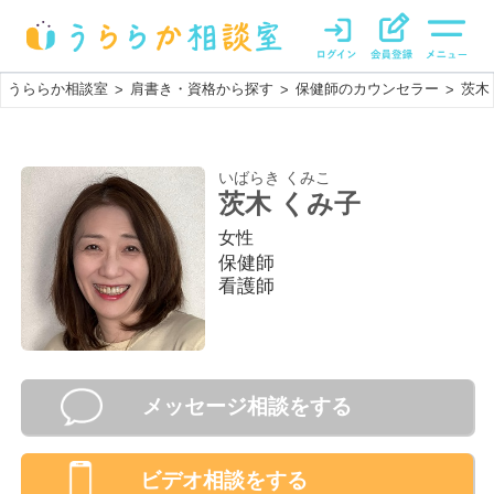
うららか相談室
肩書き・資格から探す
保健師のカウンセラー
茨木
>
>
>
いばらき くみこ
茨木 くみ子
女性
保健師
看護師
メッセージ相談をする
ビデオ相談
をする