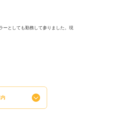
ラーとしても勤務して参りました。現
乗り越え方、回復の方法もさまざまある
んでいる時には、ご自身の中にある「解
き、その人らしく生きていけるようにお
停止とさせていただく場合がございます
案内