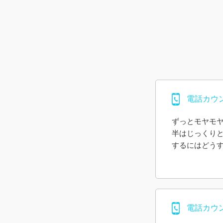
電話カウ
ずっとモヤモ
半はじっくり
するにはどう
今まで自分の
つでも行動を
また、誰にも
ちが楽になり
迷った時、モ
電話カウ
ありがとうご