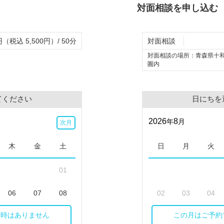
対面相談を申し込む
円（税込 5,500円）/ 50分
対面相談
対面相談の場所：
青森県十
圏内
てください
日にちを
2026
8
年
月
次月
木
金
土
日
月
火
01
06
07
08
02
03
04
日時はありません
この月はご予約
13
14
15
09
10
11