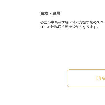
・対人関係の難しさや不適応にお悩みの
・ご家族の問題でお悩みの方
・体の不調があり、心が関係してい
資格・経歴
さまざまなご相談お待ちしております。
公立小中高等学校・特別支援学校のスク
在、心理臨床活動歴10年となります。
人間は十人十色、体質、気質、ものの見
ものと思っています。人間には必ず、身
決する力・回復する力」になかなか気づ
おひとりおひとりに合った関わりを探し
手伝いをさせていただきたいと思ってい
※メッセージカウンセリングについて
メッセージカウンセリングは先着順に対
ので、ご了承ください。お急ぎの場合は
【う