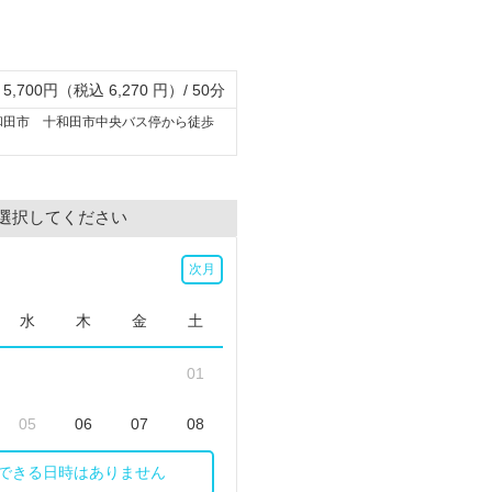
5,700円（税込 6,270 円）/ 50分
和田市 十和田市中央バス停から徒歩
選択してください
次月
水
木
金
土
01
05
06
07
08
できる日時はありません
12
13
14
15