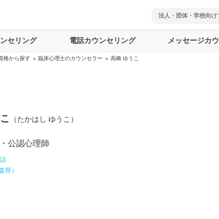
法人・団体・学校向け
ウンセリング
電話カウンセリング
メッセージカウ
資格から探す
臨床心理士のカウンセラー
高橋 ゆうこ
>
>
うこ
（
たかはし ゆうこ
）
・公認心理師
電話
森県
）