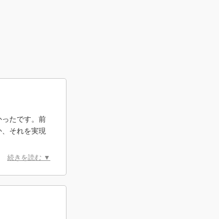
かったです。前
か、それを実現
れからは少しず
続きを読む ▼
ただけでも気持
思います。