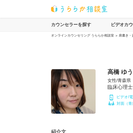
カウンセラーを探す
ビデオカ
オンラインカウンセリング うららか相談室
肩書き・
>
高橋 ゆ
女性
/
青森県
臨床心理士
ビデオ/
対面（
青
紹介文