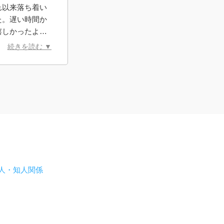
れ以来落ち着い
た。遅い時間か
嬉しかったよう
願いいたしま
続きを読む ▼
人・知人関係