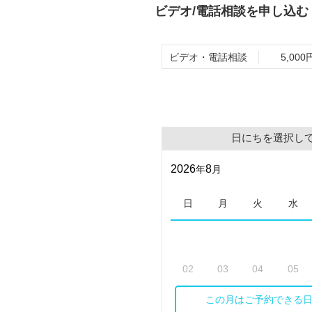
ビデオ/電話相談を申し込む
ビデオ・電話相談
5,000
日にちを選択し
2026
8
年
月
日
月
火
水
02
03
04
05
この月はご予約できる
09
10
11
12