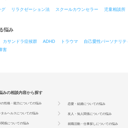
ング
リラクゼーション法
スクールカウンセラー
児童相談所
る悩み
カサンドラ症候群
ADHD
トラウマ
自己愛性パーソナリテ
障害
悩みの相談内容から探す
身の性格・能力についての悩み
恋愛・結婚についての悩み
ンタルヘルスについての悩み
友人・知人関係についての悩み
事関係についての悩み
就職活動・仕事探しについての悩み