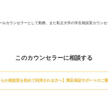
方
ると思われる方 等々・・・
ールカウンセラーとして勤務、また私立大学の学生相談室カウンセ
方や考え方、感じ方もそれぞれ違いがあるように、解決する方法や
体やこころの傷を治す自己治癒力が備わっていますが、つらく苦し
くことが難しくなってしまうものです。
ながら、その方の中にある「解決する力・回復する力」を高めてい
ます。
このカウンセラーに相談する
応させていただいております。上限に達した場合、受付を一時的に
、ビデオ・電話カウンセリングもご検討いただけますと幸いです。
ららか相談室を初めて利用される方へ】満足保証サポートのご