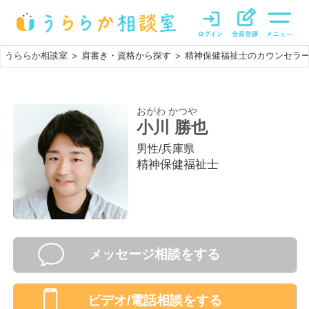
うららか相談室
肩書き・資格から探す
精神保健福祉士のカウンセラ
>
>
おがわ かつや
小川 勝也
男性
/
兵庫県
精神保健福祉士
メッセージ相談をする
ビデオ/電話相談
をする