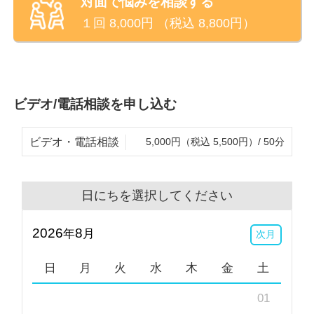
対面で悩みを相談する
向き合ってきました。
１回
8,000
円 （税込
8,800
円）
ご相談できる内容としましては、どんなお悩みにも真
摯にお応えしたいと思っておりますが、
◇仕事の悩み（人間関係や、取り組み方など）
ビデオ/電話相談を申し込む
◇就職についての悩み
◇障害者雇用、福祉的就労についての悩み
ビデオ・電話相談
5,000円（税込 5,500円）/ 50分
については特にお力になれると思います。
他にも
日にちを選択してください
◇心の病気に関するお悩み
◇発達障害、知的障害に関する悩み
2026
8
年
月
次月
◇障害福祉のサービス、制度に関する相談
◇学業に関するお悩み（進路、人間関係など）
日
月
火
水
木
金
土
◇生き方、考え方に関するお悩み
01
◇テニス、スポーツ、習い事に関するお悩み