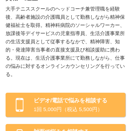
だからこそ、理解ある人に相談をし、話を受け入れて
大手テニススクールのヘッドコーチ兼管理職を経験
もらえたという経験は、自分らしく生きていくための
後、高齢者施設の介護職員として勤務しながら精神保
大きな力になると思いっています。
健福祉士を取得。精神科病院のソーシャルワーカー、
放課後等デイサービスの児童指導員、生活介護事業所
周囲の人には言いにくくても、オンラインでなら言い
の生活支援員として従事するなかで、精神障害、知
やすい、自分の心の内を出しやすいと思っていらっし
的・発達障害当事者の直接支援及び相談援助に携わ
ゃる方も多いのではないかと思い、そんな方々のお力
る。現在は、生活介護事業所にて勤務しながら、仕事
になれるよう、当サービスのカウンセラーをさせてい
の悩みに対するオンラインカウンセリングを行ってい
ただいております。
る。
私は以前、テニススクールのヘッドコーチ兼管理職と
して働いており、そこでたくさんのお客様と関わる中
ビデオ/電話
で悩みを相談する
で、心の問題を抱えた方の人生をサポートする仕事を
1回
5,000
円（税込
5,500
円）
したいという思いを抱くようになりました。転職を
し、様々な業種、様々な人たちと仕事をする中で、私
自身も葛藤を抱きながら試行錯誤を繰り返し、仕事と