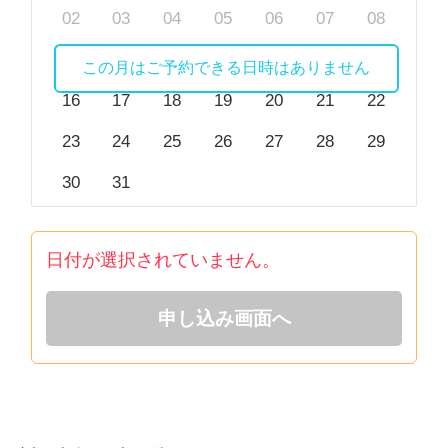
なども対応しております。
02
03
04
05
06
07
08
09
10
11
12
13
14
15
この月はご予約できる日時はありません
お悩みに関し、心理学や、精神保健福祉の知識及び、
これまでの経験と持ち前の傾聴力を持って、皆様のお
16
17
18
19
20
21
22
力になりたいと思っています。
23
24
25
26
27
28
29
どうぞよろしくお願い致します。
30
31
※ビデオ相談でお顔を見られたくないといった場合、
日付が選択されていません。
カメラをオフにして相談を行うことも可能です。
申し込み画面へ